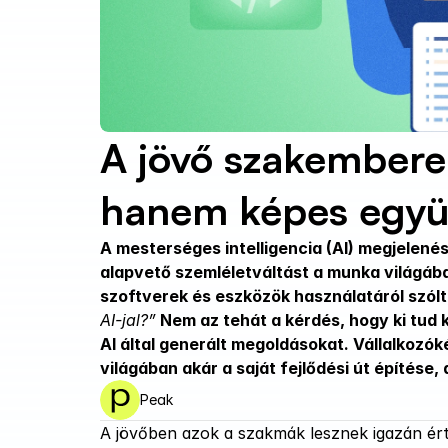
A jövő szakembere
hanem képes együtt
A mesterséges intelligencia (AI) megjelené
alapvető szemléletváltást a munka világában
szoftverek és eszközök használatáról szólt
AI-jal?”
 Nem az tehát a kérdés, hogy ki tud k
AI által generált megoldásokat. Vállalkozók
világában akár a saját fejlődési út építése,
Peak
A jövőben azok a szakmák lesznek igazán érté