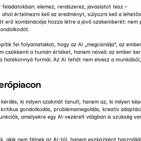
 feladatokban: elemez, rendszerez, javaslatot tesz – 
 ahol értelmezni kell az eredményt, súlyozni kell a lehetős
 két erő kombinációja hozza létre a jövő szakemberét: nem 
gondolkodót.
tik fel folyamataikat, hogy az AI „megcsinálja”, az ember
 nem csökkenti a humán értéket, hanem növeli: az ember kere
cia hatékonnyá formál. Az AI tehát nem elvesz a munkából
erőpiacon
rdés, ki milyen szakmát tanult, hanem az, ki milyen kép
 kritikus gondolkodás, problémamegoldás, kreatív adaptáci
nkciók, amelyekre egy AI-vezérelt világban is szükség van 
, akik nem félnek az AI-tól, hanem eszközként használják