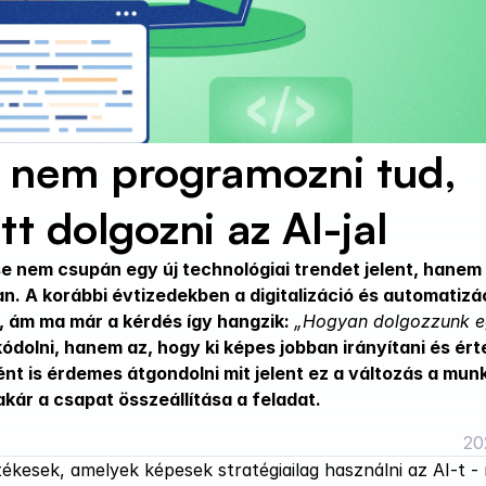
 nem programozni tud, 
 dolgozni az AI-jal
se nem csupán egy új technológiai trendet jelent, hanem 
. A korábbi évtizedekben a digitalizáció és automatizác
, ám ma már a kérdés így hangzik: 
„Hogyan dolgozzunk eg
ódolni, hanem az, hogy ki képes jobban irányítani és ért
ént is érdemes átgondolni mit jelent ez a változás a munk
 akár a csapat összeállítása a feladat.
20
kesek, amelyek képesek stratégiailag használni az AI-t - 