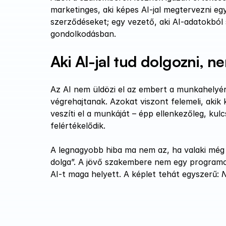
marketinges, aki képes AI-jal megtervezni egy 
szerződéseket; egy vezető, aki AI-adatokból s
gondolkodásban.
Aki AI-jal tud dolgozni, ne
Az AI nem üldözi el az embert a munkahelyéről
végrehajtanak. Azokat viszont felemeli, akik 
veszíti el a munkáját – épp ellenkezőleg, kul
felértékelődik.
A legnagyobb hiba ma nem az, ha valaki még n
dolga”. A jövő szakembere nem egy programoz
AI-t maga helyett. A képlet tehát egyszerű: 
N