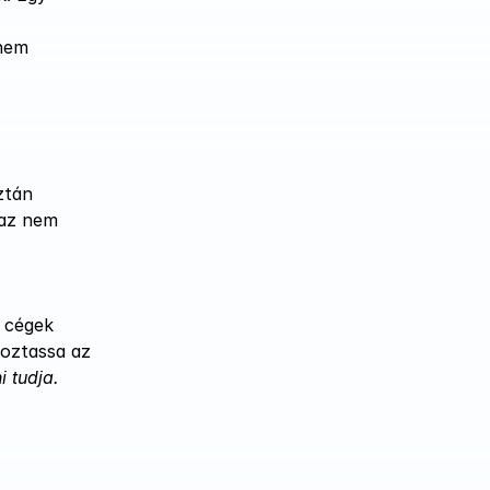
nem 
tán 
az nem 
 cégek 
oztassa az 
 tudja.