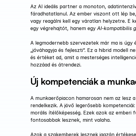
Az AI ideális partner a monoton, adatintenzív
fáradhatatlanul. Az ember viszont ott lép be,
vagy reagálni kell egy váratlan helyzetre. E
egy végrehajtót, hanem egy 
AI-kompatibilis 
A legmodernebb szervezetek már ma is úgy épí
„jóváhagyja és fejleszti”. Ez a hibrid modell
és értéket ad, amit a mesterséges intelligen
hozzáad és átrendezi.
Új kompetenciák a munka
A munkaerőpiacon hamarosan nem az lesz a ké
rendelkezik. A jövő legerősebb kompetenciái:
morális ítélőképesség. Ezek azok az emberi fu
fontosabbak lesznek, mint valaha.
Azok a szakemberek lesznek igazán értékesek