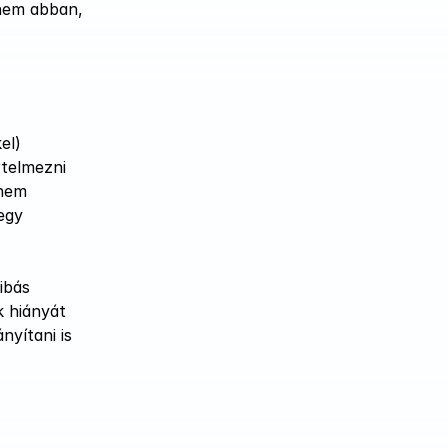
nem abban, 
l) 
rtelmezni 
nem 
gy 
bás 
 hiányát 
yítani is 