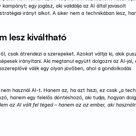
kampányt; egy jogász, aki validálja az AI által javasolt 
tratégiai irányt alkot. A siker nem a technikában lesz, ha
m lesz kiváltható
, csak átrendezi a szerepeket. Azokat váltja ki, akik pusz
képesek irányítani. Aki megtanul együtt dolgozni az AI-jal, 
csszereplővé válik egy olyan jövőben, ahol a gondolkodás 
em használ AI-t. Hanem az, ha azt hiszi, ez csak „a tech
ó, hanem egy felelős döntéshozó, aki tudja, hogyan dolg
em az AI vált fel téged – hanem az az ember, aki használni