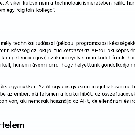
. A siker kulcsa nem a technológia ismeretében rejlik, ha
egy “digitális kolléga”.
mély technikai tudással (például programozási készségekke
ebb készség az, aki jól tud 
kérdezni
 az AI-tól, aki képes é
új kompetencia a jövő szakmai nyelve: nem kódot írunk, ha
 kell, hanem rávenni arra, hogy helyettünk gondolkodjon e
álik ugyanakkor. Az AI ugyanis gyakran magabiztosan ad hi
pbe az ember, aki felismeri a logikai hibát, az összefüggések
n van, aki nemcsak használja az AI-t, de ellenőrizni és irán
rtelem