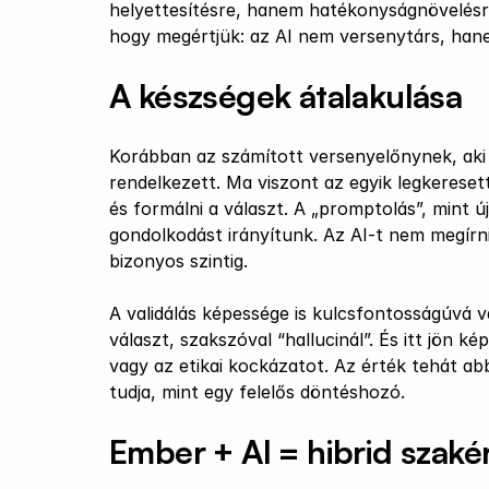
helyettesítésre, hanem hatékonyságnövelésre
hogy megértjük: az AI nem versenytárs, hanem 
A készségek átalakulása
Korábban az számított versenyelőnynek, aki 
rendelkezett. Ma viszont az egyik legkeresett
és formálni a választ. A „promptolás”, mint 
gondolkodást irányítunk. Az AI-t nem megírni
bizonyos szintig.
A validálás képessége is kulcsfontosságúvá v
választ, szakszóval “hallucinál”. És itt jön ké
vagy az etikai kockázatot. Az érték tehát abba
tudja, mint egy felelős döntéshozó.
Ember + AI = hibrid szaké