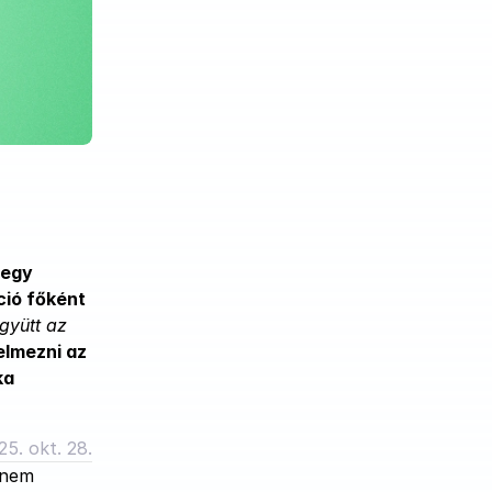
egy 
ió főként 
yütt az 
elmezni az 
a 
25. okt. 28.
nem 