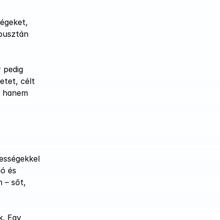
égeket, 
pusztán 
 pedig 
tet, célt 
, hanem 
ességekkel 
ó és 
– sőt, 
. Egy 