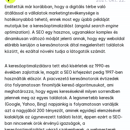
2021. okt. 22.
Említettük már korábban, hogy a digitális térbe való 
átállással a vállalatok marketingtevékenysége is 
hatékonyabbá tehető, ennek most egy újabb példáját 
mutatjuk be: a keresőoptimalizálást (angolul 
search engine 
optimization
). A SEO egy hasznos, ugyanakkor komplex és 
dinamikusan változó módját jelenti annak, hogy egy weboldal 
előrébb kerüljön a keresőmotorok által megjelenített találatok 
között, és ezáltal növelni tudja a látogatók számát.
A keresőoptimalizálásra tett első kísérletek az 1990-es 
években zajlottak le, magát a SEO kifejezést pedig 1997-ben 
használták először. A piacvezető keresőmotorok évtizedek 
óta folyamatosan finomítják kereső algoritmusukat, ami 
meghatározza, hogy egyes kereséseknél milyen sorrendben 
jelennek meg az egyes találatok. A legismertebb keresők 
(Google, Yahoo, Bing) napjainkig is folyamatosan variálják 
azt a nagyjából 200 tényezőt, aminek egyidejű elemzésével 
kialakítják az úgynevezett találati listát, éppen ezért a SEO-
ban nincsenek örök érvényű igazságok, a 
keresőoptimalizálást végző szakemberek, a webmesterek 