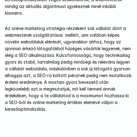
mindig az aktuális algoritmust igyekeznek minél inkább 
kiismerni.
Az online marketing stratégia részeként sok vállalat dönt a 
webmesterek szolgáltatásai  mellett, ami valóban képes 
növelni weboldaluk elérését, ugyanakkor ahhoz, hogy az 
újonnan érkező látogatókból hűséges vásárlók legyenek, nem 
elég a SEO alkalmazása. Kulcsfontosságú, hogy technikailag 
gyors és stabil, tartalmilag pedig minőségi és releváns legyen 
a vállalat weboldala, máskülönben a sok új látogató gyorsan 
elhagyja azt, a SEO-ra költött pénznek pedig nem mutatkozik 
érdemi eredménye. A mostani gyors bevezető után 
legközelebb azt is megmutatjuk, mit kell tenned annak 
érdekében, hogy a te vállalatod is a maximumot hozhassa ki 
a SEO-ból és online marketing értékes elemévé váljon a 
keresőoptimalizálás. 