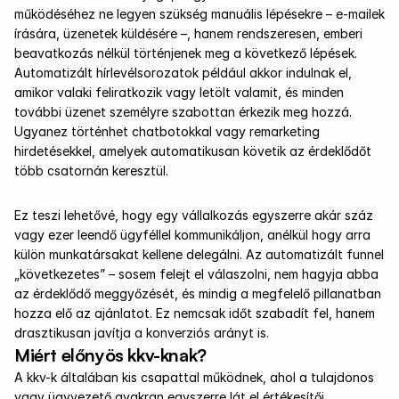
működéséhez ne legyen szükség manuális lépésekre – e-mailek 
írására, üzenetek küldésére –, hanem rendszeresen, emberi 
beavatkozás nélkül történjenek meg a következő lépések. 
Automatizált hírlevélsorozatok például akkor indulnak el, 
amikor valaki feliratkozik vagy letölt valamit, és minden 
további üzenet személyre szabottan érkezik meg hozzá. 
Ugyanez történhet chatbotokkal vagy remarketing 
hirdetésekkel, amelyek automatikusan követik az érdeklődőt 
több csatornán keresztül.
Ez teszi lehetővé, hogy egy vállalkozás egyszerre akár száz 
vagy ezer leendő ügyféllel kommunikáljon, anélkül hogy arra 
külön munkatársakat kellene delegálni. Az automatizált funnel 
„következetes” – sosem felejt el válaszolni, nem hagyja abba 
az érdeklődő meggyőzését, és mindig a megfelelő pillanatban 
hozza elő az ajánlatot. Ez nemcsak időt szabadít fel, hanem 
drasztikusan javítja a konverziós arányt is.
Miért előnyös kkv-knak?
A kkv-k általában kis csapattal működnek, ahol a tulajdonos 
vagy ügyvezető gyakran egyszerre lát el értékesítői, 