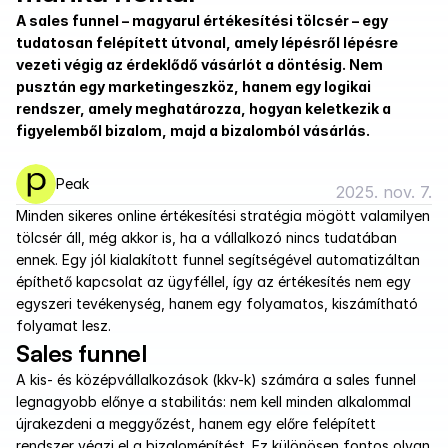
A sales funnel – magyarul értékesítési tölcsér – egy 
tudatosan felépített útvonal, amely lépésről lépésre 
vezeti végig az érdeklődő vásárlót a döntésig. Nem 
pusztán egy marketingeszköz, hanem egy logikai 
rendszer, amely meghatározza, hogyan keletkezik a 
figyelemből bizalom, majd a bizalomból vásárlás.
Peak
2025. nov. 7.
Minden sikeres online értékesítési stratégia mögött valamilyen 
tölcsér áll, még akkor is, ha a vállalkozó nincs tudatában 
ennek. Egy jól kialakított funnel segítségével automatizáltan 
építhető kapcsolat az ügyféllel, így az értékesítés nem egy 
egyszeri tevékenység, hanem egy folyamatos, kiszámítható 
folyamat lesz.
Sales funnel
A kis- és középvállalkozások (kkv-k) számára a sales funnel 
legnagyobb előnye a stabilitás: nem kell minden alkalommal 
újrakezdeni a meggyőzést, hanem egy előre felépített 
rendszer végzi el a bizalomépítést. Ez különösen fontos olyan 