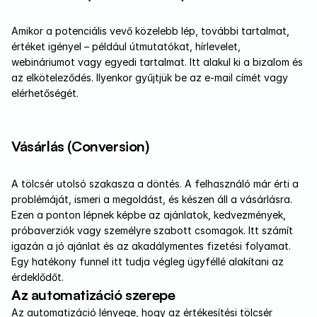
Amikor a potenciális vevő közelebb lép, további tartalmat, 
értéket igényel – például útmutatókat, hírlevelet, 
webináriumot vagy egyedi tartalmat. Itt alakul ki a bizalom és 
az elköteleződés. Ilyenkor gyűjtjük be az e-mail címét vagy 
elérhetőségét.
Vásárlás (Conversion)
A tölcsér utolsó szakasza a döntés. A felhasználó már érti a 
problémáját, ismeri a megoldást, és készen áll a vásárlásra. 
Ezen a ponton lépnek képbe az ajánlatok, kedvezmények, 
próbaverziók vagy személyre szabott csomagok. Itt számít 
igazán a jó ajánlat és az akadálymentes fizetési folyamat. 
Egy hatékony funnel itt tudja végleg ügyféllé alakítani az 
érdeklődőt.
Az automatizáció szerepe
Az automatizáció lényege, hogy az értékesítési tölcsér 