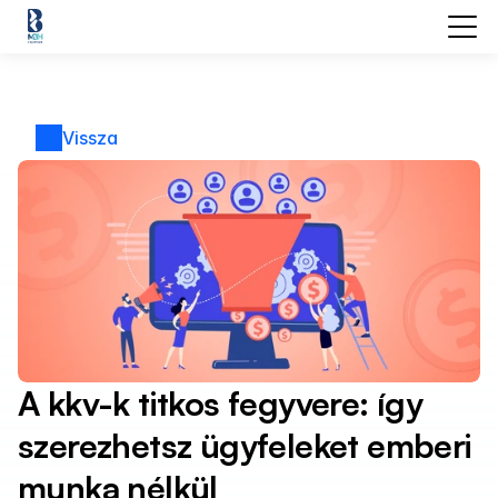
Vissza
A kkv-k titkos fegyvere: így 
szerezhetsz ügyfeleket emberi 
munka nélkül