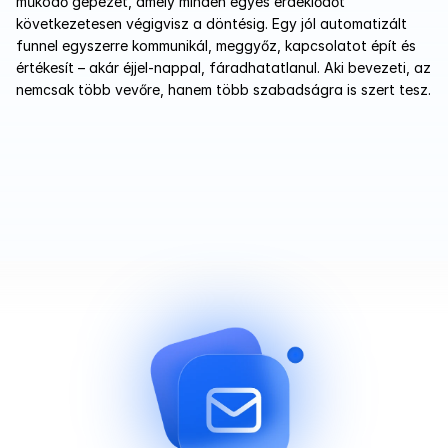
működő gépezet, amely minden egyes érdeklődőt 
következetesen végigvisz a döntésig. Egy jól automatizált 
funnel egyszerre kommunikál, meggyőz, kapcsolatot épít és 
értékesít – akár éjjel-nappal, fáradhatatlanul. Aki bevezeti, az 
nemcsak több vevőre, hanem több szabadságra is szert tesz.