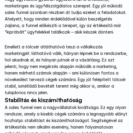
marketinges és ügyfélszolgálatos szerepet. Egy jól működő 
sales funnel azonban részben át tudja ezeket a feladatokat. 
Ahelyett, hogy minden érdeklődővel külön beszélgetés 
zajlana, a funnel előkészíti a terepet, így az értékesítő már 
“kipróbált” ügyfelekkel találkozik – akik készek dönteni.
Emellett a tölcsér átláthatóvá teszi a vállalkozás 
marketingjét: láthatóvá válik, hányan lépnek be a rendszerbe, 
hol akadnak el, és hányan jutnak el a vásárlásig. Ez azt 
jelenti, hogy nem megérzés alapján működik a marketing, 
hanem mérhető számok alapján – ami különösen fontos a 
növekedést tervező cégek számára. Egy jól felépített tölcsér 
stabil, ismétlődő bevételt teremt még akkor is, amikor a 
tulajdonos nincs jelen.
Stabilitás és kiszámíthatóság
A sales funnel nem a nagyvállalatok kiváltsága. Ez egy olyan 
rendszer, amely a kisebb cégek számára a legnagyobb előnyt 
hozhatja: stabilitást és kiszámíthatóságot. Segítségével az 
értékesítés nem alkalmi esemény, hanem folyamatosan 