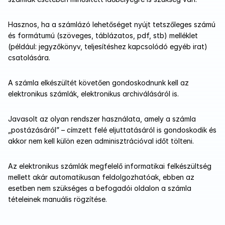
Hasznos, ha a számlázó lehetőséget nyújt tetszőleges számú 
és formátumú (szöveges, táblázatos, pdf, stb) melléklet 
(például: jegyzőkönyv, teljesítéshez kapcsolódó egyéb irat) 
csatolására.
A számla elkészültét követően gondoskodnunk kell az 
elektronikus számlák, elektronikus archiválásáról is.
Javasolt az olyan rendszer használata, amely a számla 
„postázásáról” – címzett felé eljuttatásáról is gondoskodik és 
akkor nem kell külön ezen adminisztrációval időt tölteni.
Az elektronikus számlák megfelelő informatikai felkészültség 
mellett akár automatikusan feldolgozhatóak, ebben az 
esetben nem szükséges a befogadói oldalon a számla 
tételeinek manuális rögzítése.