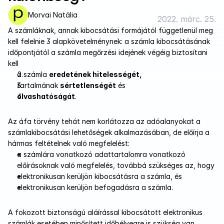
Morvai Natália
2022. márc. 25.
A számláknak, annak kibocsátási formájától függetlenül meg 
kell felelnie 3 alapkövetelménynek: a számla kibocsátásának 
időpontjától a számla megőrzési idejének végéig biztosítani 
kell
a számla 
eredetének hitelességét,
tartalmának 
sértetlenségét
 és
olvashatóságát
.
Az áfa törvény tehát nem korlátozza az adóalanyokat a 
számlakibocsátási lehetőségek alkalmazásában, de előírja a 
hármas feltételnek való megfelelést:
a számlára vonatkozó adattartalomra vonatkozó 
előírásoknak való megfelelés, továbbá szükséges az, hogy
elektronikusan kerüljön kibocsátásra a számla, és
elektronikusan kerüljön befogadásra a számla.
A fokozott biztonságú aláírással kibocsátott elektronikus 
számlák esetében minősített időbélyegre is szükség van.