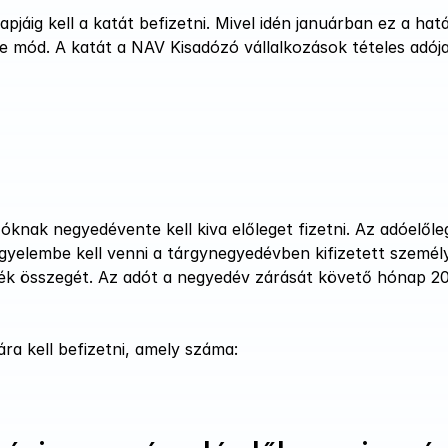
jáig kell a katát befizetni. Mivel idén januárban ez a hatá
re mód. A katát a NAV Kisadózó vállalkozások tételes adója 
ózóknak negyedévente kell kiva előleget fizetni. Az adóelőleg
elembe kell venni a tárgynegyedévben kifizetett személyi 
lék összegét. Az adót a negyedév zárását követő hónap 20. 
ára kell befizetni, amely száma: