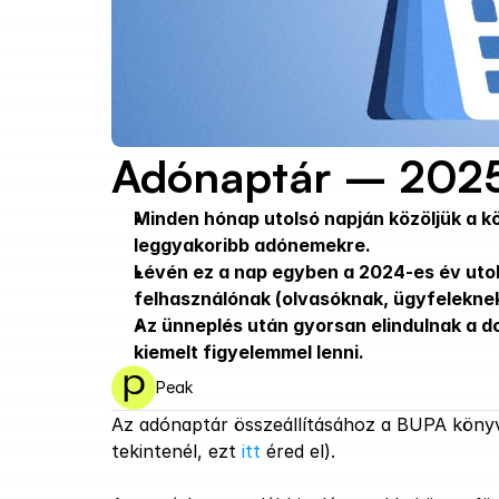
Adónaptár – 2025
Minden hónap utolsó napján közöljük a k
leggyakoribb adónemekre.
Lévén ez a nap egyben a 2024-es év utols
felhasználónak (olvasóknak, ügyfeleknek
Az ünneplés után gyorsan elindulnak a d
kiemelt figyelemmel lenni.
Peak
Az adónaptár összeállításához a BUPA könyv
tekintenél, ezt 
itt
 éred el).