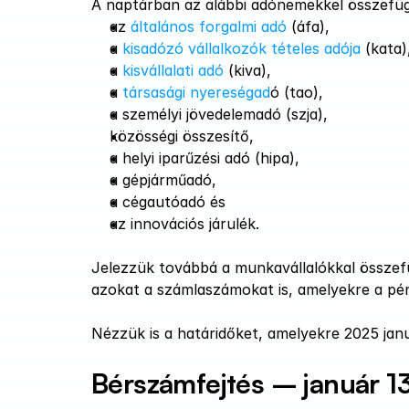
A naptárban az alábbi adónemekkel összefüg
az 
általános forgalmi adó
 (áfa),
a 
kisadózó vállalkozók tételes adója
 (kata)
a 
kisvállalati adó
 (kiva),
a 
társasági nyereségad
ó (tao),
a személyi jövedelemadó (szja),
közösségi összesítő,
a helyi iparűzési adó (hipa),
a gépjárműadó,
a cégautóadó és
az innovációs járulék.
Jelezzük továbbá a munkavállalókkal összefü
azokat a számlaszámokat is, amelyekre a pénz
Nézzük is a határidőket, amelyekre 2025 januá
Bérszámfejtés – január 13