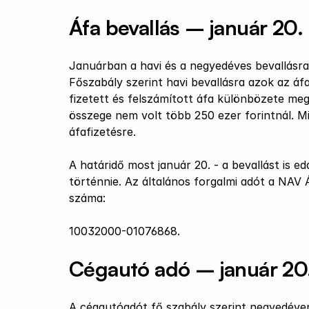
Áfa bevallás – január 20.
Januárban a havi és a negyedéves bevallásra k
Főszabály szerint havi bevallásra azok az áf
fizetett és felszámított áfa különbözete megh
összege nem volt több 250 ezer forintnál. M
áfafizetésre.
A határidő most január 20. - a bevallást is ed
történnie. Az általános forgalmi adót a NAV Á
száma: 
10032000-01076868.
Cégautó adó – január 20
A cégautóadót fő szabály szerint negyedévenk