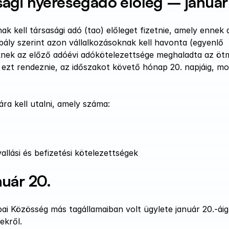
sági nyereségadó előleg – január
 kell társasági adó (tao) előleget fizetnie, amely ennek a
ály szerint azon vállalkozásoknak kell havonta (egyenlő 
knek az előző adóévi adókötelezettsége meghaladta az ötmil
ezt rendeznie, az időszakot követő hónap 20. napjáig, mos
ra kell utalni, amely száma:
llási és befizetési kötelezettségek
nuár 20.
 Közösség más tagállamaiban volt ügylete január 20.-áig k
ekről.