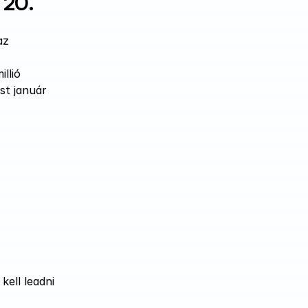
 20.
z 
lió 
t január 
ell leadni 