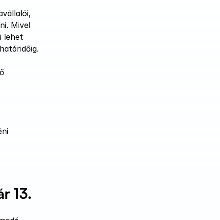
llalói, 
i. Mivel 
 lehet 
atáridőig. 
ő 
ni 
r 13.