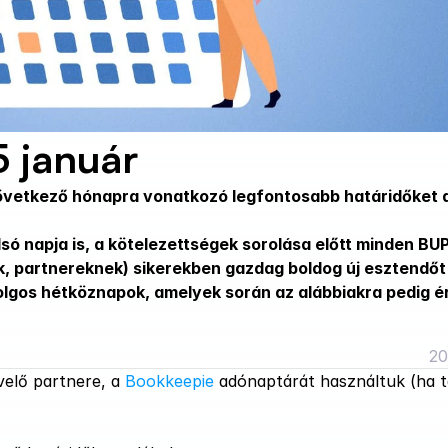
 január
övetkező hónapra vonatkozó legfontosabb határidőket a
ó napja is, a kötelezettségek sorolása előtt minden BUP
, partnereknek) sikerekben gazdag boldog új esztendőt
olgos hétköznapok, amelyek során az alábbiakra pedig é
20
elő partnere, a 
Bookkeepie
 adónaptárát használtuk (ha t