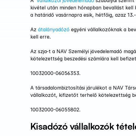
A  
vállalkozói jövedelemadó
 szabályai szerint
kivétel után minden hónapban bevallást kell k
a határidő vasárnapra esik, hétfőig, azaz 13.-á
Az 
átalányadózó 
egyéni vállalkozóknak a beva
kell erre.
Az szja-t a NAV Személyi jövedelemadó magáns
kötelezettség beszedési számlára kell befize
10032000-06056353.
A társadalombiztosítási járulékot a NAV Társ
vállalkozót, kifizetőt terhelő kötelezettség 
10032000-06055802.
Kisadózó vállalkozók tétel