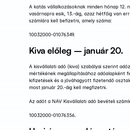
A katás vállalkozásoknak minden hónap 12. nap
vasárnapra esik, 13.-áig, azaz hétfőig van er
számlára kell befizetni, amely száma: 
10032000-01076349.
Kiva előleg – január 20.
A kisvállalati adó (kiva) szabályai szerint ad
mértékének megállapításához adóalapként figy
kifizetések és a jóváhagyott fizetendő oszta
most január 20.-áig kell megfizetni.
Az adót a NAV Kisvállalati adó bevételi száml
10032000-01076356.