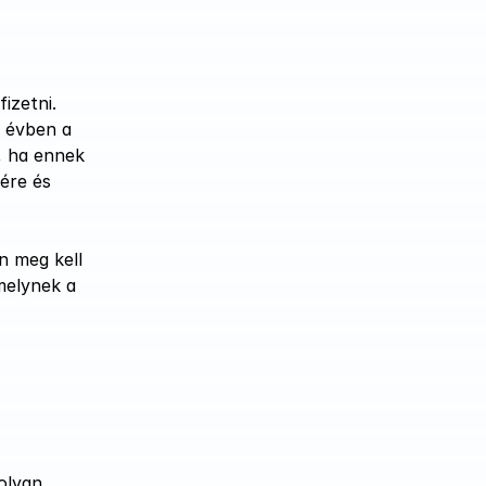
zetni. 
 évben a 
, ha ennek 
re és 
n meg kell 
melynek a 
lyan 