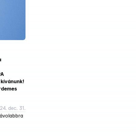
 
A 
 kívánunk! 
rdemes 
24. dec. 31.
ávolabbra 