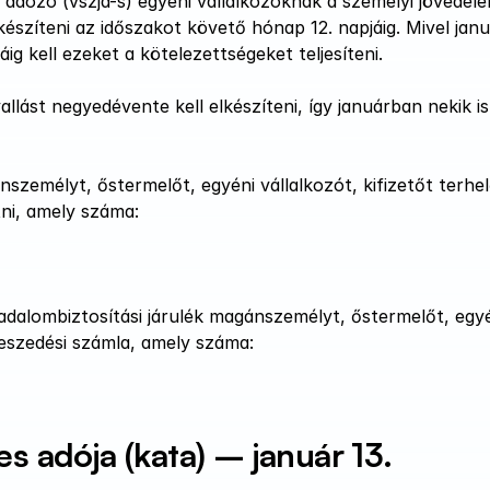
  adózó (vszja-s) egyéni vállalkozóknak a személyi jövedel
észíteni az időszakot követő hónap 12. napjáig. Mivel janu
ig kell ezeket a kötelezettségeket teljesíteni. 
llást negyedévente kell elkészíteni, így januárban nekik is 
zemélyt, őstermelőt, egyéni vállalkozót, kifizetőt terhel
tni, amely száma: 
adalombiztosítási járulék magánszemélyt, őstermelőt, egyé
beszedési számla, amely száma: 
es adója (kata) – január 13.