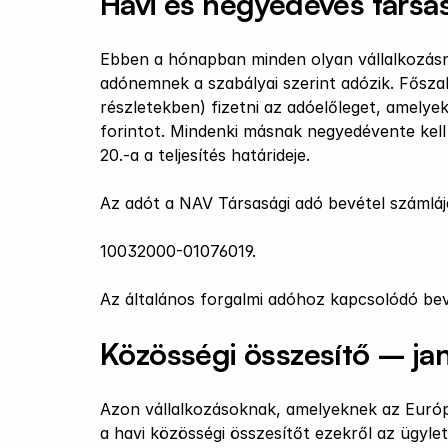
Havi és negyedéves társa
Ebben a hónapban minden olyan vállalkozásnak
adónemnek a szabályai szerint adózik. Főszab
részletekben) fizetni az adóelőleget, amelye
forintot. Mindenki másnak negyedévente kell 
20.-a a teljesítés határideje.
Az adót a NAV Társasági adó bevétel számlájá
10032000-01076019.
Az általános forgalmi adóhoz kapcsolódó beva
Közösségi összesítő – ja
Azon vállalkozásoknak, amelyeknek az Európai
a havi közösségi összesítőt ezekről az ügylet