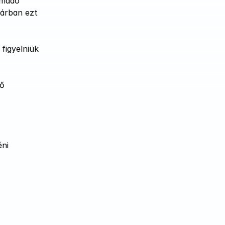
emadó 
árban ezt 
figyelniük 
ő 
ni 