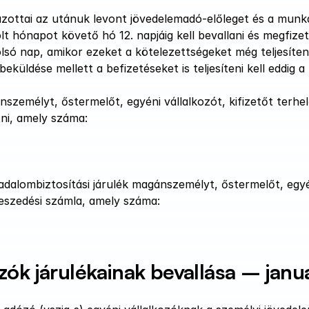
ottai az utánuk levont jövedelemadó-előleget és a munkavá
t hónapot követő hó 12. napjáig kell bevallani és megfizetn
olsó nap, amikor ezeket a kötelezettségeket még teljesíteni
ldése mellett a befizetéseket is teljesíteni kell eddig a h
zemélyt, őstermelőt, egyéni vállalkozót, kifizetőt terhel
tni, amely száma: 
adalombiztosítási járulék magánszemélyt, őstermelőt, egyé
beszedési számla, amely száma: 
zók járulékainak bevallása – januá