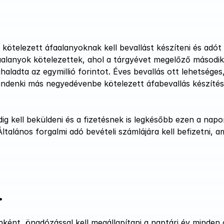
ötelezett áfaalanyoknak kell bevallást készíteni és adót fi
aalanyok kötelezettek, ahol a tárgyévet megelőző második
aladta az egymillió forintot. Éves bevallás ott lehetséges
indenki más negyedévenbe kötelezett áfabevallás készítésé
dig kell beküldeni és a fizetésnek is legkésőbb ezen a napo
ltalános forgalmi adó bevételi számlájára kell befizetni, a
.
ént, önadózással kell megállapítani a naptári év minden o