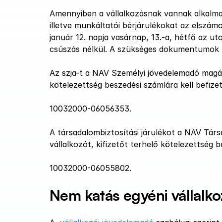
Amennyiben a vállalkozásnak vannak alkalmaz
illetve munkáltatói bérjárulékokat az elszámol
január 12. napja vasárnap, 13.-a, hétfő az ut
csúszás nélkül. A szükséges dokumentumok bekü
Az szja-t a NAV Személyi jövedelemadó magáns
kötelezettség beszedési számlára kell befize
10032000-06056353.
A társadalombiztosítási járulékot a NAV Társ
vállalkozót, kifizetőt terhelő kötelezettség 
10032000-06055802.
Nem katás egyéni vállalko