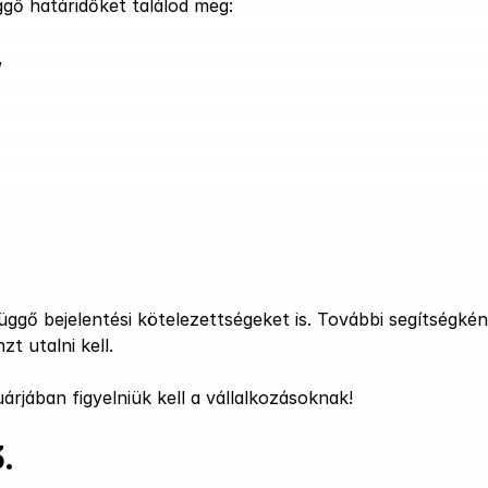
gő határidőket találod meg:
,
ggő bejelentési kötelezettségeket is. További segítségkén
t utalni kell.
rjában figyelniük kell a vállalkozásoknak!
.