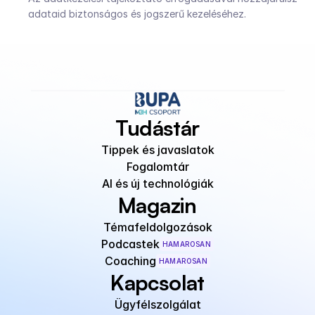
adataid biztonságos és jogszerű kezeléséhez.
Tudástár
Tippek és javaslatok
Fogalomtár
AI és új technológiák
Magazin
Témafeldolgozások
Podcastek
HAMAROSAN
Coaching
HAMAROSAN
Kapcsolat
Ügyfélszolgálat