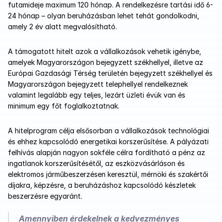
futamideje maximum 120 hónap. A rendelkezésre tartási idő 6-
24 hónap – olyan beruházásban lehet tehát gondolkodni, 
amely 2 év alatt megvalósítható. 
A támogatott hitelt azok a vállalkozások vehetik igénybe, 
amelyek Magyarországon bejegyzett székhellyel, illetve az 
Európai Gazdasági Térség területén bejegyzett székhellyel és 
Magyarországon bejegyzett telephellyel rendelkeznek 
valamint legalább egy teljes, lezárt üzleti évük van és 
minimum egy főt foglalkoztatnak. 
A hitelprogram célja elsősorban a vállalkozások technológiai 
és ehhez kapcsolódó energetikai korszerűsítése. A pályázati 
felhívás alapján nagyon sokféle célra fordítható a pénz az 
ingatlanok korszerűsítésétől, az eszközvásárláson és 
elektromos járműbeszerzésen keresztül, mérnöki és szakértői 
díjakra, képzésre, a beruházáshoz kapcsolódó készletek 
beszerzésre egyaránt. 
Amennyiben érdekelnek a kedvezményes 