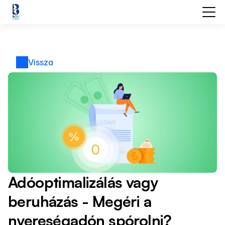
Vissza
Adóoptimalizálás vagy 
beruházás - Megéri a 
nyereségadón spórolni?