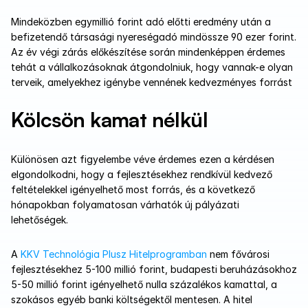
Mindeközben egymillió forint adó előtti eredmény után a 
befizetendő társasági nyereségadó mindössze 90 ezer forint. 
Az év végi zárás előkészítése során mindenképpen érdemes 
tehát a vállalkozásoknak átgondolniuk, hogy vannak-e olyan 
terveik, amelyekhez igénybe vennének kedvezményes forrást
Kölcsön kamat nélkül
Különösen azt figyelembe véve érdemes ezen a kérdésen 
elgondolkodni, hogy a fejlesztésekhez rendkívül kedvező 
feltételekkel igényelhető most forrás, és a következő 
hónapokban folyamatosan várhatók új pályázati 
lehetőségek. 
A 
KKV Technológia Plusz Hitelprogramban
 nem fővárosi 
fejlesztésekhez 5-100 millió forint, budapesti beruházásokhoz 
5-50 millió forint igényelhető nulla százalékos kamattal, a 
szokásos egyéb banki költségektől mentesen. A hitel 