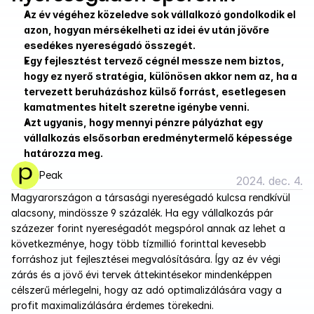
Az év végéhez közeledve sok vállalkozó gondolkodik el 
azon, hogyan mérsékelheti az idei év után jövőre 
esedékes nyereségadó összegét.
Egy fejlesztést tervező cégnél messze nem biztos, 
hogy ez nyerő stratégia, különösen akkor nem az, ha a 
tervezett beruházáshoz külső forrást, esetlegesen 
kamatmentes hitelt szeretne igénybe venni. 
Azt ugyanis, hogy mennyi pénzre pályázhat egy 
vállalkozás elsősorban eredménytermelő képessége 
határozza meg. 
Peak
2024. dec. 4.
Magyarországon a társasági nyereségadó kulcsa rendkívül 
alacsony, mindössze 9 százalék. Ha egy vállalkozás pár 
százezer forint nyereségadót megspórol annak az lehet a 
következménye, hogy több tízmillió forinttal kevesebb 
forráshoz jut fejlesztései megvalósítására. Így az év végi 
zárás és a jövő évi tervek áttekintésekor mindenképpen 
célszerű mérlegelni, hogy az adó optimalizálására vagy a 
profit maximalizálására érdemes törekedni.