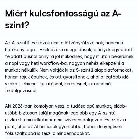
Miért kulcsfontosságú az A-
szint?
Az A-szintű eszközök nem a látványról szólnak, hanem a 
hatékonyságról. Ezek azok a megoldások, amelyek egy adott 
feladattípusnál annyira jól működnek, hogy miután bekerülnek 
a napi vagy heti workflow-ba, nagyon nehéz elképzelni a 
munkát nélkülük. Nem váltják ki az S-szintű alapplatformokat, 
hanem rájuk épülnek, és ott gyorsítanak, ahol a legtöbb idő 
szokott elmenni: kutatásnál, keresésnél, információ-
feldolgozásnál.
Aki 2026-ban komolyan veszi a tudásalapú munkát, előbb-
utóbb biztosan talál magának legalább egy A-szintű 
eszközt, ami nélkül már nem szívesen dolgozna. És ez az a 
pont, ahol az AI nemcsak gyorsabbá, hanem lényegesen 
fókuszáltabbá is teszi a mindennapokat.