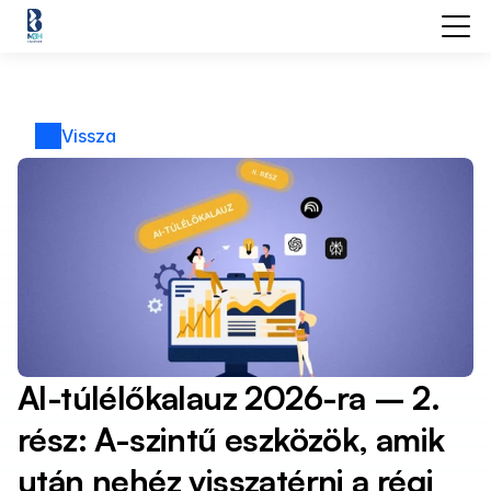
Vissza
AI-túlélőkalauz 2026-ra – 2. 
rész: A-szintű eszközök, amik 
után nehéz visszatérni a régi 