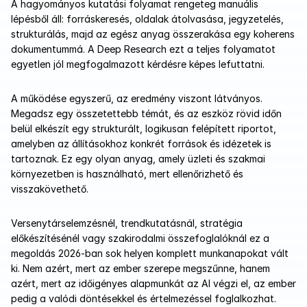
A hagyományos kutatási folyamat rengeteg manuális 
lépésből áll: forráskeresés, oldalak átolvasása, jegyzetelés, 
strukturálás, majd az egész anyag összerakása egy koherens 
dokumentummá. A Deep Research ezt a teljes folyamatot 
egyetlen jól megfogalmazott kérdésre képes lefuttatni.
A működése egyszerű, az eredmény viszont látványos. 
Megadsz egy összetettebb témát, és az eszköz rövid időn 
belül elkészít egy strukturált, logikusan felépített riportot, 
amelyben az állításokhoz konkrét források és idézetek is 
tartoznak. Ez egy olyan anyag, amely üzleti és szakmai 
környezetben is használható, mert ellenőrizhető és 
visszakövethető.
Versenytárselemzésnél, trendkutatásnál, stratégia 
előkészítésénél vagy szakirodalmi összefoglalóknál ez a 
megoldás 2026-ban sok helyen komplett munkanapokat vált 
ki. Nem azért, mert az ember szerepe megszűnne, hanem 
azért, mert az időigényes alapmunkát az AI végzi el, az ember 
pedig a valódi döntésekkel és értelmezéssel foglalkozhat.