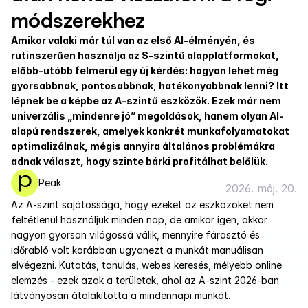
módszerekhez
Amikor valaki már túl van az első AI-élményén, és 
rutinszerűen használja az S-szintű alapplatformokat, 
előbb-utóbb felmerül egy új kérdés: hogyan lehet még 
gyorsabbnak, pontosabbnak, hatékonyabbnak lenni? Itt 
lépnek be a képbe az A-szintű eszközök. Ezek már nem 
univerzális „mindenre jó” megoldások, hanem olyan AI-
alapú rendszerek, amelyek konkrét munkafolyamatokat 
optimalizálnak, mégis annyira általános problémákra 
adnak választ, hogy szinte bárki profitálhat belőlük.
Peak
2026. máj. 20.
Az A-szint sajátossága, hogy ezeket az eszközöket nem 
feltétlenül használjuk minden nap, de amikor igen, akkor 
nagyon gyorsan világossá válik, mennyire fárasztó és 
időrabló volt korábban ugyanezt a munkát manuálisan 
elvégezni. Kutatás, tanulás, webes keresés, mélyebb online 
elemzés - ezek azok a területek, ahol az A-szint 2026-ban 
látványosan átalakította a mindennapi munkát.