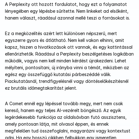
A Perplexity ott hozott fordulatot, hogy ezt a folyamatot 
lényegében egy lépésbe sűrítette. Nem linkeket ad elsőként, 
hanem választ, ráadásul azonnal mellé teszi a forrásokat is.
Ez a megközelítés azért lett különösen népszerű, mert 
egyszerre gyors és átlátható. Nem kell vakon elhinni, amit 
kapsz, hiszen a hivatkozások ott vannak, és egy kattintással 
ellenőrizhetők. Ráadásul a Perplexity beszélgetéses logikában 
működik, vagyis nem kell minden kérdést újrakezdeni. Lehet 
mélyíteni, pontosítani, új irányba vinni a témát, miközben az 
egész egy összefüggő kutatási párbeszéddé válik. 
Piackutatásnál, trendfigyelésnél vagy döntéselőkészítésnél 
ez brutális időmegtakarítást jelent.
A Comet ennél egy lépéssel tovább megy, mert nem csak 
kereső, hanem egy teljes AI-vezérelt böngésző. Az egyik 
legérdekesebb funkciója az oldalsávban futó asszisztens, 
amely pontosan látja, mit olvasol éppen, és ennek 
megfelelően tud összefoglalni, magyarázni vagy kontextust 
adni. Ha egy hosszú cikkben felbukkan egy ismeretlen 