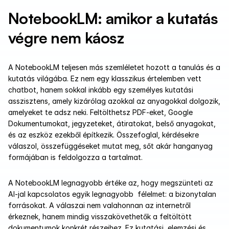
NotebookLM: amikor a kutatás 
végre nem káosz
A NotebookLM teljesen más szemléletet hozott a tanulás és a 
kutatás világába. Ez nem egy klasszikus értelemben vett 
chatbot, hanem sokkal inkább egy személyes kutatási 
asszisztens, amely kizárólag azokkal az anyagokkal dolgozik, 
amelyeket te adsz neki. Feltölthetsz PDF-eket, Google 
Dokumentumokat, jegyzeteket, átiratokat, belső anyagokat, 
és az eszköz ezekből építkezik. Összefoglal, kérdésekre 
válaszol, összefüggéseket mutat meg, sőt akár hanganyag 
formájában is feldolgozza a tartalmat.
A NotebookLM legnagyobb értéke az, hogy megszünteti az 
AI-jal kapcsolatos egyik legnagyobb  félelmet: a bizonytalan 
forrásokat. A válaszai nem valahonnan az internetről 
érkeznek, hanem mindig visszakövethetők a feltöltött 
dokumentumok konkrét részeihez. Ez kutatási, elemzési és 