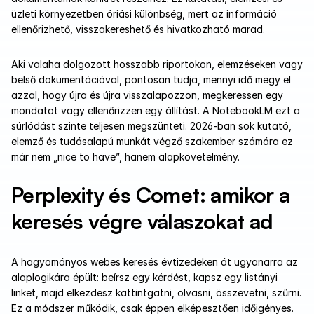
üzleti környezetben óriási különbség, mert az információ 
ellenőrizhető, visszakereshető és hivatkozható marad.
Aki valaha dolgozott hosszabb riportokon, elemzéseken vagy 
belső dokumentációval, pontosan tudja, mennyi idő megy el 
azzal, hogy újra és újra visszalapozzon, megkeressen egy 
mondatot vagy ellenőrizzen egy állítást. A NotebookLM ezt a 
súrlódást szinte teljesen megszünteti. 2026-ban sok kutató, 
elemző és tudásalapú munkát végző szakember számára ez 
már nem „nice to have”, hanem alapkövetelmény.
Perplexity és Comet: amikor a 
keresés végre válaszokat ad
A hagyományos webes keresés évtizedeken át ugyanarra az 
alaplogikára épült: beírsz egy kérdést, kapsz egy listányi 
linket, majd elkezdesz kattintgatni, olvasni, összevetni, szűrni. 
Ez a módszer működik, csak éppen elképesztően időigényes. 