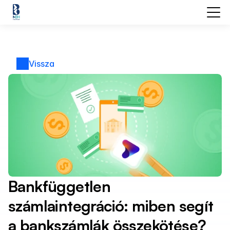
Vissza
Bankfüggetlen 
számlaintegráció: miben segít 
a bankszámlák összekötése?