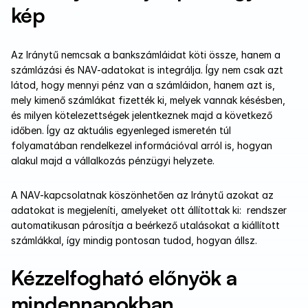
kép
Az Iránytű nemcsak a bankszámláidat köti össze, hanem a 
számlázási és NAV-adatokat is integrálja. Így nem csak azt 
látod, hogy mennyi pénz van a számláidon, hanem azt is, 
mely kimenő számlákat fizették ki, melyek vannak késésben, 
és milyen kötelezettségek jelentkeznek majd a következő 
időben. Így az aktuális egyenleged ismeretén túl 
folyamatában rendelkezel információval arról is, hogyan 
alakul majd a vállalkozás pénzügyi helyzete.
A NAV-kapcsolatnak köszönhetően az Iránytű azokat az 
adatokat is megjeleníti, amelyeket ott állítottak ki:  rendszer 
automatikusan párosítja a beérkező utalásokat a kiállított 
számlákkal, így mindig pontosan tudod, hogyan állsz.
Kézzelfogható előnyök a 
mindennapokban