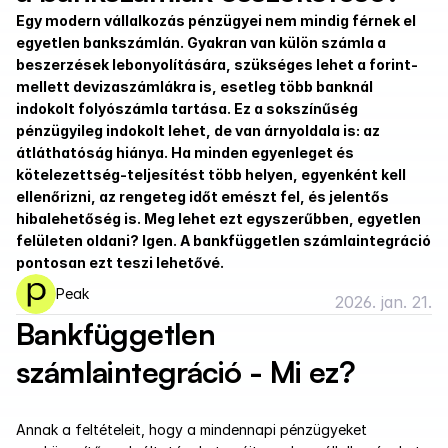
Egy modern vállalkozás pénzügyei nem mindig férnek el 
egyetlen bankszámlán. Gyakran van külön számla a 
beszerzések lebonyolítására, szükséges lehet a forint- 
mellett devizaszámlákra is, esetleg több banknál 
indokolt folyószámla tartása. Ez a sokszínűség 
pénzügyileg indokolt lehet, de van árnyoldala is: az 
átláthatóság hiánya. Ha minden egyenleget és 
kötelezettség-teljesítést több helyen, egyenként kell 
ellenőrizni, az rengeteg időt emészt fel, és jelentős 
hibalehetőség is. Meg lehet ezt egyszerűbben, egyetlen 
felületen oldani? Igen. A bankfüggetlen számlaintegráció 
pontosan ezt teszi lehetővé.
Peak
2026. jan. 21.
Bankfüggetlen 
számlaintegráció - Mi ez?
Annak a feltételeit, hogy a mindennapi pénzügyeket 