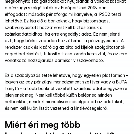
megkönnyítő szolgáltatásokat nyújtsanak a vállalkozásokat 
a pénzügyi szolgáltatók az Európai Unió 2018-ban 
elfogadott második pénzforgalmi irányelve, a  PSD2 teszi 
lehetővé. Ez írja elő a bankoknak, hogy biztonságos, 
szabványosított hozzáférést kell biztosítaniuk a 
számlaadataidhoz, ha erre engedélyt adsz. Ez nem jelenti 
azt, hogy bárki szabadon hozzáférhet a pénzügyeidhez. A 
rendszer csak és kizárólag az általad kijelölt szolgáltatónak 
enged betekintést, titkosított csatornán keresztül, és az erre 
vonatkozó hozzájárulás bármikor visszavonható.
Ez a szabályozás tette lehetővé, hogy egyetlen platformon – 
legyen az egy pénzügyi menedzsment szoftver vagy a BUPA 
Iránytű – a több banknál vezetett számláid adatai egyszerre 
jelenjenek meg. Nem kell többé külön belépned minden 
netbankba, nem kell manuálisan másolgatnod az adatokat, 
és nem kell külön listát vezetned a kintlévőségeidről.
Miért éri meg több 