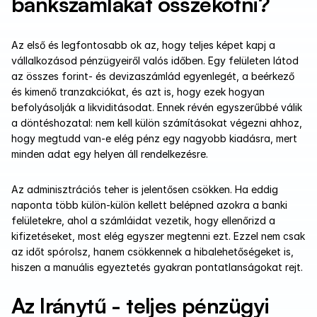
bankszámlákat összekötni?
Az első és legfontosabb ok az, hogy teljes képet kapj a 
vállalkozásod pénzügyeiről valós időben. Egy felületen látod 
az összes forint- és devizaszámlád egyenlegét, a beérkező 
és kimenő tranzakciókat, és azt is, hogy ezek hogyan 
befolyásolják a likviditásodat. Ennek révén egyszerűbbé válik 
a döntéshozatal: nem kell külön számításokat végezni ahhoz, 
hogy megtudd van-e elég pénz egy nagyobb kiadásra, mert 
minden adat egy helyen áll rendelkezésre.
Az adminisztrációs teher is jelentősen csökken. Ha eddig 
naponta több külön-külön kellett belépned azokra a banki 
felületekre, ahol a számláidat vezetik, hogy ellenőrizd a 
kifizetéseket, most elég egyszer megtenni ezt. Ezzel nem csak 
az időt spórolsz, hanem csökkennek a hibalehetőségeket is, 
hiszen a manuális egyeztetés gyakran pontatlanságokat rejt.
Az Iránytű - teljes pénzügyi 