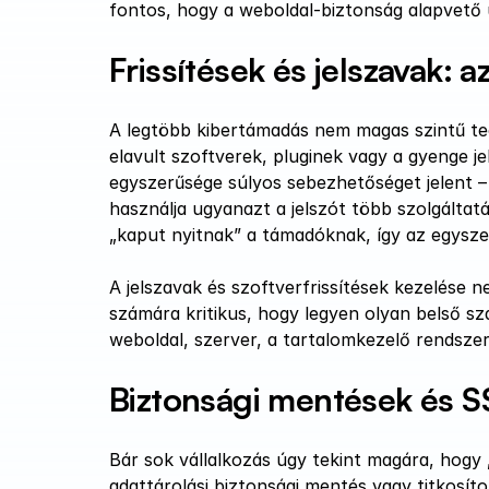
fontos, hogy a weboldal-biztonság alapvető ü
Frissítések és jelszavak: a
A legtöbb kibertámadás nem magas szintű tec
elavult szoftverek, pluginek vagy a gyenge je
egyszerűsége súlyos sebezhetőséget jelent –
használja ugyanazt a jelszót több szolgáltat
„kaput nyitnak” a támadóknak, így az egyszer
A jelszavak és szoftverfrissítések kezelése n
számára kritikus, hogy legyen olyan belső sza
weboldal, szerver, a tartalomkezelő rendsz
Biztonsági mentések és S
Bár sok vállalkozás úgy tekint magára, hogy 
adattárolási biztonsági mentés vagy titkosít