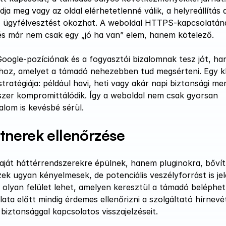
a meg vagy az oldal elérhetetlenné válik, a helyreállítás a
t, ügyfélvesztést okozhat. A weboldal HTTPS-kapcsolatána
és már nem csak egy „jó ha van” elem, hanem kötelező.
ogle-pozíciónak és a fogyasztói bizalomnak tesz jót, ha
trehoz, amelyet a támadó nehezebben tud megsérteni. Egy k
atégiája: például havi, heti vagy akár napi biztonsági men
yszer kompromittálódik. Így a weboldal nem csak gyorsan 
alom is kevésbé sérül.
tnerek ellenőrzése
aját háttérrendszerekre épülnek, hanem pluginokra, bővít
Ezek ugyan kényelmesek, de potenciális veszélyforrást is jel
lyan felület lehet, amelyen keresztül a támadó beléphet.
ta előtt mindig érdemes ellenőrizni a szolgáltató hírnevét
 biztonsággal kapcsolatos visszajelzéseit.