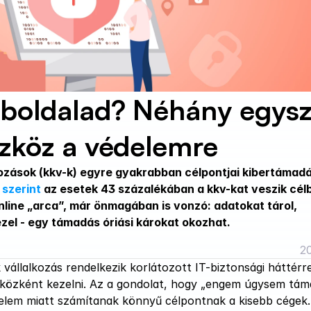
boldalad? Néhány egysze
zköz a védelemre
lkozások (kkv-k) egyre gyakrabban célpontjai kibertámadá
 szerint
 az esetek 43 százalékában a kkv-kat veszik célb
line „arca”, már önmagában is vonzó: adatokat tárol, 
ezel - egy támadás óriási károkat okozhat.
20
állalkozás rendelkezik korlátozott IT-biztonsági háttérrel
szközként kezelni. Az a gondolat, hogy „engem úgysem tám
lem miatt számítanak könnyű célpontnak a kisebb cégek. E