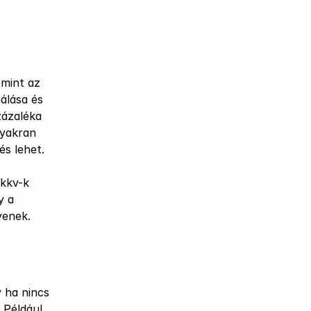
mint az 
álása és 
ázaléka 
yakran 
és lehet.
kkv-k 
 a 
yenek.
 ha nincs 
Például 