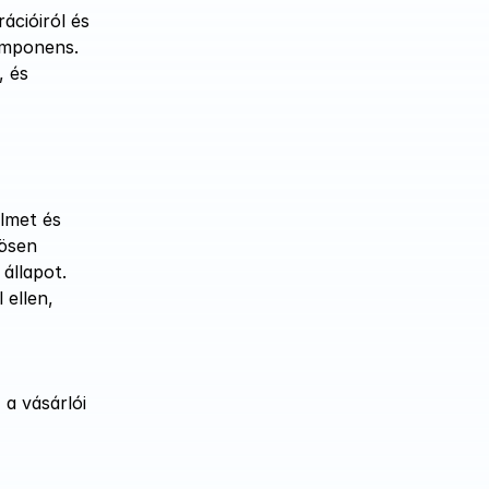
cióiról és 
omponens. 
 és 
lmet és 
ösen 
llapot. 
ellen, 
a vásárlói 