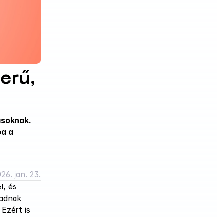
rű, 
soknak. 
a a 
26. jan. 23.
, és 
adnak 
zért is 