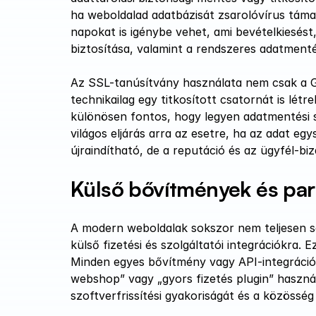
ha weboldalad adatbázisát zsarolóvírus támadj
napokat is igénybe vehet, ami bevételkiesés
biztosítása, valamint a rendszeres adatment
Az SSL-tanúsítvány használata nem csak a Go
technikailag egy titkosított csatornát is lé
különösen fontos, hogy legyen adatmentési str
világos eljárás arra az esetre, ha az adat eg
újraindítható, de a reputáció és az ügyfél‐biz
Külső bővítmények és par
A modern weboldalak sokszor nem teljesen s
külső fizetési és szolgáltatói integrációkra. 
Minden egyes bővítmény vagy API-integráció o
webshop” vagy „gyors fizetés plugin” használa
szoftverfrissítési gyakoriságát és a közösség