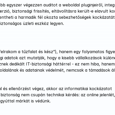
b egyszer végezzen auditot a weboldal pluginjeiről, integrá
zió, biztonsági frissítés, eltávolításra került-e elavult k
entheti a harmadik fél okozta sebezhetőségek kockázatát,
iztonságos üzleti eszköz legyen.
felrakom a tűzfalat és kész”), hanem egy folyamatos figye
égi adatok azt mutatják, hogy a kisebb vállalkozások külön
ek dedikált IT-biztonsági háttérrel - ez nem hiba, hanem á
oldalának és adatainak védelmét, nemcsak a támadások áll 
l és ellenőrzést végez, akkor az informatikai kockázatot 
biztonság nem csupán technikai kérdés: az online jelenlét, 
gyúttal márkát is védünk.