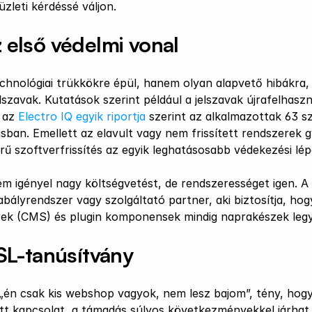
zleti kérdéssé váljon.
z első védelmi vonal
hnológiai trükkökre épül, hanem olyan alapvető hibákra, 
lszavak. Kutatások szerint például a jelszavak újrafelhaszn
 az 
Electro IQ egyik riportja
 szerint az alkalmazottak 63 sz
ásban.
Emellett az elavult vagy nem frissített rendszerek g
ű szoftverfrissítés az egyik leghatásosabb védekezési lép
em igényel nagy költségvetést, de rendszerességet igen. A 
bályrendszer vagy szolgáltató partner, aki biztosítja, hogy
erek (CMS) és plugin komponensek mindig naprakészek leg
SL-tanúsítvány
„én csak kis webshop vagyok, nem lesz bajom”, tény, hogy
ott kapcsolat, a támadás súlyos következményekkel járhat. 