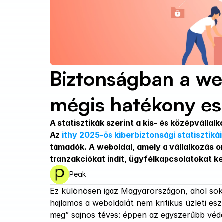
Biztonságban a we
mégis hatékony es
A statisztikák szerint a kis- és középválla
Az 
ithy 2025-ös kiberbiztonsági statisztikái
támadók. A weboldal, amely a vállalkozás on
tranzakciókat indít, ügyfélkapcsolatokat k
Peak
Ez különösen igaz Magyarországon, ahol sok v
hajlamos a weboldalát nem kritikus üzleti e
meg” sajnos téves: éppen az egyszerűbb véde