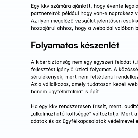
Egy kkv számára ajánlott, hogy évente legaláb
partnereiről: például hogy van-e naprakész ver
Az ilyen megelőző vizsgálat jelentősen csökk
hozzájárul ahhoz, hogy a weboldal valóban b
Folyamatos készenlét
A kiberbiztonság nem egy egyszeri feladat („
fejlesztést igénylő üzleti folyamat. A közöss
sérülékenyek, mert nem feltétlenül rendelkezn
Az a vállalkozás, amely tudatosan kezeli web
hanem ügyfélbizalmat is épít.
Ha egy kkv rendszeresen frissít, ment, auditá
„alkalmazható költséggé” változtatja. Mert a 
adatok és az ügyfélkapcsolatok védelmével e