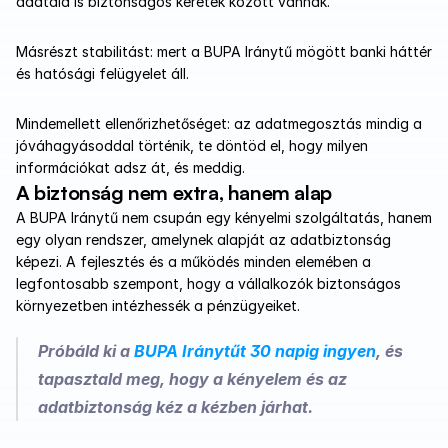
adataid is biztonságos keretek között vannak. 
Másrészt stabilitást: mert a BUPA Iránytű mögött banki háttér 
és hatósági felügyelet áll. 
Mindemellett ellenőrizhetőséget: az adatmegosztás mindig a 
jóváhagyásoddal történik, te döntöd el, hogy milyen 
információkat adsz át, és meddig.
A biztonság nem extra, hanem alap
A BUPA Iránytű nem csupán egy kényelmi szolgáltatás, hanem 
egy olyan rendszer, amelynek alapját az adatbiztonság 
képezi. A fejlesztés és a működés minden elemében a 
legfontosabb szempont, hogy a vállalkozók biztonságos 
környezetben intézhessék a pénzügyeiket.
Próbáld ki a 
BUPA Iránytűt 30 napig ingyen
, és 
tapasztald meg, hogy a kényelem és az 
adatbiztonság kéz a kézben járhat.