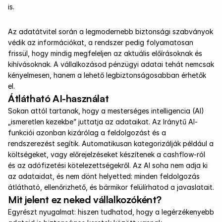
is. 
Az adatátvitel során a legmodernebb biztonsági szabványok 
védik az információkat, a rendszer pedig folyamatosan 
frissül, hogy mindig megfeleljen az aktuális előírásoknak és 
kihívásoknak. A vállalkozásod pénzügyi adatai tehát nemcsak 
kényelmesen, hanem a lehető legbiztonságosabban érhetők 
el.
Átlátható AI-használat
Sokan attól tartanak, hogy a mesterséges intelligencia (AI) 
„ismeretlen kezekbe” juttatja az adataikat. Az Iránytű AI-
funkciói azonban kizárólag a feldolgozást és a 
rendszerezést segítik. Automatikusan kategorizálják például a 
költségeket, vagy előrejelzéseket készítenek a cashflow-ról 
és az adófizetési kötelezettségekről. Az AI soha nem adja ki 
az adataidat, és nem dönt helyetted: minden feldolgozás 
átlátható, ellenőrizhető, és bármikor felülírhatod a javaslatait.
Mit jelent ez neked vállalkozóként?
Egyrészt nyugalmat: hiszen tudhatod, hogy a legérzékenyebb 