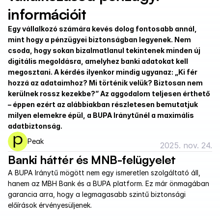
információit
Egy vállalkozó számára kevés dolog fontosabb annál, 
mint hogy a pénzügyei biztonságban legyenek. Nem 
csoda, hogy sokan bizalmatlanul tekintenek minden új 
digitális megoldásra, amelyhez banki adatokat kell 
megosztani. A kérdés ilyenkor mindig ugyanaz: „Ki fér 
hozzá az adataimhoz? Mi történik velük? Biztosan nem 
kerülnek rossz kezekbe?” Az aggodalom teljesen érthető 
– éppen ezért az alábbiakban részletesen bemutatjuk 
milyen elemekre épül, a BUPA Iránytűnél a maximális 
adatbiztonság.
Peak
2025. nov. 24.
Banki háttér és MNB-felügyelet
A BUPA Iránytű mögött nem egy ismeretlen szolgáltató áll, 
hanem az MBH Bank és a BUPA platform. Ez már önmagában 
garancia arra, hogy a legmagasabb szintű biztonsági 
előírások érvényesüljenek. 