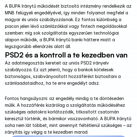
A BUPA Iránytű működését biztosító intézmény rendelkezik az 
MNB felügyeli engedélyével, így minden folyamat megfelel a 
magyar és uniós szabályozásnak. Ez fontos különbség a 
piacon jelen lévő számlázókkal vagy fintech megoldásokkal 
szemben: míg sok szolgáltatás egyszerűen technológiai 
alapon működik, a BUPA Iránytű banki háttere miatt a 
legszigorúbb ellenőrzés alatt áll.
PSD2 és a kontroll a te kezedben van
Az adatmegosztás kereteit az uniós PSD2 irányelv 
szabályozza. Ez azt jelenti, hogy a bankok kötelesek 
biztonságos, szabványosított hozzáférést biztosítani a 
számlaadataidhoz, ha te erre engedélyt adsz. 
Fontos hangsúlyozni: az engedély mindig a te döntéseden 
múlik. A hozzáférés kizárólag a szolgáltatás működéséhez 
szükséges adatokra korlátozódik, titkosított csatornán 
keresztül történik, és bármikor visszavonható. A BUPA Iránytű 
soha nem lát többet, mint amennyit feltétlenül szükséges – az 
irányítás így végig a te kezedben marad.