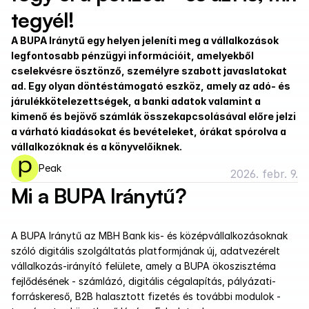
tegyél!
A BUPA Iránytű egy helyen jeleníti meg a vállalkozások 
legfontosabb pénzügyi információit, amelyekből 
cselekvésre ösztönző, személyre szabott javaslatokat 
ad. Egy olyan döntéstámogató eszköz, amely az adó- és 
járulékkötelezettségek, a banki adatok valamint a 
kimenő és bejövő számlák összekapcsolásával előre jelzi 
a várható kiadásokat és bevételeket, órákat spórolva a 
vállalkozóknak és a könyvelőiknek.
Peak
2026. febr. 9.
Mi a BUPA Iránytű?
A BUPA Iránytű az MBH Bank kis- és középvállalkozásoknak 
szóló digitális szolgáltatás platformjának új, adatvezérelt 
vállalkozás-irányító felülete, amely a BUPA ökoszisztéma 
fejlődésének - számlázó, digitális cégalapítás, pályázati-
forráskereső, B2B halasztott fizetés és további modulok - 