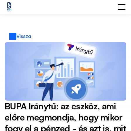
Vissza
BUPA Iránytű: az eszköz, ami 
előre megmondja, hogy mikor 
fogy el a pénzed - és azt is, mit 