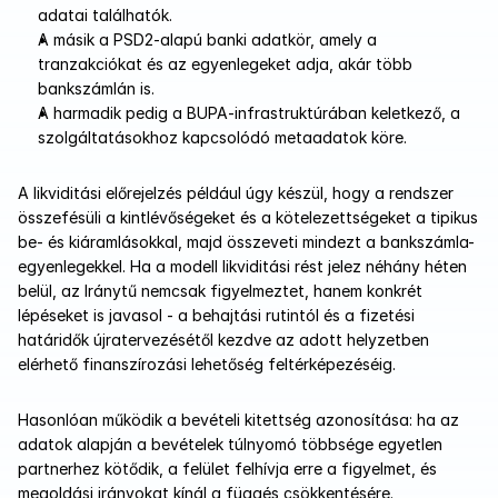
adatai találhatók. 
A másik a PSD2-alapú banki adatkör, amely a 
tranzakciókat és az egyenlegeket adja, akár több 
bankszámlán is. 
A harmadik pedig a BUPA-infrastruktúrában keletkező, a 
szolgáltatásokhoz kapcsolódó metaadatok köre.
A likviditási előrejelzés például úgy készül, hogy a rendszer 
összefésüli a kintlévőségeket és a kötelezettségeket a tipikus 
be- és kiáramlásokkal, majd összeveti mindezt a bankszámla-
egyenlegekkel. Ha a modell likviditási rést jelez néhány héten 
belül, az Iránytű nemcsak figyelmeztet, hanem konkrét 
lépéseket is javasol - a behajtási rutintól és a fizetési 
határidők újratervezésétől kezdve az adott helyzetben 
elérhető finanszírozási lehetőség feltérképezéséig.
Hasonlóan működik a bevételi kitettség azonosítása: ha az 
adatok alapján a bevételek túlnyomó többsége egyetlen 
partnerhez kötődik, a felület felhívja erre a figyelmet, és 
megoldási irányokat kínál a függés csökkentésére.