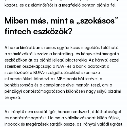
között, és az előminősítőt is a megfelelő ponton ajánlja fel.
Miben más, mint a „szokásos” 
fintech eszközök?
A hazai kínálatban számos egyfunkciós megoldás található: 
a számlázóktól kezdve a kontrolling- és könyveléstámogató 
eszközökön át az ajánló jellegű piacterekig. Az Iránytű ezzel 
szemben összekapcsolja a NAV- és a banki adatokat a 
számlázóból a BUPA-szolgáltatásokból származó 
információkkal. Mindezt az MBH banki hátterével, a 
bankbiztonság és a compliance elvei mentén teszi, ami a 
pénzügyi döntéstámogatásban különösen nagy súlyú bizalmi 
tényező.
Az Iránytű nem csodát ígér, hanem rendszert, átláthatóságot 
és döntéstámogatást. Ha ma a vállalkozásodat külön fájlok, 
inboxok és megérzések tartják össze, az Iránytű valódi ugrást 