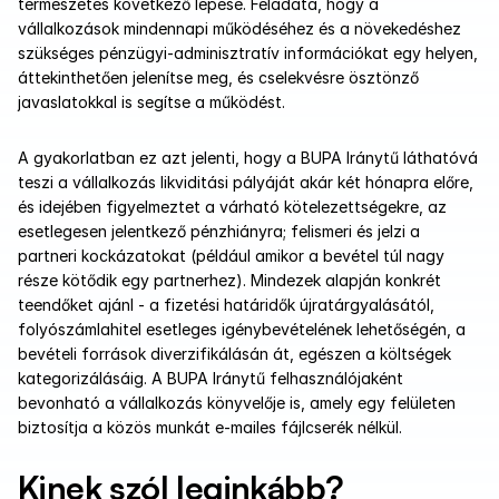
természetes következő lépése. Feladata, hogy a 
vállalkozások mindennapi működéséhez és a növekedéshez 
szükséges pénzügyi-adminisztratív információkat egy helyen, 
áttekinthetően jelenítse meg, és cselekvésre ösztönző 
javaslatokkal is segítse a működést.
A gyakorlatban ez azt jelenti, hogy a BUPA Iránytű láthatóvá 
teszi a vállalkozás likviditási pályáját akár két hónapra előre, 
és idejében figyelmeztet a várható kötelezettségekre, az 
esetlegesen jelentkező pénzhiányra; felismeri és jelzi a 
partneri kockázatokat (például amikor a bevétel túl nagy 
része kötődik egy partnerhez). Mindezek alapján konkrét 
teendőket ajánl - a fizetési határidők újratárgyalásától, 
folyószámlahitel esetleges igénybevételének lehetőségén, a 
bevételi források diverzifikálásán át, egészen a költségek 
kategorizálásáig. A BUPA Iránytű felhasználójaként 
bevonható a vállalkozás könyvelője is, amely egy felületen 
biztosítja a közös munkát e-mailes fájlcserék nélkül.
Kinek szól leginkább?