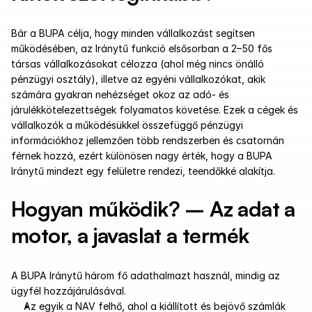
Bár a BUPA célja, hogy minden vállalkozást segítsen 
működésében, az Iránytű funkció elsősorban a 2–50 fős 
társas vállalkozásokat célozza (ahol még nincs önálló 
pénzügyi osztály), illetve az egyéni vállalkozókat, akik 
számára gyakran nehézséget okoz az adó- és 
járulékkötelezettségek folyamatos követése. Ezek a cégek és 
vállalkozók a működésükkel összefüggő pénzügyi 
információkhoz jellemzően több rendszerben és csatornán 
férnek hozzá, ezért különösen nagy érték, hogy a BUPA 
Iránytű mindezt egy felületre rendezi, teendőkké alakítja.
Hogyan működik? – Az adat a 
motor, a javaslat a termék
A BUPA Iránytű három fő adathalmazt használ, mindig az 
ügyfél hozzájárulásával. 
Az egyik a NAV felhő, ahol a kiállított és bejövő számlák 