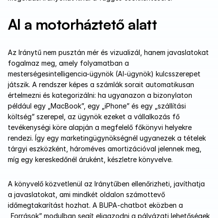
AI a motorháztető alatt
Az Iránytű nem pusztán mér és vizualizál, hanem javaslatokat 
fogalmaz meg, amely folyamatban a 
mesterségesintelligencia-ügynök (AI-ügynök) kulcsszerepet 
játszik. A rendszer képes a számlák sorait automatikusan 
értelmezni és kategorizálni: ha ugyanazon a bizonylaton 
például egy „MacBook”, egy „iPhone” és egy „szállítási 
költség” szerepel, az ügynök ezeket a vállalkozás fő 
tevékenységi köre alapján a megfelelő főkönyvi helyekre 
rendezi. Így egy marketingügynökségnél ugyanezek a tételek 
tárgyi eszközként, hároméves amortizációval jelennek meg, 
míg egy kereskedőnél áruként, készletre könyvelve. 
A könyvelő közvetlenül az Iránytűben ellenőrizheti, javíthatja 
a javaslatokat, ami mindkét oldalon számottevő 
időmegtakarítást hozhat. A BUPA-chatbot eközben a 
„Források” modulban segít eligazodni a pályázati lehetőségek 