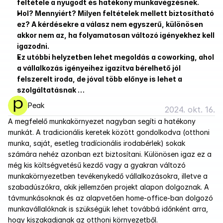
feltétele a nyugodt és hatékony munkavégzésnek. 
Hol? Mennyiért? Milyen feltételek mellett biztosítható 
ez? A kérdésekre a válasz nem egyszerű, különösen 
akkor nem az, ha folyamatosan változó igényekhez kell 
igazodni. 
Ez utóbbi helyzetben lehet megoldás a coworking, ahol 
a vállalkozás igényeihez igazítva bérelhető jól 
felszerelt iroda, de jóval több előnye is lehet a 
szolgáltatásnak …
Peak
2024. okt. 16.
A megfelelő munkakörnyezet nagyban segíti a hatékony 
munkát. A tradicionális keretek között gondolkodva (otthoni 
munka, saját, esetleg tradícionális irodabérlek) sokak 
számára nehéz azonban ezt biztosítani. Különösen igaz ez a 
még kis költségvetésű kezdő vagy a gyakran változó 
munkakörnyezetben tevékenykedő vállalkozásokra, illetve a 
szabadúszókra, akik jellemzően projekt alapon dolgoznak. A 
távmunkásoknak és az alapvetően home-office-ban dolgozó 
munkavállalóknak is szükségük lehet továbbá időnként arra, 
hogy kiszakadjanak az otthoni környezetből. 