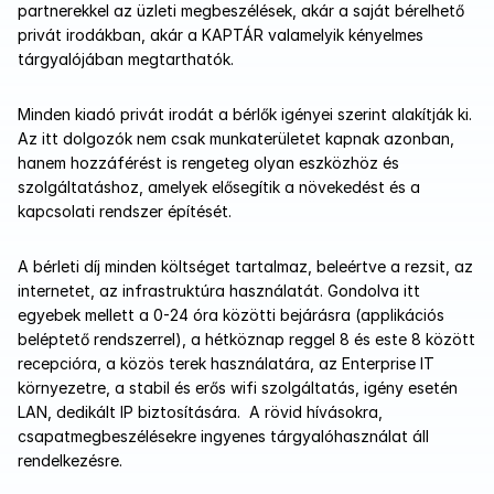
partnerekkel az üzleti megbeszélések, akár a saját bérelhető 
privát irodákban, akár a KAPTÁR valamelyik kényelmes 
tárgyalójában megtarthatók. 
Minden kiadó privát irodát a bérlők igényei szerint alakítják ki. 
Az itt dolgozók nem csak munkaterületet kapnak azonban, 
hanem hozzáférést is rengeteg olyan eszközhöz és 
szolgáltatáshoz, amelyek elősegítik a növekedést és a 
kapcsolati rendszer építését.
A bérleti díj minden költséget tartalmaz, beleértve a rezsit, az 
internetet, az infrastruktúra használatát. Gondolva itt 
egyebek mellett a 0-24 óra közötti bejárásra (applikációs 
beléptető rendszerrel), a hétköznap reggel 8 és este 8 között 
recepcióra, a közös terek használatára, az Enterprise IT 
környezetre, a stabil és erős wifi szolgáltatás, igény esetén 
LAN, dedikált IP biztosítására.  A rövid hívásokra, 
csapatmegbeszélésekre ingyenes tárgyalóhasználat áll 
rendelkezésre.