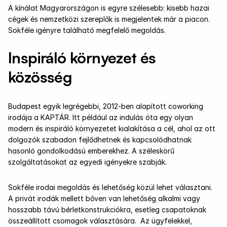
A kínálat Magyarországon is egyre szélesebb: kisebb hazai 
cégek és nemzetközi szereplők is megjelentek már a piacon. 
Sokféle igényre található megfelelő megoldás. 
Inspiráló környezet és 
közösség
Budapest egyik legrégebbi, 2012-ben alapított coworking 
irodája a KAPTÁR. Itt például az indulás óta egy olyan 
modern és inspiráló környezetet kialakítása a cél, ahol az ott 
dolgozók szabadon fejlődhetnek és kapcsolódhatnak 
hasonló gondolkodású emberekhez. A széleskörű 
szolgáltatásokat az egyedi igényekre szabják. 
Sokféle irodai megoldás és lehetőség közül lehet választani. 
A privát irodák mellett bőven van lehetőség alkalmi vagy 
hosszabb távú bérletkonstrukciókra, esetleg csapatoknak 
összeállított csomagok választására.  Az ügyfelekkel, 