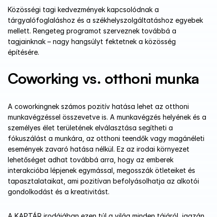
Közösségi tagi kedvezmények kapcsolódnak a 
tárgyalófoglaláshoz és a székhelyszolgáltatáshoz egyebek 
mellett. Rengeteg programot szerveznek továbbá a 
tagjainknak – nagy hangsúlyt fektetnek a közösség 
építésére. 
Coworking vs. otthoni munka
A coworkingnek számos pozitív hatása lehet az otthoni 
munkavégzéssel összevetve is. A munkavégzés helyének és a 
személyes élet területének elválasztása segítheti a 
fókuszálást a munkára, az otthoni teendők vagy magánéleti 
események zavaró hatása nélkül. Ez az irodai környezet 
lehetőséget adhat továbbá arra, hogy az emberek 
interakcióba lépjenek egymással, megosszák ötleteiket és 
tapasztalataikat, ami pozitívan befolyásolhatja az alkotói 
gondolkodást és a kreativitást.
A KAPTÁR irodájában ezen túl a világ minden tájáról, igazán 