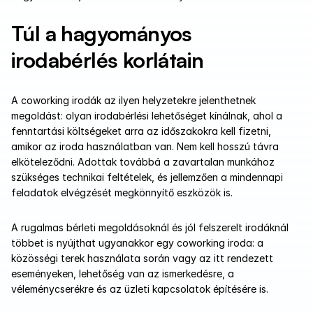
Túl a hagyományos 
irodabérlés korlátain
A coworking irodák az ilyen helyzetekre jelenthetnek 
megoldást: olyan irodabérlési lehetőséget kínálnak, ahol a 
fenntartási költségeket arra az időszakokra kell fizetni, 
amikor az iroda használatban van. Nem kell hosszú távra 
elköteleződni. Adottak továbbá a zavartalan munkához 
szükséges technikai feltételek, és jellemzően a mindennapi 
feladatok elvégzését megkönnyítő eszközök is.
A rugalmas bérleti megoldásoknál és jól felszerelt irodáknál 
többet is nyújthat ugyanakkor egy coworking iroda: a 
közösségi terek használata során vagy az itt rendezett 
eseményeken, lehetőség van az ismerkedésre, a 
véleménycserékre és az üzleti kapcsolatok építésére is.