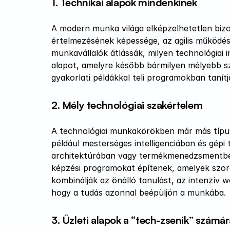
1. Technikai alapok mindenkinek
A modern munka világa elképzelhetetlen bizony
értelmezésének képessége, az agilis működés 
munkavállalók átlássák, milyen technológiai i
alapot, amelyre később bármilyen mélyebb sz
gyakorlati példákkal teli programokban tanít
2. Mély technológiai szakértelem
A technológiai munkakörökben már más típusú
például mesterséges intelligenciában és gépi
architektúrában vagy termékmenedzsmentben.
képzési programokat építenek, amelyek szoro
kombinálják az önálló tanulást, az intenzív w
hogy a tudás azonnal beépüljön a munkába.
3. Üzleti alapok a “tech-zsenik” számá