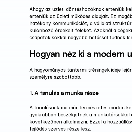
Ahogy az üzleti döntéshozóknak érteniük kell
érteniük az üzleti működés alapjait. Ez magáb
hatékony kommunikációt, a vállalati struktú
különböző érdekelt feleket. Azoknál a cégekn
csapatok sokkal nagyobb hatással tudnak lenn
Hogyan néz ki a modern u
A hagyományos tantermi tréningek ideje lejár
személyre szabottabb.
1. A tanulás a munka része
A tanulásnak ma már természetes módon kell
gyakrabban beszélgetnek a munkatársakkal ar
következőben alkalmazni. Ezzel a hozzáállás
fejlődés szerves része lesz.