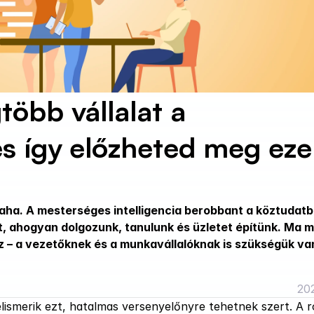
több vállalat a 
és így előzheted meg eze
laha. A mesterséges intelligencia berobbant a köztudatba
t, ahogyan dolgozunk, tanulunk és üzletet építünk. Ma m
z – a vezetőknek és a munkavállalóknak is szükségük van
202
elismerik ezt, hatalmas versenyelőnyre tehetnek szert. A ro