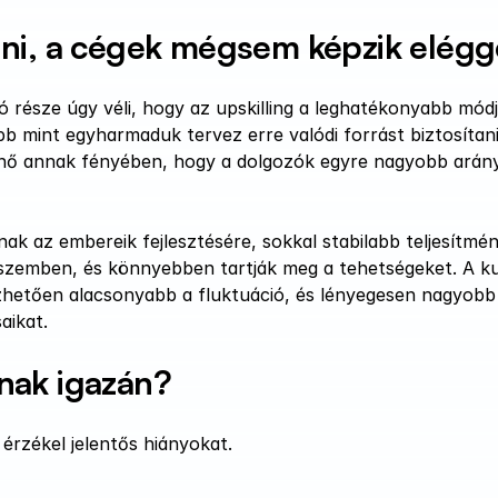
dni, a cégek mégsem képzik elégg
 része úgy véli, hogy az upskilling a leghatékonyabb módja
 mint egyharmaduk tervez erre valódi forrást biztosítani 
ő annak fényében, hogy a dolgozók egyre nagyobb arány
nak az embereik fejlesztésére, sokkal stabilabb teljesítmén
l szemben, és könnyebben tartják meg a tehetségeket. A ku
ezhetően alacsonyabb a fluktuáció, és lényegesen nagyobb 
aikat.
nak igazán?
érzékel jelentős hiányokat.