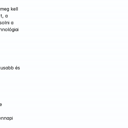
eg kell 
, a 
lni a 
nológiai 
usabb és 
 
nnapi 