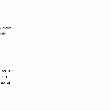
 akár 
ebb 
ezetek 
r a 
az új 