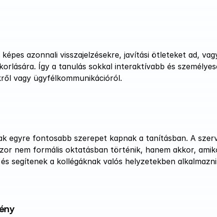
képes azonnali visszajelzésekre, javítási ötleteket ad, vagy
orlására. Így a tanulás sokkal interaktívabb és személyes
kről vagy ügyfélkommunikációról.
ak egyre fontosabb szerepet kapnak a tanításban. A szerv
szor nem formális oktatásban történik, hanem akkor, amiko
 és segítenek a kollégáknak valós helyzetekben alkalmazni 
mény