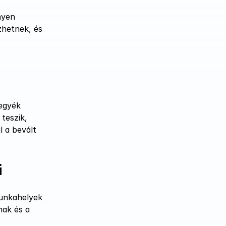
yen 
hetnek, és 
egyék 
eszik, 
a bevált 
i
unkahelyek 
ak és a 