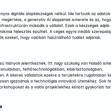
os digitális alapkészségek nélkül. Ide tartozik az adatok 
megértése, a generatív AI alapjainak ismerete és az, hogy 
nfrastruktúrán működik a vállalat. Ezek a készségek adják 
akmai fejlesztés épülhet. A cégek egyre inkább szerepalap
ják ezeket, hogy valóban használható tudást adjanak.
 hiányok jelentkeznek. Itt nagy szükség van haladó ismer
 tanulásban, felhőtechnológiákban, kiberbiztonságban, 
 A sikeres vállalatok ezekre a területekre rugalmasan ke
san igazodnak a technológiai innováció üteméhez. Sok he
orkshopokat és a valós projektekhez kötött gyakorlati tanu
ra