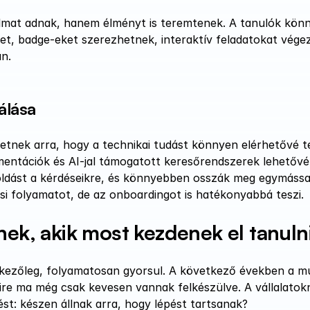
mat adnak, hanem élményt is teremtenek. A tanulók könn
ket, badge-eket szerezhetnek, interaktív feladatokat végez
án.
álása
tnek arra, hogy a technikai tudást könnyen elérhetővé t
entációk és AI-jal támogatott keresőrendszerek lehetővé t
ldást a kérdéseikre, és könnyebben osszák meg egymással 
si folyamatot, de az onboardingot is hatékonyabbá teszi.
nek, akik most kezdenek el tanuln
lenkezőleg, folyamatosan gyorsul. A következő években a m
ire ma még csak kevesen vannak felkészülve. A vállalatokn
ést: készen állnak arra, hogy lépést tartsanak?