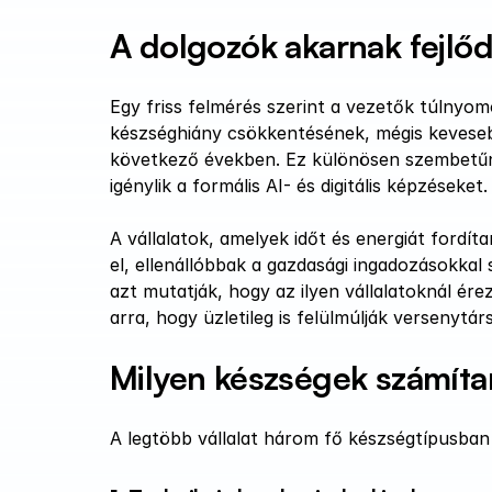
A dolgozók akarnak fejlő
Egy friss felmérés szerint a vezetők túlnyomó
készséghiány csökkentésének, mégis kevesebb
következő években. Ez különösen szembetűn
igénylik a formális AI- és digitális képzéseket.
A vállalatok, amelyek időt és energiát fordíta
el, ellenállóbbak a gazdasági ingadozásokka
azt mutatják, hogy az ilyen vállalatoknál ér
arra, hogy üzletileg is felülmúlják versenytárs
Milyen készségek számíta
A legtöbb vállalat három fő készségtípusban 