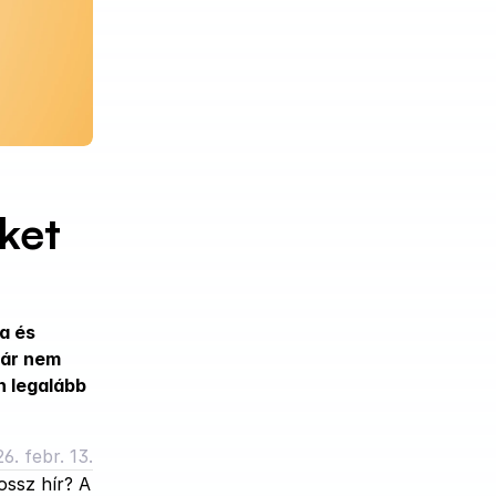
ket 
 és 
ár nem 
 legalább 
6. febr. 13.
ssz hír? A 