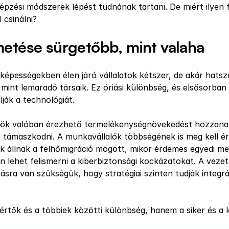
pzési módszerek lépést tudnának tartani. De miért ilyen f
 csinálni?
metése sürgetőbb, mint valaha
AI-képességekben élen járó vállalatok kétszer, de akár hatszo
int lemaradó társaik. Ez óriási különbség, és elsősorban 
ják a technológiát.
özök valóban érezhető termelékenységnövekedést hozzana
 támaszkodni. A munkavállalók többségének is meg kell ért
 állnak a felhőmigráció mögött, mikor érdemes egyedi meg
n lehet felismerni a kiberbiztonsági kockázatokat. A vezet
ásra van szükségük, hogy stratégiai szinten tudják integrál
értők és a többiek közötti különbség, hanem a siker és a 