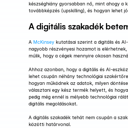
készséghiány gyorsabban nő, mint ahogy a ké
továbbképzés (upskilling), és hogyan lehet jól
A digitális szakadék bete
A 
McKinsey
 kutatásai szerint a digitális és 
nagyobb részvényesi hozamot is elérhetnek, m
múlik, hogy a cégek mennyire okosan használ
Ahhoz azonban, hogy a digitális és AI-eszk
lehet csupán néhány technológiai szakértőre
hogyan működnek az adatok, milyen döntések
választani egy kész termék helyett, és hogya
pedig még ennél is mélyebb technológiai rálát
digitális megoldásokat.
A digitális szakadék tehát nem csupán a szak
közötti határvonal.