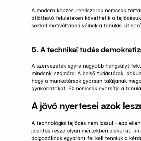
A modern képzési rendszerek nemcsak tartal
átlátható felületeken követhetik a fejlődésü
sokkal motiváltabbá válnak a tanulási út sor
5. A technikai tudás demokratiz
A szervezetek egyre nagyobb hangsúlyt fekte
mindenki számára. A belső tudástárak, dokum
hogy a munkatársak gyorsan találjanak mego
gyakorlatokat. Ez nemcsak gyorsítja a tanulá
A jövő nyertesei azok lesz
A technológiai fejlődés nem lassul - épp el
jelentős része olyan mértékben alakul át, am
dolgozóknak egyaránt fel kell tenniük a kérd