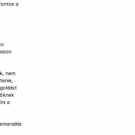
ontos a 
r 
azon 
k, nem 
enie, 
oldást 
őknek 
ni a 
lemaradás 