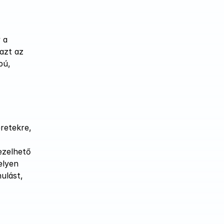
a 
azt az 
ú, 
etekre, 
zelhető 
lyen 
lást, 