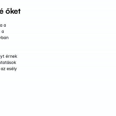
é őket
 a 
a 
ban 
yt érnek 
tatások 
az esély 