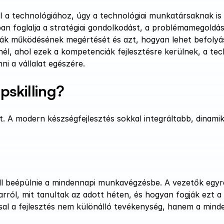
 a technológiához, úgy a technológiai munkatársaknak is m
an foglalja a stratégiai gondolkodást, a problémamegoldást
rák működésének megértését és azt, hogyan lehet befolyáso
él, ahol ezek a kompetenciák fejlesztésre kerülnek, a tech
i a vállalat egészére.
pskilling?
t. A modern készségfejlesztés sokkal integráltabb, dinamik
 beépülnie a mindennapi munkavégzésbe. A vezetők egyre
ról, mit tanultak az adott héten, és hogyan fogják ezt a 
sal a fejlesztés nem különálló tevékenység, hanem a minde