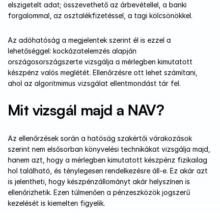
elszigetelt adat; összevethető az árbevétellel, a banki 
forgalommal, az osztalékfizetéssel, a tagi kölcsönökkel. 
Az adóhatóság a megjelentek szerint él is ezzel a 
lehetőséggel: kockázatelemzés alapján 
országosországszerte vizsgálja a mérlegben kimutatott 
készpénz valós meglétét. Ellenőrzésre ott lehet számítani, 
ahol az algoritmimus vizsgálat ellentmondást tár fel.
Mit vizsgál majd a NAV?
Az ellenőrzések során a hatóság szakértői várakozások 
szerint nem elsősorban könyvelési technikákat vizsgálja majd, 
hanem azt, hogy a mérlegben kimutatott készpénz fizikailag 
hol található, és ténylegesen rendelkezésre áll-e. Ez akár azt 
is jelentheti, hogy készpénzállományt akár helyszínen is 
ellenőrizhetik. Ezen túlmenően a pénzeszközök jogszerű 
kezelését is kiemelten figyelik.