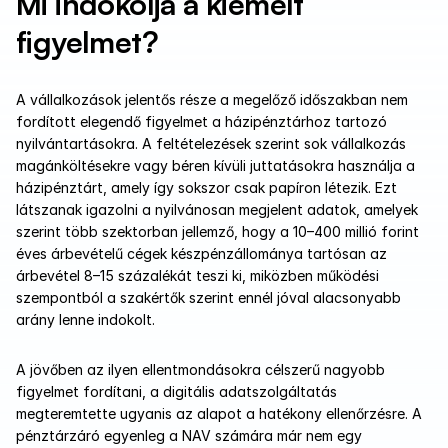
Mi indokolja a kiemelt 
figyelmet?
A vállalkozások jelentős része a megelőző időszakban nem 
fordított elegendő figyelmet a házipénztárhoz tartozó 
nyilvántartásokra. A feltételezések szerint sok vállalkozás 
magánköltésekre vagy béren kívüli juttatásokra használja a 
házipénztárt, amely így sokszor csak papíron létezik. Ezt 
látszanak igazolni a nyilvánosan megjelent adatok, amelyek 
szerint több szektorban jellemző, hogy a 10–400 millió forint 
éves árbevételű cégek készpénzállománya tartósan az 
árbevétel 8–15 százalékát teszi ki, miközben működési 
szempontból a szakértők szerint ennél jóval alacsonyabb 
arány lenne indokolt. 
A jövőben az ilyen ellentmondásokra célszerű nagyobb 
figyelmet fordítani, a digitális adatszolgáltatás 
megteremtette ugyanis az alapot a hatékony ellenőrzésre. A 
pénztárzáró egyenleg a NAV számára már nem egy 