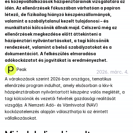
és középvállalkozások házipénztárainak vizsgálatára az 
idén. Az ellenőrzések fókuszában várhatóan a papíron 
létező, de fizikailag hiányzó készpénzállományok, 
valamint a szabálytalanul kezelt tulajdonosi – és 
munkáltatói kölcsönök állnak majd. Célszerű még az 
ellenőrzések megkezdése előtt áttekinteni a 
házipénztári nyilvántartásokat, a tagi kölcsönök 
rendezését, valamint a belső szabályzatokat és a 
dokumentációt. A felkészülés elmaradása 
adókockázatot és jogvitákat is eredményezhet.
Peak
2026. márc. 4.
A várakozások szerint 2026-ban országos, tematikus 
ellenőrzési program indulhat, amely elsősorban a kkv-k 
házipénztáraiban nyilvántartott készpénz valós meglétét, a 
tagi kölcsönök és vezetői felvétek gazdasági realitását 
vizsgálja. A Nemzeti Adó- és Vámhivatal (NAV) 
kockázatelemzés alapján választhatja ki az érintett 
vállalkozásokat.