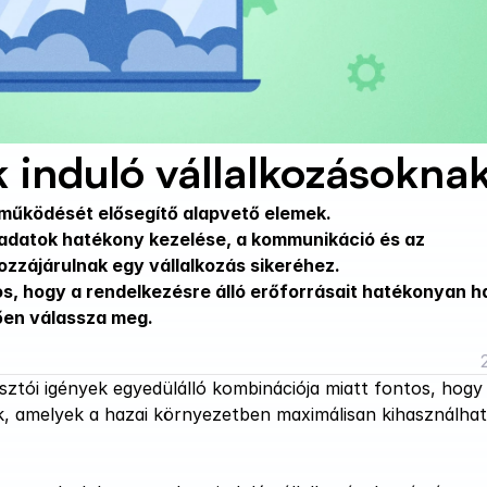
 induló vállalkozásokna
at működését elősegítő alapvető elemek.
 adatok hatékony kezelése, a kommunikáció és az 
ozzájárulnak egy vállalkozás sikeréhez.
s, hogy a rendelkezésre álló erőforrásait hatékonyan ha
lően válassza meg.
sztói igények egyedülálló kombinációja miatt fontos, hogy 
k, amelyek a hazai környezetben maximálisan kihasználhat