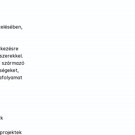
elésében, 
kezésre 
szerekkel.
l származó 
ségeket, 
afolyamat 
k 
rojektek 