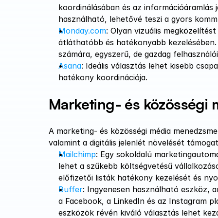
koordinálásában és az információáramlás ja
használható, lehetővé teszi a gyors kommu
Monday.com
: Olyan vizuális megközelítés
átláthatóbb és hatékonyabb kezelésében. A
számára, egyszerű, de gazdag felhasználói fe
Asana
: Ideális választás lehet kisebb csa
hatékony koordinációja​​.
Marketing- és közösségi
A marketing- és közösségi média menedzsmen
valamint a digitális jelenlét növelését támoga
Mailchimp
: Egy sokoldalú marketingautoma
lehet a szűkebb költségvetésű vállalkozás
előfizetői listák hatékony kezelését és n
Buffer
: Ingyenesen használható eszköz, am
a Facebook, a LinkedIn és az Instagram pla
eszközök révén kiváló választás lehet kezd