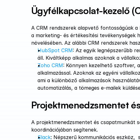
Ügyfélkapcsolat-kezelő (
A CRM rendszerek alapvető fontosságúak a k
a marketing- és értékesítési tevékenységek 
növelésében. Az alábbi CRM rendszerek hasz
HubSpot CRM
: Az egyik legnépszerűbb re
áll. Kiváltképp alkalmas azoknak a válla
Zoho CRM
: Könnyen kezelhető szoftver, a
alkalmazással. Azoknak az egyéni vállalkoz
ami a különböző alkalmazások használatáva
automatizálás, a tömeges e-mailek küldése 
Projektmenedzsmentet és
A projektmenedzsmentet és csapatmunkát se
koordinációjában segítenek.  
Slack
: Népszerű kommunikációs eszköz,  