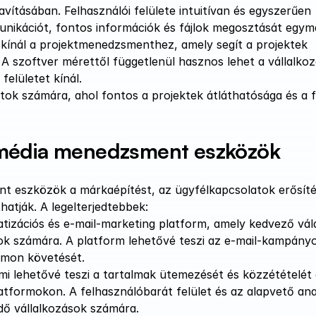
vításában. Felhasználói felülete intuitívan és egyszerűen 
nikációt, fontos információk és fájlok megosztását egymá
t kínál a projektmenedzsmenthez, amely segít a projektek 
 szoftver mérettől függetlenül hasznos lehet a vállalkoz
lületet kínál​​.
patok számára, ahol fontos a projektek átláthatósága és a f
 média menedzsment eszközök 
t eszközök a márkaépítést, az ügyfélkapcsolatok erősítés
thatják. A legelterjedtebbek:
tizációs és e-mail-marketing platform, amely kedvező vála
ok számára. A platform lehetővé teszi az e-mail-kampányo
yomon követését.
i lehetővé teszi a tartalmak ütemezését és közzétételét a
tformokon. A felhasználóbarát felület és az alapvető anali
ő vállalkozások számára​​.