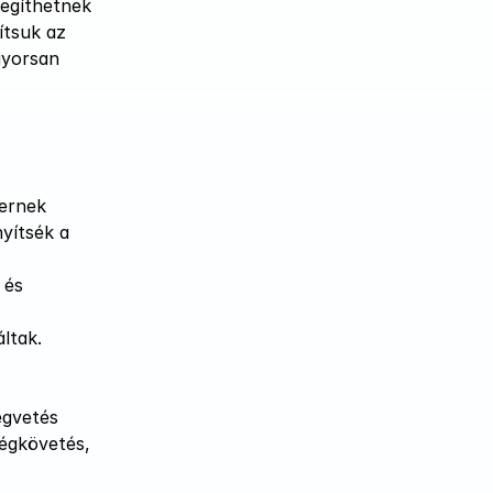
egíthetnek 
tsuk az 
yorsan 
ernek 
ítsék a 
és 
tak. 
gvetés 
égkövetés, 