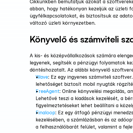
Cikkünkben bemutatjuk azokat a szoftvereket
abban, hogy hatékonyan kezeljük az üzleti fol
ügyfélkapcsolatokat, és biztosítsuk az adato
változó üzleti környezetben.
Könyvelő és számviteli szo
A kis- és középvállalkozások számára elenge
legyenek, segítsék a pénzügyi folyamatok k
döntéshozatalt. Az alábbi könyvelő szoftverek
Wave
: Ez egy ingyenes számviteli szoftver
lehetőséget biztosít mobil nyugták rögzítésér
FreeAgent
: Online könyvelési megoldás, am
Lehetővé teszi a kiadások kezelését, a bér
figyelmeztetéseket lehet beállítani a közel
Finaloop
: Ez egy átfogó pénzügyi menedzs
kezelésében, a számlázásban és az adóopti
a felhasználóbarát felület, valamint a fejlett