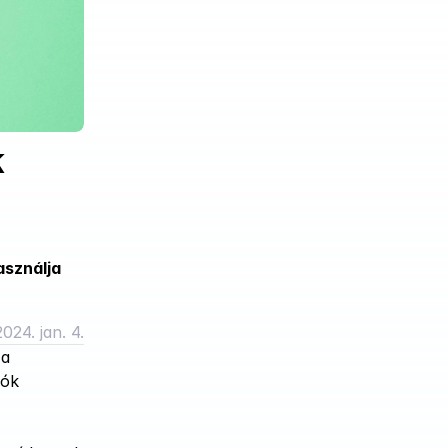
k
sználja 
2024. jan. 4.
a 
ók 