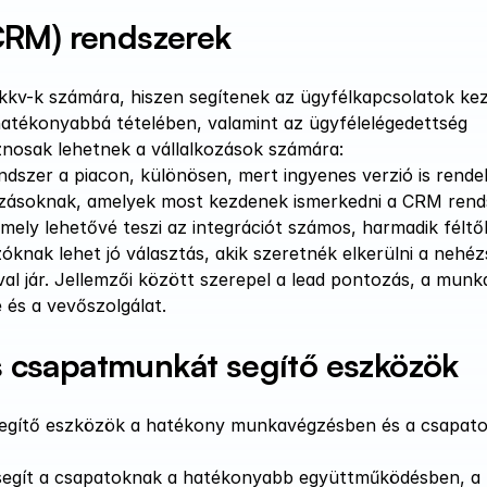
CRM) rendszerek 
kv-k számára, hiszen segítenek az ügyfélkapcsolatok kez
hatékonyabbá tételében, valamint az ügyfélelégedettség 
nosak lehetnek a vállalkozások számára:
ndszer a piacon, különösen, mert ingyenes verzió is rendel
lkozásoknak, amelyek most kezdenek ismerkedni a CRM rend
mely lehetővé teszi az integrációt számos, harmadik féltő
óknak lehet jó választás, akik szeretnék elkerülni a nehéz
l jár. Jellemzői között szerepel a lead pontozás, a munk
és a vevőszolgálat​​.
 csapatmunkát segítő eszközök 
gítő eszközök a hatékony munkavégzésben és a csapato
segít a csapatoknak a hatékonyabb együttműködésben, a p