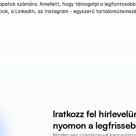
apatok számára. Amellett, hogy támogatja a legfontosabb 
book, a LinkedIn, az Instagram - egyszerű tartalomütemezé
Iratkozz fel hírlevelü
nyomon a legfrissebb
Minden ami számlázással kapcsolatos