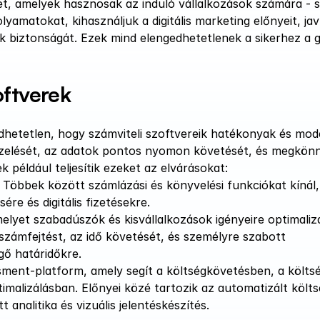
, amelyek hasznosak az induló vállalkozások számára - s
yamatokat, kihasználjuk a digitális marketing előnyeit, javí
k biztonságát. Ezek mind elengedhetetlenek a sikerhez a g
ftverek 
dhetetlen, hogy számviteli szoftvereik hatékonyak és mod
ezelését, az adatok pontos nyomon követését, és megkönny
 például teljesítik ezeket az elvárásokat:
. Többek között számlázási és könyvelési funkciókat kínál, 
e és digitális fizetésekre​​.
elyet szabadúszók és kisvállalkozások igényeire optimalizál
számfejtést, az idő követését, és személyre szabott 
gő határidőkre.
ment-platform, amely segít a költségkövetésben, a költsé
malizálásban. Előnyei közé tartozik az automatizált költs
 analitika és vizuális jelentéskészítés​​.