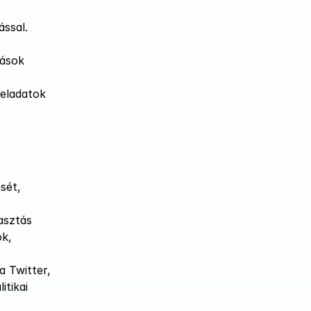
ssal.
ások 
eladatok 
ét, 
sztás 
k, 
 Twitter, 
tikai 