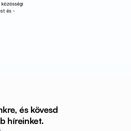
közösségi 
st és -
nkre, és kövesd 
 híreinket.
.