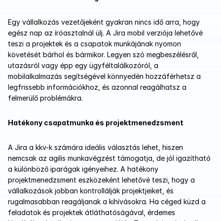
Egy vállalkozás vezetőjeként gyakran nincs idő arra, hogy 
egész nap az íróasztalnál ülj. A Jira mobil verziója lehetővé 
teszi a projektek és a csapatok munkájának nyomon 
követését bárhol és bármikor. Legyen szó megbeszélésről, 
utazásról vagy épp egy ügyféltalálkozóról, a 
mobilalkalmazás segítségével könnyedén hozzáférhetsz a 
legfrissebb információkhoz, és azonnal reagálhatsz a 
felmerülő problémákra.
Hatékony csapatmunka és projektmenedzsment
A Jira a kkv-k számára ideális választás lehet, hiszen 
nemcsak az agilis munkavégzést támogatja, de jól igazítható 
a különböző iparágak igényeihez. A hatékony 
projektmenedzsment eszközeként lehetővé teszi, hogy a 
vállalkozások jobban kontrollálják projektjeiket, és 
rugalmasabban reagáljanak a kihívásokra. Ha céged küzd a 
feladatok és projektek átláthatóságával, érdemes 