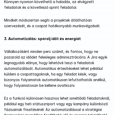
Könnyen nyomon követhető a haladás, az elvégzett 
feladatok és a következő sprint feladatai.
Mindkét módszertan segíti a projektek átláthatóan 
szervezését, és a csapat hatékonyabb munkavégzését.
3. Automatizálás: spórolj időt és energiát
Vállalkozóként minden perc számít, és fontos, hogy ne 
pazarold az idődet felesleges adminisztrációra. A Jira egyik 
legnagyobb előnye, hogy lehetővé teszi a feladatok 
automatizálását. Automatikus értesítéseket lehet például 
küldeni a csapattagoknak, ha egy feladat késik, vagy 
bizonyos folyamatok automatikusan lefuttathatók anélkül, 
hogy folyamatosan be kellene avatkozni.
Ez a funkció különösen hasznos lehet ismétlődő feladatoknál, 
például egy heti státuszriport vagy egy kampány különböző 
fázisainak frissítésénél. Az automatizálással a stratégiai 