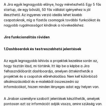
A Jira egyik legnagyobb előnye, hogy méretezhető. Egy 5 fős 
startup, de egy bővülő, 50 fős vállalat igényeihez is jól 
illeszthető. Az ingyenes verzió ideális lehet kisebb 
csapatoknak, míg a fizetős csomagok további funkciókat és 
nagyobb rugalmasságot kínálnak a növekedéshez.
Jira funkcionalitás röviden
1.Dashboardok és testreszabható jelentések
Az egyik legnagyobb kihívás a projektek kezelése során az, 
hogy tisztán lásd, mi történik. Itt lép be a képbe a Jira 
felhasználóbarát dashboardja, amelyen áttekinthetők a 
projektek és a csapatok előrehaladása. Nem kell különböző 
alkalmazásokból és e-mailekből összeszedni az 
információkat, hiszen minden lényeges adat egy helyen van.
A Jiraban személyre szabott jelentések készíthetők, amelyek 
pontosan azt az információt adják vissza, amire szükség van. 