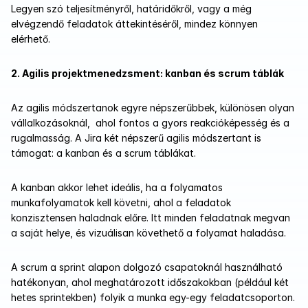
Legyen szó teljesítményről, határidőkről, vagy a még 
elvégzendő feladatok áttekintéséről, mindez könnyen 
elérhető. 
2. Agilis projektmenedzsment: kanban és scrum táblák
Az agilis módszertanok egyre népszerűbbek, különösen olyan 
vállalkozásoknál,  ahol fontos a gyors reakcióképesség és a 
rugalmasság. A Jira két népszerű agilis módszertant is 
támogat: a kanban és a scrum táblákat.
A kanban akkor lehet ideális, ha a folyamatos 
munkafolyamatok kell követni, ahol a feladatok 
konzisztensen haladnak előre. Itt minden feladatnak megvan 
a saját helye, és vizuálisan követhető a folyamat haladása.
A scrum a sprint alapon dolgozó csapatoknál használható 
hatékonyan, ahol meghatározott időszakokban (például két 
hetes sprintekben) folyik a munka egy-egy feladatcsoporton. 