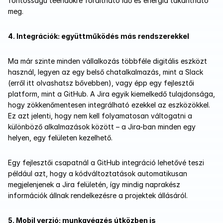
fontosságú teendőkre fordítható idő és energia takarítható 
meg.
4. Integrációk: együttműködés más rendszerekkel
Ma már szinte minden vállalkozás többféle digitális eszközt 
használ, legyen az egy belső chatalkalmazás, mint a Slack 
(erről itt olvashatsz bővebben), vagy épp egy fejlesztői 
platform, mint a GitHub. A Jira egyik kiemelkedő tulajdonsága, 
hogy zökkenőmentesen integrálható ezekkel az eszközökkel. 
Ez azt jelenti, hogy nem kell folyamatosan váltogatni a 
különböző alkalmazások között – a Jira-ban minden egy 
helyen, egy felületen kezelhető.
Egy fejlesztői csapatnál a GitHub integráció lehetővé teszi 
például azt, hogy a kódváltoztatások automatikusan 
megjelenjenek a Jira felületén, így mindig naprakész 
információk állnak rendelkezésre a projektek állásáról.
5. Mobil verzió: munkavégzés útközben is