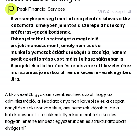
Peak Financial Services
2024. szept. 4.
A versenyképesség fenntartása jelentős kihívás a kkv-
k számára, amelyben jelentős a szerepe a hatékony 
erőforrás-gazdálkodásnak. 
Ebben jelenthet segítséget a megfelelő 
projektmenedzsment, amely nem csak a 
munkafolyamatok átláthatóságát biztosítja, hanem 
segít az erőforrások optimális felhasználásában is.
A projektek átláthatóan és rendszerezett kezeléséhez 
már számos jó eszköz áll rendelkezésre - ezek egyike a 
Jira.
A kkv vezetők gyakran szembesülnek azzal, hogy az 
adminisztráció, a feladatok nyomon követése és a csapat 
irányítása sokszor kaotikus, ami nemcsak időrabló, de a 
hatékonyságot is csökkenti. Ilyenkor merül fel a kérdés: 
hogyan lehetne mindezt egyszerűbben és strukturáltabban 
elvégezni?