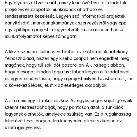
Egy olyan szoftver tehát, amely lehetővé teszi a feladatok, 
projektek és csapatok munkájának átlátható és 
rendszerezett kezelését. Legyen szó informatikai projektek 
irányításáról, marketingkampányok szervezéséről vagy épp 
egy építőipari projekt felügyeletéről - a Jira minden típusú 
munkafolyamatot képes támogatni.
A kkv-k számára különösen fontos az erőforrások hatékony 
felhasználása, hiszen egy kisebb csapat nem engedheti meg 
magának, hogy túl sok időt pazaroljon. A Jira segít abban, 
hogy a csapat minden tagja tisztában legyen a feladataival, 
és egyértelműen lássa, hogy a projekt milyen fázisban tart, mi 
a következő lépés, és mik az esetleges akadályok.
A Jira nem egy statikus eszköz. Az egyes cégek saját igényeik 
szerint testreszabhatják, hogy pontosan azok a funkciók 
legyenek elérhetők, amelyekre szükség van. Ez a rugalmasság 
lehetővé teszi, hogy a Jira könnyedén alkalmazkodjon az 
üzleti igényekhez.