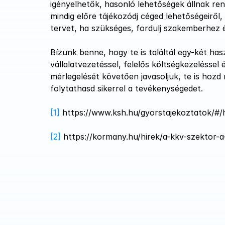
igényelhetők, hasonló lehetőségek állnak ren
mindig előre tájékozódj céged lehetőségeiről, h
tervet, ha szükséges, fordulj szakemberhez é
Bízunk benne, hogy te is találtál egy-két ha
vállalatvezetéssel, felelős költségkezeléssel
mérlegelését követően javasoljuk, te is hozd
folytathasd sikerrel a tevékenységedet.
[1]
 https://www.ksh.hu/gyorstajekoztatok/#
[2]
 https://kormany.hu/hirek/a-kkv-szektor-