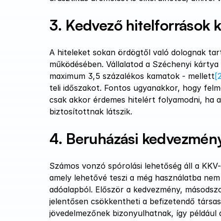
3. Kedvező hitelforrások 
A hiteleket sokan ördögtől való dolognak tar
működésében. Vállalatod a Széchenyi kártya p
maximum 3,5 százalékos kamatok - mellett
[
teli időszakot. Fontos ugyanakkor, hogy fel
csak akkor érdemes hitelért folyamodni, ha ar
biztosítottnak látszik.
4. Beruházási kedvezmé
Számos vonzó spórolási lehetőség áll a KKV-
amely lehetővé teszi a még használatba nem v
adóalapból. Először a kedvezmény, másodszor 
jelentősen csökkentheti a befizetendő társas
jövedelmezőnek bizonyulhatnak, így például