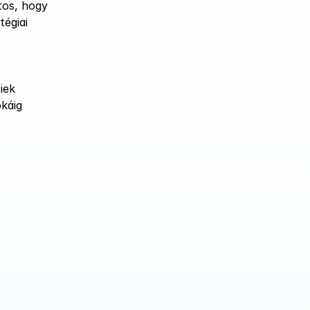
os, hogy 
égiai 
ek 
káig 