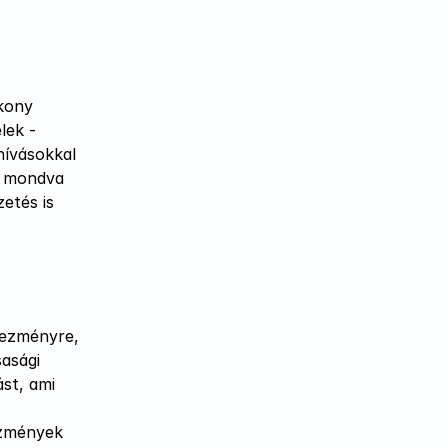
kony 
ek - 
hívásokkal 
n mondva 
tés is 
ezményre, 
asági 
t, ami 
zmények 