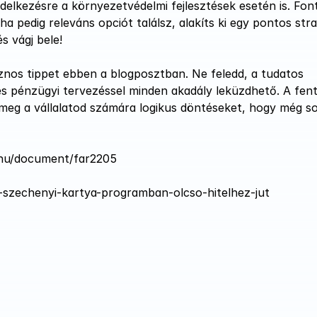
delkezésre a környezetvédelmi fejlesztések esetén is. Font
a pedig releváns opciót találsz, alakíts ki egy pontos strat
s vágj bele!
sznos tippet ebben a blogposztban. Ne feledd, a tudatos 
 és pénzügyi tervezéssel minden akadály leküzdhető. A fenti
 meg a vállalatod számára logikus döntéseket, hogy még so
/hu/document/far2205
a-szechenyi-kartya-programban-olcso-hitelhez-jut