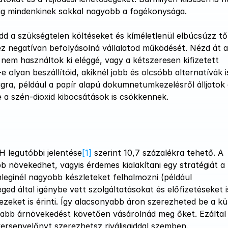
ig mindenkinek sokkal nagyobb a fogékonysága.
d a szükségtelen költéseket és kíméletlenül elbúcsúzz től
z negatívan befolyásolná vállalatod működését. Nézd át a v
 nem használtok ki eléggé, vagy a kétszeresen kifizetett 
 olyan beszállítóid, akiknél jobb és olcsóbb alternatívák i
gra, például a papír alapú dokumnetumkezelésről álljatok á
de a szén-dioxid kibocsátások is csökkennek. 
SH legutóbbi jelentése
[1]
 szerint 10,7 százalékra tehető. A 
 növekedhet, vagyis érdemes kialakítani egy stratégiát a 
leginél nagyobb készleteket felhalmozni (például 
d által igénybe vett szolgáltatásokat és előfizetéseket i
zeket is érinti. Így alacsonyabb áron szerezheted be a kü
jabb árnövekedést követően vásárolnád meg őket. Ezáltal 
versenyelőnyt szerezhetsz riválisaiddal szemben.