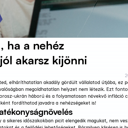
, ha a nehéz 
ól akarsz kijönni
2
ed, elháríthatatlan akadály gördült vállalatod útjába, ez p
valóságban megoldhatatlan helyzet nem létezik. Ezt fontos
 orosz-ukrán háború és a folyamatosan növekvő infláció c
ként fordíthatod javadra a nehézségeket is! 
hatékonyságnövelés
 a sikeres időszakokban picit elengedik magukat, nem vesz
kat és a fejlődési lehetőségeket. Bármilyen klisésen is ha