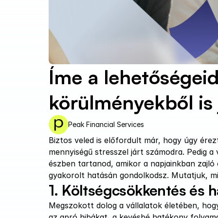
Íme a lehetőségeid
körülményekből is j
Peak Financial Services
Biztos veled is előfordult már, hogy úgy érezt
mennyiségű stresszel járt számodra. Pedig a 
észben tartanod, amikor a napjainkban zajló
gyakorolt hatásán gondolkodsz. Mutatjuk, mi
1. Költségcsökkentés és 
Megszokott dolog a vállalatok életében, hogy
az apró hibákat, a kevésbé hatékony folyamato