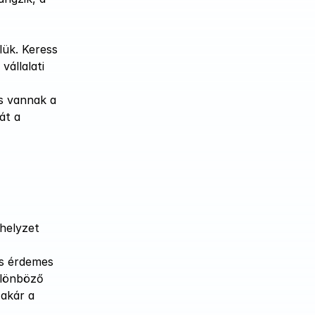
ük. Keress 
állalati 
s vannak a 
t a 
helyzet 
s érdemes 
lönböző 
akár a 