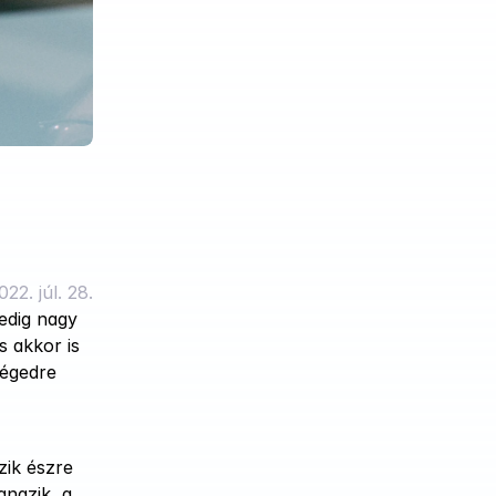
022. júl. 28.
edig nagy 
 akkor is 
égedre 
ik észre 
ngzik, a 