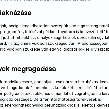
kiaknázása
tják, pedig elengedhetetlen szerepük van a gazdaság haté
rogram folytatásával például továbbra is kedvező feltétel
2]
 juthat hitelekhez, amelyek segíthetnek átvészelni egy ki
mérd, mi az, amire valóban szükséged van. Általánosságba
ra valóban szüksége van egy vállalkozásnak és a visszafize
nyek megragadása
k rendelkezésére, gondoljunk csak arra a beruházási kedv
ett ingatlanok és munkaeszközök kétszeri leírását a társ
pedig az értékcsökkenés címén lehet végrehajtani a leírás
ági adó összegét. De a fenntarthatósági törekvések is 
 az energiahatékonysági beruházásokhoz is jelentős kedve