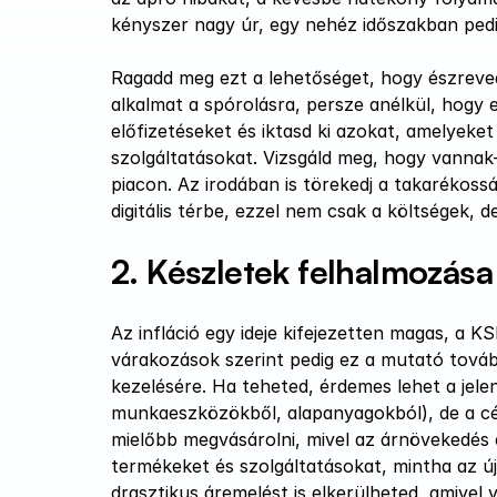
kényszer nagy úr, egy nehéz időszakban ped
Ragadd meg ezt a lehetőséget, hogy észreved
alkalmat a spórolásra, persze anélkül, hogy e
előfizetéseket és iktasd ki azokat, amelyeket
szolgáltatásokat. Vizsgáld meg, hogy vannak-e
piacon. Az irodában is törekedj a takarékossá
digitális térbe, ezzel nem csak a költségek, 
2. Készletek felhalmozása
Az infláció egy ideje kifejezetten magas, a K
várakozások szerint pedig ez a mutató tovább
kezelésére. Ha teheted, érdemes lehet a jelen
munkaeszközökből, alapanyagokból), de a cége
mielőbb megvásárolni, mivel az árnövekedés e
termékeket és szolgáltatásokat, mintha az ú
drasztikus áremelést is elkerülheted, amivel 