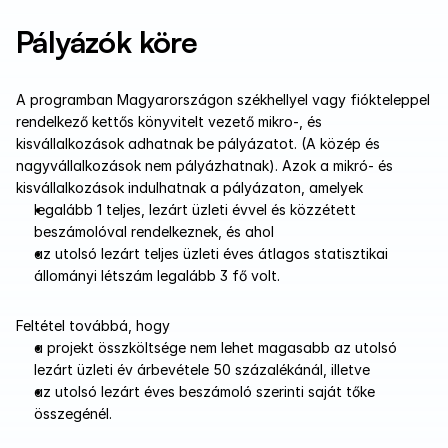
Pályázók köre
A programban Magyarországon székhellyel vagy fiókteleppel 
rendelkező kettős könyvitelt vezető mikro-, és 
kisvállalkozások adhatnak be pályázatot. (A közép és 
nagyvállalkozások nem pályázhatnak). Azok a mikró- és 
kisvállalkozások indulhatnak a pályázaton, amelyek
legalább 1 teljes, lezárt üzleti évvel és közzétett 
beszámolóval rendelkeznek, és ahol
az utolsó lezárt teljes üzleti éves átlagos statisztikai 
állományi létszám legalább 3 fő volt.
Feltétel továbbá, hogy 
a projekt összköltsége nem lehet magasabb az utolsó 
lezárt üzleti év árbevétele 50 százalékánál, illetve
az utolsó lezárt éves beszámoló szerinti saját tőke 
összegénél.