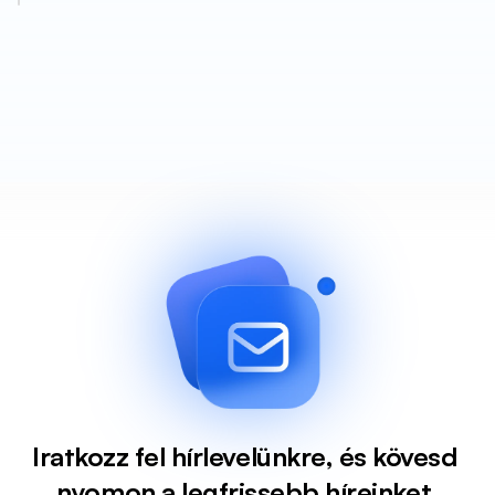
Iratkozz fel hírlevelünkre, és kövesd 
nyomon a legfrissebb híreinket.