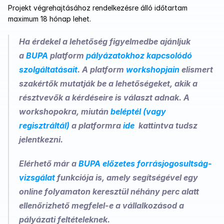
Projekt végrehajtásához rendelkezésre álló időtartam 
maximum 18 hónap lehet.
Ha érdekel a lehetőség figyelmedbe ajánljuk 
a 
BUPA
 platform 
pályázatokhoz kapcsolódó 
szolgáltatásait
. A platform 
workshopjain 
elismert 
szakértők mutatják be a lehetőségeket, akik a 
résztvevők a kérdéseire is választ adnak. A 
workshopokra, miután 
beléptél (vagy 
regisztráltál) 
a platformra 
ide  
kattintva tudsz 
jelentkezni. 
Elérhető már a 
BUPA előzetes forrásjogosultság-
vizsgálat
 funkciója is, amely segítségével egy 
online folyamaton keresztül néhány perc alatt 
ellenőrizhető megfelel-e a vállalkozásod a 
pályázati feltételeknek.  