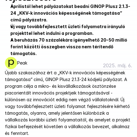
Áprilistól lehet pályázatokat beadni GINOP Plusz 2.1.3-
24 „KKV-k innovációs képességének támogatása” 
című pályázatra.
Új vagy továbbfejlesztett üzleti folyamatra irányuló 
projekttel lehet indulni a programban.
A beruházás 70 százalékára igényelhető 20-50 millió 
forint közötti összegben vissza nem térítendő 
támogatás.
Peak
2025. máj. 6.
Újabb szakaszához ért a „KKV-k innovációs képességének 
támogatása” című, GINOP Plusz 2.1.3-24 kódjelű pályázat. A 
program célja a mikro- és kisvállalkozások ösztönzése 
piacorientált innovációs projektjeik támogatásával - 
különösen az innovációt eddig nem végző vállalatoknál. Új 
vagy továbbfejlesztett üzleti folyamat fejlesztésére kérhető 
támogatás, olyanra, amely jelentősen különbözik a 
vállalkozás korábbi üzleti folyamataitól, és amelyet a projekt 
fizikai befejezését követően a vállalkozás bevezet, alkalmaz 
és fenntart.