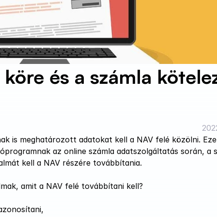
köre és a számla kötelez
2022
k is meghatározott adatokat kell a NAV felé közölni. Eze
zóprogramnak az online számla adatszolgáltatás során, a s
talmát kell a NAV részére továbbítania. 
lmak, amit a NAV felé továbbítani kell?
azonosítani,