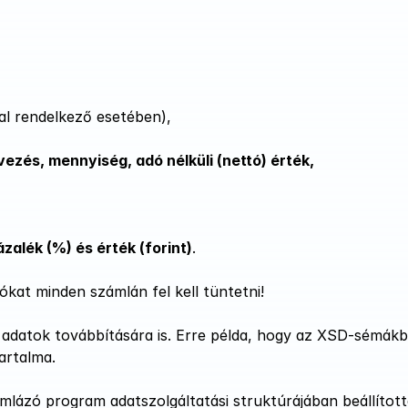
l rendelkező esetében),
ezés, mennyiség, adó nélküli (nettó) érték,
ázalék (%) és érték (forint)
.
kat minden számlán fel kell tüntetni!
 adatok továbbítására is. Erre példa, hogy az XSD-sémákb
artalma. 
mlázó program adatszolgáltatási struktúrájában beállította