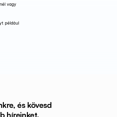
él vagy 
t például 
nkre, és kövesd 
 híreinket.