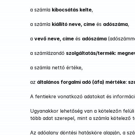
a számla 
kibocsátás kelte
,
a számla 
kiállító neve, címe
 és 
adószáma
,
a 
vevő neve, címe
 és 
adószáma 
(adószámma
a számlázandó 
szolgáltatás/termék: megnev
a számla nettó értéke,
az 
általános forgalmi adó (áfa) mértéke
:
 sz
A fentiekre vonatkozó adatokat és információ
Ugyanakkor lehetőség van a kötelezőn felüli
több adat szerepel, mint a számla kötelező t
Az adóalany döntési hatásköre alapján, a szá