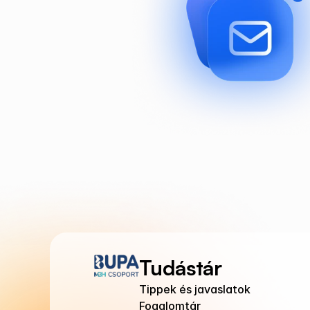
Tudástár
Tippek és javaslatok
Fogalomtár