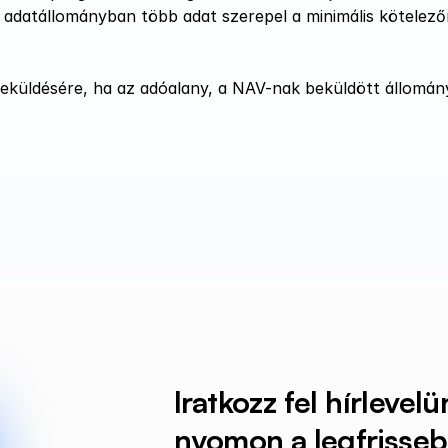
 adatállományban több adat szerepel a minimális kötelezőn
eküldésére, ha az adóalany, a NAV-nak beküldött állomány
Iratkozz fel hírlevelü
nyomon a legfrissebb