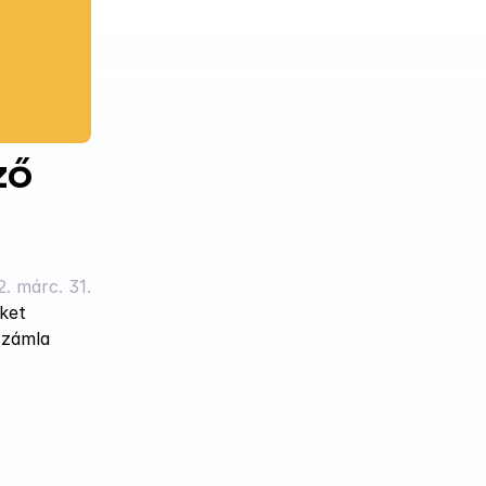
ő 
. márc. 31.
ket 
zámla 