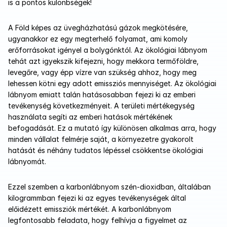
is a pontos különbségek!
A Föld képes az üvegházhatású gázok megkötésére, 
ugyanakkor ez egy megterhelő folyamat, ami komoly 
erőforrásokat igényel a bolygónktól. Az ökológiai lábnyom 
tehát azt igyekszik kifejezni, hogy mekkora termőföldre, 
levegőre, vagy épp vízre van szükség ahhoz, hogy meg 
lehessen kötni egy adott emissziós mennyiséget. Az ökológiai 
lábnyom emiatt talán hatásosabban fejezi ki az emberi 
tevékenység következményeit. A területi mértékegység 
használata segíti az emberi hatások mértékének 
befogadását. Ez a mutató így különösen alkalmas arra, hogy 
minden vállalat felmérje saját, a környezetre gyakorolt 
hatását és néhány tudatos lépéssel csökkentse ökológiai 
lábnyomát.
Ezzel szemben a karbonlábnyom szén-dioxidban, általában 
kilogrammban fejezi ki az egyes tevékenységek által 
előidézett emissziók mértékét. A karbonlábnyom 
legfontosabb feladata, hogy felhívja a figyelmet az 