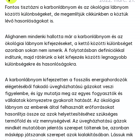
2022. márc. 21.
Fontos tisztázni a karbonlábnyom és az ökológiai lábnyom 
közötti különbségeket, de megemlítjük cikkünkben a köztük 
lévő hasonlóságokat is.
Alighanem mindenki hallotta már a karbonlábnyom és az 
ökológiai lábnyom kifejezéseket, a kettő közötti különbséget 
azonban sokan nem ismerik. A folytatásban definíciókkal 
indítunk, majd rátérünk a két kifejezés közötti legnagyobb 
különbségekre és hasonlóságokra. 
A karbonlábnyom kifejezetten a fosszilis energiahordozók 
elégetéséből fakadó üvegházhatású gázokat veszi 
figyelembe, és így mutatja meg az egyes fogyasztók és 
vállalatok környezetre gyakorolt hatását. Az ökológiai 
lábnyom az emberek által felhasznált erőforrásokat 
hasonlítja össze az azok helyettesítéséhez szükséges 
termőföld és víz mennyiségével. Az üvegházhatású gázok 
mindkét mutatóban jelentős szerepet töltenek be, azonban 
másképp játszanak szerepet azok kialakításában. Lássuk mik 