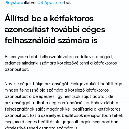
Playstore
 illetve 
iOS Appstore
-ból. 
Állítsd be a kétfaktoros 
azonosítást további céges 
felhasználóid számára is
Amennyiben több felhasználóval is rendelkezik a céged, 
érdemes mindenki számára kötelezővé tenni a kétfaktoros 
azonosítást. 
Növelje céges fiókja biztonságát. Fiókgazdaként beállíthatja 
minden felhasználója számára a kötelező kétfaktoros 
azonosítást a belépéshez. Így nemcsak saját adatait de 
biztonsággal tudhatja céges információit is. Ehhez előbb a 
felhasználónak saját magának kell beállítania a kétfaktoros 
azonosítást. Ezt a személyes beállítások menüpontban teheti 
meg, majd céges beállítások - jogosultságok menüpontban 
kötelezővé teheti csapata számára is.