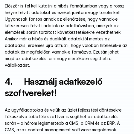
Először is fel kell kutatni a hibás formátumban vagy a rossz 
helyre felvitt adatokat és ezeket javítani vagy törölni kell. 
Ugyancsak fontos annak az ellenőrzése, hogy vannak-e 
kétszeresen felvitt adatok az adatbázisban, amelyek az 
elemzések során torzított következtetésekre vezethetnek. 
Amikor már a hibás és duplikált adatoktól mentes az 
adatbázis, érdemes újra átfutni, hogy valóban hitelesek-e az 
adatok és megfelelően vannak-e formázva. Ezután jöhet 
majd az adatkezelés, ami nagy mértékben segítheti a 
vállalkozást.
4.     Használj adatkezelő 
szoftvereket!
Az ügyféladatokra és velük az üzletfejlesztési döntésekre 
fókuszálva többféle szoftver is segíthet az adatkezelés 
során – a három legismertebb a CMS, a CRM és az ERP. A 
CMS, azaz content management software megoldások 