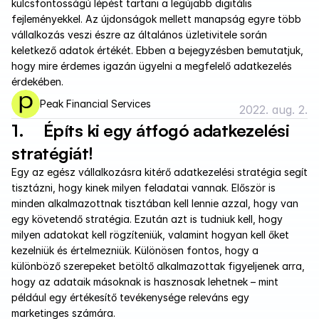
kulcsfontosságú lépést tartani a legújabb digitális 
fejleményekkel. Az újdonságok mellett manapság egyre több 
vállalkozás veszi észre az általános üzletivitele során 
keletkező adatok értékét. Ebben a bejegyzésben bemutatjuk, 
hogy mire érdemes igazán ügyelni a megfelelő adatkezelés 
érdekében.
Peak Financial Services
2022. aug. 2.
1.     Építs ki egy átfogó adatkezelési 
stratégiát!
Egy az egész vállalkozásra kitérő adatkezelési stratégia segít 
tisztázni, hogy kinek milyen feladatai vannak. Először is 
minden alkalmazottnak tisztában kell lennie azzal, hogy van 
egy követendő stratégia. Ezután azt is tudniuk kell, hogy 
milyen adatokat kell rögzíteniük, valamint hogyan kell őket 
kezelniük és értelmezniük. Különösen fontos, hogy a 
különböző szerepeket betöltő alkalmazottak figyeljenek arra, 
hogy az adataik másoknak is hasznosak lehetnek – mint 
például egy értékesítő tevékenysége releváns egy 
marketinges számára. 