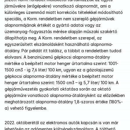
járművekre (erőgépekre) vonatkozó alapnormát, ami a 
különleges üzemmód miatt korrekciós tételekkel módosítható 
speciális, a Korm. rendeletben nem szereplő gépjárművek 
alapnormájának értékét a gyártó adatai vagy az 
üzemanyag-fogyasztás mérése alapján műszaki szakértő 
állapíthatja meg. A Korm. rendeletben szerepel, az 
egyszerűsített elszámolásként használható alapnorma-
átalány. Pár példát itt találsz, a többit a rendeletben tudod 
elolvasni. A benzinüzemű gépkocsi alapnorma-átalány 
mértéke a beépített motor henger űrtartalma szerint: 1001-
1500 cm3 - ig 7,6 liter/ 100 km, ugyan ez a gázolajüzemű 
gépkocsi alapnorma-átalány mértéke a beépített motor 
henger űrtartalma szerint: 1500 cm3 – ig 5,7 liter/ 100 km. A 
gépjárművezetés gyakorlati oktatása során az oktató 
gépjárműre vonatkozó alapnorma-átalányként az előzőekben 
meghatározott alapnorma-átalány 1,8-szoros értéke (180%-
a) vehető figyelembe.
2022. októberétől az elektromos autók kapcsán is van már 
lehetőség az adómentes költségelszámolásra. A tölthető 