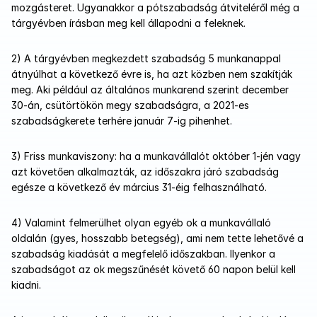
mozgásteret. Ugyanakkor a pótszabadság átviteléről még a 
tárgyévben írásban meg kell állapodni a feleknek.
2) A tárgyévben megkezdett szabadság 5 munkanappal 
átnyúlhat a következő évre is, ha azt közben nem szakítják 
meg. Aki például az általános munkarend szerint december 
30-án, csütörtökön megy szabadságra, a 2021-es 
szabadságkerete terhére január 7-ig pihenhet.
3) Friss munkaviszony: ha a munkavállalót október 1-jén vagy 
azt követően alkalmazták, az időszakra járó szabadság 
egésze a következő év március 31-éig felhasználható.
4) Valamint felmerülhet olyan egyéb ok a munkavállaló 
oldalán (gyes, hosszabb betegség), ami nem tette lehetővé a 
szabadság kiadását a megfelelő időszakban. Ilyenkor a 
szabadságot az ok megszűnését követő 60 napon belül kell 
kiadni.