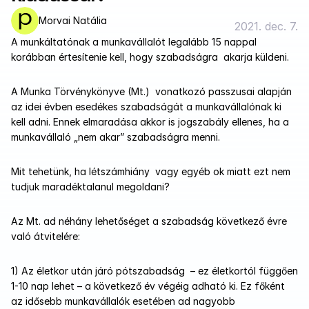
Morvai Natália
2021. dec. 7.
A munkáltatónak a munkavállalót legalább 15 nappal 
korábban értesítenie kell, hogy szabadságra  akarja küldeni. 
A Munka Törvénykönyve (Mt.)  vonatkozó passzusai alapján 
az idei évben esedékes szabadságát a munkavállalónak ki 
kell adni. Ennek elmaradása akkor is jogszabály ellenes, ha a 
munkavállaló „nem akar” szabadságra menni.
Mit tehetünk, ha létszámhiány  vagy egyéb ok miatt ezt nem 
tudjuk maradéktalanul megoldani?
Az Mt. ad néhány lehetőséget a szabadság következő évre 
való átvitelére:
1) Az életkor után járó pótszabadság  – ez életkortól függően 
1-10 nap lehet – a következő év végéig adható ki. Ez főként 
az idősebb munkavállalók esetében ad nagyobb 