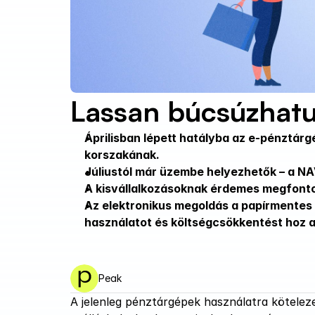
Lassan búcsúzhatun
Áprilisban lépett hatályba az e-pénztárg
korszakának. 
Júliustól már üzembe helyezhetők – a NA
A kisvállalkozásoknak érdemes megfontol
Az elektronikus megoldás a papírmentes 
használatot és költségcsökkentést hoz a
Peak
A jelenleg pénztárgépek használatra köteleze