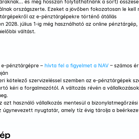
táraknak… és még hosszan folytathatnánk a sort) összese
lnak országszerte. Ezeket a jövőben fokozatosan le kell m
tárgépekről az e-pénztárgépekre történő átállás 
2028. július 1-ig még használható az online pénztárgép, 
előbbi váltást.
 e-pénztárgépre – 
hívta fel a figyelmet a NAV
 – számos érv
pján
eri kötelező szervizeléssel szemben az e-pénztárgépek sze
tó kéri a forgalmazótól. A változás révén a vállalkozások
eg. 
z azt használó vállalkozás mentesül a bizonylatmegőrzési 
az úgynevezett nyugtatár, amely tíz évig tárolja a beérkezet
gép