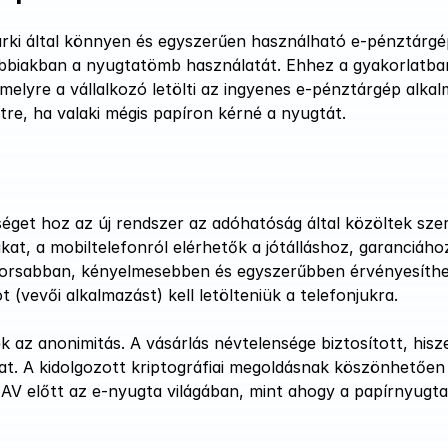
árki által könnyen és egyszerűen használható e-pénztárgé
vábbiakban a nyugtatömb használatát. Ehhez a gyakorlatban
elyre a vállalkozó letölti az ingyenes e-pénztárgép alkalm
re, ha valaki mégis papíron kérné a nyugtát.
et hoz az új rendszer az adóhatóság által közöltek szeri
at, a mobiltelefonról elérhetők a jótálláshoz, garanciához
 gyorsabban, kényelmesebben és egyszerűbben érvényesíthe
 (vevői alkalmazást) kell letölteniük a telefonjukra.
az anonimitás. A vásárlás névtelensége biztosított, hisze
t. A kidolgozott kriptográfiai megoldásnak köszönhetően 
V előtt az e-nyugta világában, mint ahogy a papírnyugta 