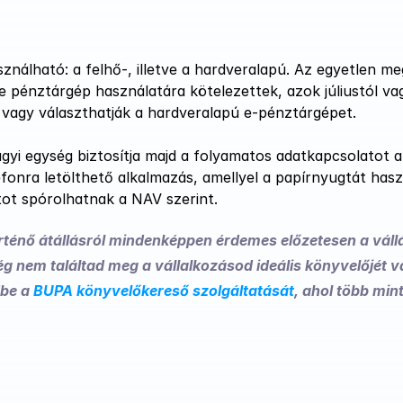
sználható: a felhő-, illetve a hardveralapú. Az egyetlen me
ne pénztárgép használatára kötelezettek, azok júliustól vag
 vagy választhatják a hardveralapú e-pénztárgépet. 
i egység biztosítja majd a folyamatos adatkapcsolatot a 
efonra letölthető alkalmazás, amellyel a papírnyugtát hasz
tot spórolhatnak a NAV szerint. 
ténő átállásról mindenképpen érdemes előzetesen a vállá
 nem találtad meg a vállalkozásod ideális könyvelőjét v
be a 
BUPA könyvelőkereső szolgáltatását
, ahol több mint