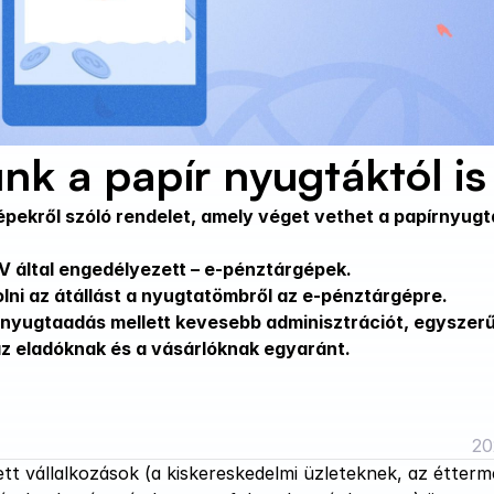
k a papír nyugtáktól is
épekről szóló rendelet, amely véget vethet a papírnyugta
V által engedélyezett – e-pénztárgépek. 
ni az átállást a nyugtatömbről az e-pénztárgépre.
nyugtaadás mellett kevesebb adminisztrációt, egyszerű
z eladóknak és a vásárlóknak egyaránt. 
20
tt vállalkozások (a kiskereskedelmi üzleteknek, az étterm