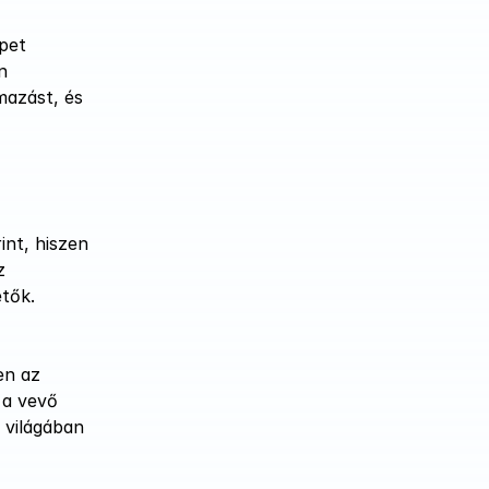
pet 
 
azást, és 
nt, hiszen 
 
tők. 
n az 
a vevő 
világában 