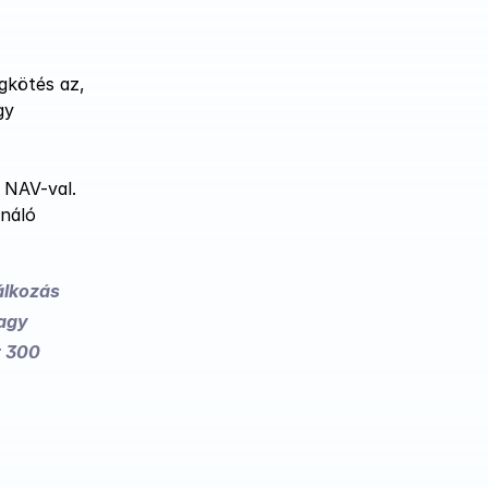
gkötés az, 
y 
NAV-val. 
náló 
lkozás 
agy 
 300 