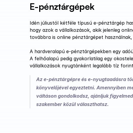
E-pénztárgépek
Idén júliustól kétféle típusú e-pénztárgép ha
hogy azok a vállalkozások, akik jelenleg onli
továbbra is online pénztárgépet használnak,
A hardveralapú e-pénztárgépekben egy adóügy
A felhőalapú pedig gyakorlatilag egy okostel
vállalkozások nyugtánként legalább tíz forin
Az e-pénztárgépre és e-nyugtaadásra tör
könyvelőjével egyeztetni. Amennyiben még
váltáson gondolkodsz, ajánljuk figyelmed
szakember közül választhatsz.