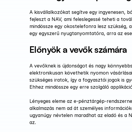
A kisvállalkozókat segítve egy ingyenesen, b
fejleszt a NAV, ami feleslegessé teheti a to
mindössze egy okostelefonra lesz szükség, am
egy egyszerű nyugtanyomtatóra, arra az eset
Előnyök a vevők számára
A vevőknek is újdonságot és nagy könnyebbség
elektronikusan követhetik nyomon vásárlásaik
szükséges iratok, így a fogyasztói jogok is
Ehhez mindössze egy erre szolgáló applikációt
Lényeges eleme az e-pénztárgép-rendszernek 
alkalmazás nem ad át személyes információka
ugyanúgy névtelen maradhat az eladó és a NA
az.