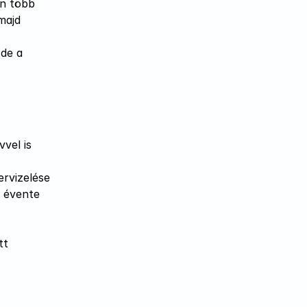
n több 
ajd 
de a 
vel is 
rvizelése 
 évente 
t 