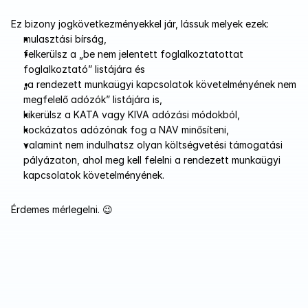
Ez bizony jogkövetkezményekkel jár, lássuk melyek ezek:
mulasztási bírság,
felkerülsz a „be nem jelentett foglalkoztatottat 
foglalkoztató” listájára és
„a rendezett munkaügyi kapcsolatok követelményének nem 
megfelelő adózók” listájára is,
kikerülsz a KATA vagy KIVA adózási módokból,
kockázatos adózónak fog a NAV minősíteni,
valamint nem indulhatsz olyan költségvetési támogatási 
pályázaton, ahol meg kell felelni a rendezett munkaügyi 
kapcsolatok követelményének.
Érdemes mérlegelni. 😉