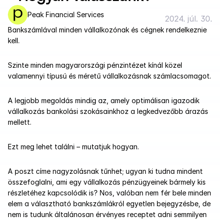
Peak Financial Services
2024. júl. 30.
Bankszámlával minden vállalkozónak és cégnek rendelkeznie 
kell.
Szinte minden magyarországi pénzintézet kínál közel 
valamennyi típusú és méretű vállalkozásnak számlacsomagot.
A legjobb megoldás mindig az, amely optimálisan igazodik 
vállalkozás bankolási szokásainkhoz a legkedvezőbb árazás 
mellett.
Ezt meg lehet találni – mutatjuk hogyan.
A poszt címe nagyzolásnak tűnhet; ugyan ki tudna mindent 
összefoglalni, ami egy vállalkozás pénzügyeinek bármely kis 
részletéhez kapcsolódik is? Nos, valóban nem fér bele minden 
elem a választható bankszámlákról egyetlen bejegyzésbe, de 
nem is tudunk általánosan érvényes receptet adni semmilyen 