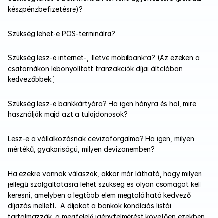
készpénzbefizetésre)?
Szükség lehet-e POS-terminálra?
Szükség lesz-e internet-, illetve mobilbankra? (Az ezeken a 
csatornákon lebonyolított tranzakciók díjai általában 
kedvezőbbek.)
Szükség lesz-e bankkártyára? Ha igen hányra és hol, mire 
használják majd azt a tulajdonosok?
Lesz-e a vállalkozásnak devizaforgalma? Ha igen, milyen 
mértékű, gyakoriságú, milyen devizanemben?
Ha ezekre vannak válaszok, akkor már látható, hogy milyen 
jellegű szolgáltatásra lehet szükség és olyan csomagot kell 
keresni, amelyben a legtöbb elem megtalálható kedvező 
díjazás mellett.  A díjakat a bankok kondíciós listái 
tartalmazzák, a megfelelő igényfelmérést követően ezekben 