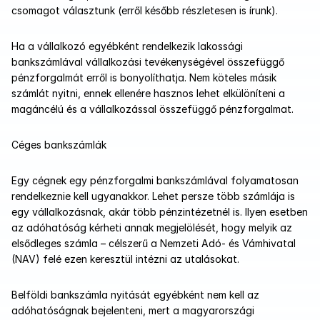
csomagot választunk (erről később részletesen is írunk). 
Ha a vállalkozó egyébként rendelkezik lakossági 
bankszámlával vállalkozási tevékenységével összefüggő 
pénzforgalmát erről is bonyolíthatja. Nem köteles másik 
számlát nyitni, ennek ellenére hasznos lehet elkülöníteni a 
magáncélú és a vállalkozással összefüggő pénzforgalmat. 
Céges bankszámlák
Egy cégnek egy pénzforgalmi bankszámlával folyamatosan 
rendelkeznie kell ugyanakkor. Lehet persze több számlája is 
egy vállalkozásnak, akár több pénzintézetnél is. Ilyen esetben 
az adóhatóság kérheti annak megjelölését, hogy melyik az 
elsődleges számla – célszerű a Nemzeti Adó- és Vámhivatal 
(NAV) felé ezen keresztül intézni az utalásokat. 
Belföldi bankszámla nyitását egyébként nem kell az 
adóhatóságnak bejelenteni, mert a magyarországi 