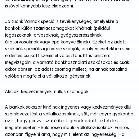
is jóval könnyebb lesz eligazodni. 
Jó tudni: Vannak speciális tevékenységek, amelyekre a 
bankok külön számlacsomagokat kínálnak (például 
jogászoknak, orvosoknak, gyógyszerészeknek, 
állatorvosoknak vagy épp könyvelőknek). Ezeket az adott 
szakmák speciális igényeire szabják, ám ilyen esetekben sem 
érdemes csukott szemmel választani. Itt is célszerű 
megvizsgálni a várható bankhasználati szokásokat és csak 
akkor dönteni az adott csomag mellett, ha annak tartalma 
valóban megfelel a vállalkozó igényeinek.
Akciók, kedvezmények, nullás csomagok
A bankok sokszor kínálnak ingyenes vagy kedvezményes díjú 
számlavezetést a vállalkozásoknak, sőt, már egyre gyakoribb 
az is, hogy pénzvisszatérítést ígérnek adott feltételek 
megléte esetén – különösen induló vállalkozásoknak. Fontos 
azonban figyelni arra, hogy mit jelent az ingyenesség. Ha 