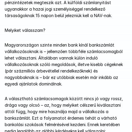
pénzintézetek megteszik azt. A külföldi számlanyitást 
ugyanakkor a hazai jogi személyiséggel rendelkező 
társaságoknak 15 napon belül jelezniük kell a NAV-nak.
Melyiket válasszam?
Magyarországon szinte minden bank kínál bankszámlát 
vállalkozásoknak is – jellemzően többféle számlacsomagból 
lehet választani. Általában vannak külön induló 
vállalkozásoknak szóló megoldások, illetve kisebb cégeknek 
(pár százmilliós árbevétellel rendelkezőknek) és 
nagyobbaknak is – bár ez utóbbiak esetén már inkább az 
egyedi ajánlatok dominálnak. 
A választható számlacsomagok között nincs jó vagy rossz, 
drága vagy olcsó – az, hogy melyiket célszerű kiválasztani 
attól függ, hogy mire használja majd a vállalkozás a 
bankszámlát. Ezt a folyamatot érdemes tehát a várható 
bankolási szokások felmérésével kezdeni. Ennek keretében 
pedig legalább az alábbi kérdésekre kell válaszolni: