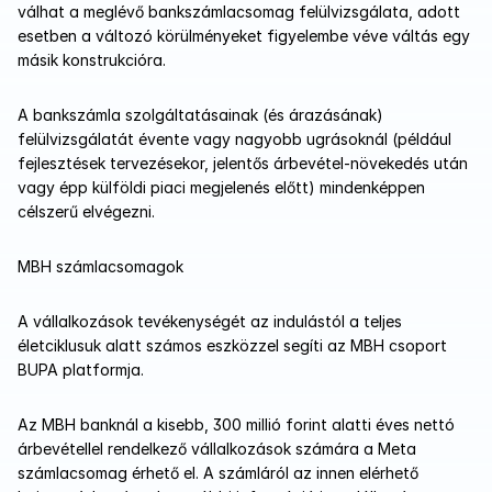
válhat a meglévő bankszámlacsomag felülvizsgálata, adott 
esetben a változó körülményeket figyelembe véve váltás egy 
másik konstrukcióra. 
A bankszámla szolgáltatásainak (és árazásának) 
felülvizsgálatát évente vagy nagyobb ugrásoknál (például 
fejlesztések tervezésekor, jelentős árbevétel-növekedés után 
vagy épp külföldi piaci megjelenés előtt) mindenképpen 
célszerű elvégezni.
MBH számlacsomagok
A vállalkozások tevékenységét az indulástól a teljes 
életciklusuk alatt számos eszközzel segíti az MBH csoport 
BUPA platformja. 
Az MBH banknál a kisebb, 300 millió forint alatti éves nettó 
árbevétellel rendelkező vállalkozások számára a Meta 
számlacsomag érhető el. A számláról az innen elérhető 