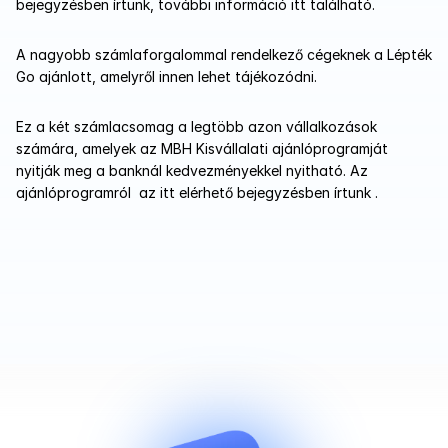
bejegyzésben írtunk, további információ itt található. 
A nagyobb számlaforgalommal rendelkező cégeknek a Lépték 
Go ajánlott, amelyről innen lehet tájékozódni. 
Ez a két számlacsomag a legtöbb azon vállalkozások 
számára, amelyek az MBH Kisvállalati ajánlóprogramját 
nyitják meg a banknál kedvezményekkel nyitható. Az 
ajánlóprogramról  az itt elérhető bejegyzésben írtunk . 