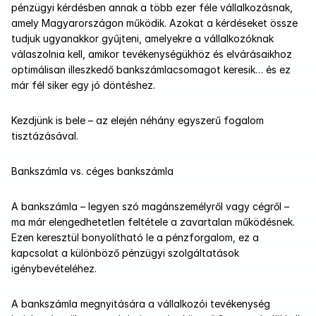
pénzügyi kérdésben annak a több ezer féle vállalkozásnak, 
amely Magyarországon működik. Azokat a kérdéseket össze 
tudjuk ugyanakkor gyűjteni, amelyekre a vállalkozóknak 
válaszolnia kell, amikor tevékenységükhöz és elvárásaikhoz 
optimálisan illeszkedő bankszámlacsomagot keresik… és ez 
már fél siker egy jó döntéshez. 
Kezdjünk is bele – az elején néhány egyszerű fogalom 
tisztázásával.
Bankszámla vs. céges bankszámla
A bankszámla – legyen szó magánszemélyről vagy cégről – 
ma már elengedhetetlen feltétele a zavartalan működésnek. 
Ezen keresztül bonyolítható le a pénzforgalom, ez a 
kapcsolat a különböző pénzügyi szolgáltatások 
igénybevételéhez. 
A bankszámla megnyitására a vállalkozói tevékenység 