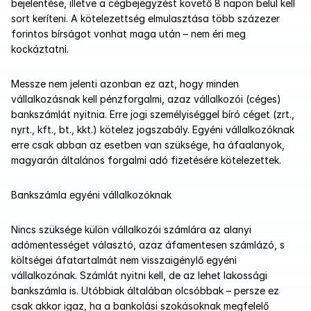
bejelentése, illetve a cégbejegyzést követő 8 napon belül kell 
sort keríteni. A kötelezettség elmulasztása több százezer 
forintos bírságot vonhat maga után – nem éri meg 
kockáztatni. 
Messze nem jelenti azonban ez azt, hogy minden 
vállalkozásnak kell pénzforgalmi, azaz vállalkozói (céges) 
bankszámlát nyitnia. Erre jogi személyiséggel bíró céget (zrt., 
nyrt., kft., bt., kkt.) kötelez jogszabály. Egyéni vállalkozóknak 
erre csak abban az esetben van szüksége, ha áfaalanyok, 
magyarán általános forgalmi adó fizetésére kötelezettek.
Bankszámla egyéni vállalkozóknak
Nincs szüksége külön vállalkozói számlára az alanyi 
adómentességet választó, azaz áfamentesen számlázó, s 
költségei áfatartalmát nem visszaigénylő egyéni 
vállalkozónak. Számlát nyitni kell, de az lehet lakossági 
bankszámla is. Utóbbiak általában olcsóbbak – persze ez 
csak akkor igaz, ha a bankolási szokásoknak megfelelő 