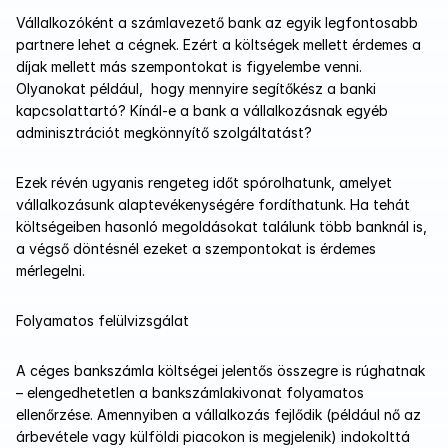
Vállalkozóként a számlavezető bank az egyik legfontosabb 
partnere lehet a cégnek. Ezért a költségek mellett érdemes a 
díjak mellett más szempontokat is figyelembe venni. 
Olyanokat például,  hogy mennyire segítőkész a banki 
kapcsolattartó? Kínál-e a bank a vállalkozásnak egyéb 
adminisztrációt megkönnyítő szolgáltatást? 
Ezek révén ugyanis rengeteg időt spórolhatunk, amelyet 
vállalkozásunk alaptevékenységére fordíthatunk. Ha tehát 
költségeiben hasonló megoldásokat találunk több banknál is, 
a végső döntésnél ezeket a szempontokat is érdemes 
mérlegelni. 
Folyamatos felülvizsgálat
A céges bankszámla költségei jelentős összegre is rúghatnak 
– elengedhetetlen a bankszámlakivonat folyamatos 
ellenőrzése. Amennyiben a vállalkozás fejlődik (például nő az 
árbevétele vagy külföldi piacokon is megjelenik) indokolttá 