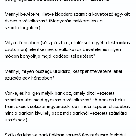
Mennyi bevételre, illetve kiadásra számít a következő egy-két 
évben a vállalkozás? (Magyarán mekkora lesz a 
számlaforgalom.)
Milyen formában (készpénzben, utalással, egyéb elektronikus 
csatornán) jelentkeznek a vállalkozás bevételei és milyen 
módon bonyolítja majd kiadásai teljesítését?
Mennyi, milyen összegű utalásra, készpénzfelvételre lehet 
szükség egy hónapban?
Van-e, és ha igen melyik bank az, amely által vezetett 
számlára utal majd gyakran a vállalkozás? (A bankon belüli 
tranzakciók sokszor ingyenesek, de mindenképpen olcsóbbak 
mint a bankon kivüliek, azaz más banknál vezetett számlára 
utalásnak.)
Szükség lehet-e bankfiókban történő ügyintézésre (például 