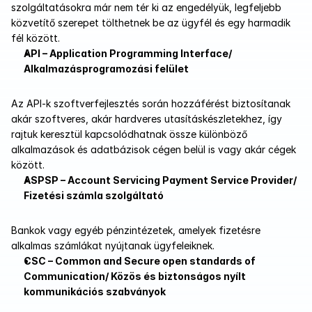
szolgáltatásokra már nem tér ki az engedélyük, legfeljebb 
közvetítő szerepet tölthetnek be az ügyfél és egy harmadik 
fél között.
API – Application Programming Interface/ 
Alkalmazásprogramozási felület
Az API-k szoftverfejlesztés során hozzáférést biztosítanak 
akár szoftveres, akár hardveres utasításkészletekhez, így 
rajtuk keresztül kapcsolódhatnak össze különböző 
alkalmazások és adatbázisok cégen belül is vagy akár cégek 
között.
ASPSP – Account Servicing Payment Service Provider/ 
Fizetési számla szolgáltató
Bankok vagy egyéb pénzintézetek, amelyek fizetésre 
alkalmas számlákat nyújtanak ügyfeleiknek.
CSC – Common and Secure open standards of 
Communication/ Közös és biztonságos nyílt 
kommunikációs szabványok