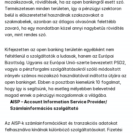
mozaikszavak, rövidítések, ha az open bankingről esett szó. 
Természetesen minden területen, így a pénzügyi szektoron 
belül is előszeretettel használnak szakszavakat a 
szakmabeliek, azonban az átlagos olvasónak felettébb 
zavaró, ha egy mondatban közel annyi nagybetűs rövidítés 
van, mint rendes szó.
Kifejezetten az open banking területén egyébként nem 
feltétlenül a szolgáltatók a ludasak, hanem az Európai 
Bizottság. Ugyanis az Európai Unió-szerte bevezetett PSD2, 
vagyis a pénzforgalmi szolgáltatásokról szóló módosított 
irányelv számos mozaikszó használatával indította útjára az 
open bankinget. Ebben a posztban kiemelünk 10 fogalmat, 
hogy így is segítsünk, ha esetleg mélyebben belevetnéd 
magad ennek a pénzügyi mozgalomnak a világába.
AISP – Account Information Service Provider/ 
Számlainformációs szolgáltató
Az AISP-k számlainformációkat és tranzakciós adatokat 
felhasználva kínálnak különböző szolgáltatásokat. Fizetési 