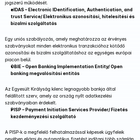
jogszerű működését.
eIDAS – Electronic IDentification, Authentication, and 
trust Service/ Elektronikus azonosítási, hitelesítési és 
bizalmi szolgáltatás 
Egy uniós szabályozás, amely meghatározza az érvényes 
szabványokat minden elektronikus tranzakcióhoz kötődő 
azonosítási és bizalmi szolgáltatáshoz az egységes európai 
piacon belül.
OBIE – Open Banking Implementation Entity/ Open 
banking megvalósítási entitás
Az Egyesült Királyság kilenc legnagyobb bankja által 
felállított szerv, amely az ország nyílt adatkezelési 
szabványaiban érdekelt.
PISP – Payment Initiation Services Provider/ Fizetés 
kezdeményezési szolgáltató
A PISP-k a megfelelő felhatalmazással képesek ügyfeleik 
nevében eljárni és automatikus fizetést indítani több számlán 