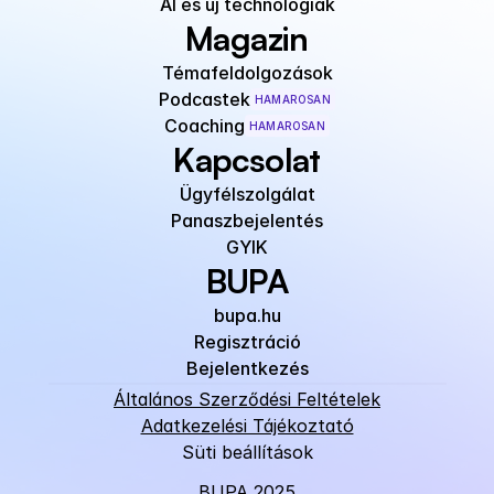
AI és új technológiák
Magazin
Témafeldolgozások
Podcastek
HAMAROSAN
Coaching
HAMAROSAN
Kapcsolat
Ügyfélszolgálat
Panaszbejelentés
GYIK
BUPA
bupa.hu
Regisztráció
Bejelentkezés
Általános Szerződési Feltételek
Adatkezelési Tájékoztató
Süti beállítások
BUPA 2025