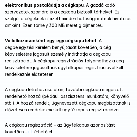
elektronikus postaládája a cégkapu
. A gazdálkodó 
szervezetek számára is a cégkapu biztosít tárhelyet. Ez 
szolgál a cégeknek címzett minden hatósági iratnak hivatalos 
címként. Ezen tárhely 300 MB méretig díjmentes. 
Vállalkozásonként egy-egy cégkapu lehet
. A 
cégbejegyzési kérelem benyújtását követően, a cég 
képviseletére jogosult személy indíthatja a cégkapu 
regisztrációt. A cégkapu regisztrációs folyamathoz a cég 
képviseletére jogosultnak ügyfélkapus regisztrációval kell 
rendelkeznie előzetesen.
A cégkapu létrehozása után, további cégkapu megbízott 
rendelhető hozzá (például: asszisztens, munkatárs, könyvelő 
stb.). A hozzá rendelt, úgynevezett cégkapu megbízottnak is 
előzetesen rendelkeznie kell ügyfélkapus regisztrációval.
A cégkapu regisztráció – az ügyfélkapus azonosítást 
követően – 
itt 
érhető el.