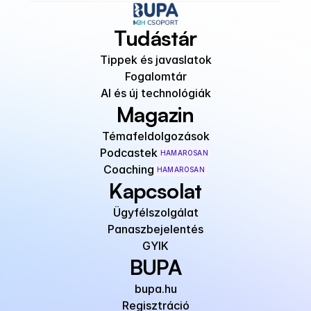
Tudástár
Tippek és javaslatok
Fogalomtár
AI és új technológiák
Magazin
Témafeldolgozások
Podcastek
HAMAROSAN
Coaching
HAMAROSAN
Kapcsolat
Ügyfélszolgálat
Panaszbejelentés
GYIK
BUPA
bupa.hu
Regisztráció