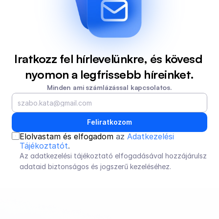
Iratkozz fel hírlevelünkre, és kövesd 
nyomon a legfrissebb híreinket.
Minden ami számlázással kapcsolatos.
Feliratkozom
Elolvastam és elfogadom 
az 
Adatkezelési 
Tájékoztatót
.
Az adatkezelési tájékoztató elfogadásával hozzájárulsz 
adataid biztonságos és jogszerű kezeléséhez.