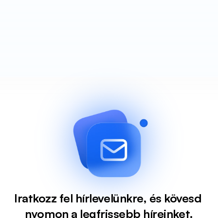
Iratkozz fel hírlevelünkre, és kövesd 
nyomon a legfrissebb híreinket.