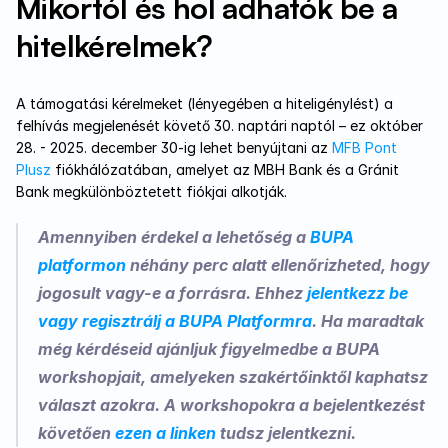
Mikortól és hol adhatók be a 
hitelkérelmek?
A támogatási kérelmeket (lényegében a hiteligénylést) a 
felhívás megjelenését követő 30. naptári naptól – ez október 
28. - 2025. december 30-ig lehet benyújtani az 
MFB Pont 
Plusz
 fiókhálózatában, amelyet az MBH Bank és a Gránit 
Bank megkülönböztetett fiókjai alkotják.
Amennyiben érdekel a lehetőség a 
BUPA 
platformon
 néhány perc alatt ellenőrizheted, hogy 
jogosult vagy-e a forrásra. Ehhez 
jelentkezz be 
vagy regisztrálj a BUPA Platformra
. Ha maradtak 
még kérdéseid ajánljuk figyelmedbe a BUPA 
workshopjait, amelyeken szakértőinktől kaphatsz 
választ azokra. A workshopokra a bejelentkezést 
követően 
ezen a linken
 tudsz jelentkezni.