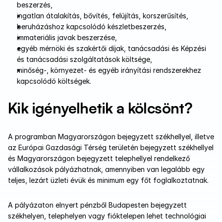
beszerzés,
ingatlan átalakítás, bővítés, felújítás, korszerűsítés,
beruházáshoz kapcsolódó készletbeszerzés,
immateriális javak beszerzése,
egyéb mérnöki és szakértői díjak, tanácsadási és Képzési 
és tanácsadási szolgáltatások költsége,
minőség-, környezet- és egyéb irányítási rendszerekhez 
kapcsolódó költségek.
Kik igényelhetik a kölcsönt?
A programban Magyarországon bejegyzett székhellyel, illetve 
az Európai Gazdasági Térség területén bejegyzett székhellyel 
és Magyarországon bejegyzett telephellyel rendelkező 
vállalkozások pályázhatnak, amennyiben van legalább egy 
teljes, lezárt üzleti évük és minimum egy főt foglalkoztatnak. 
A pályázaton elnyert pénzből Budapesten bejegyzett 
székhelyen, telephelyen vagy fióktelepen lehet technológiai 