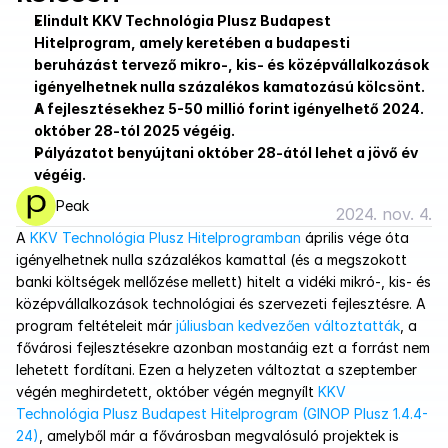
Elindult KKV Technológia Plusz Budapest 
Hitelprogram, amely keretében a budapesti 
beruházást tervező mikro-, kis- és középvállalkozások 
igényelhetnek nulla százalékos kamatozású kölcsönt. 
A fejlesztésekhez 5-50 millió forint igényelhető 2024. 
október 28-tól 2025 végéig. 
Pályázatot benyújtani október 28-ától lehet a jövő év 
végéig.
Peak
2024. nov. 4.
A 
KKV Technológia Plusz Hitelprogramban
 április vége óta 
igényelhetnek nulla százalékos kamattal (és a megszokott 
banki költségek mellőzése mellett) hitelt a vidéki mikró-, kis- és 
középvállalkozások technológiai és szervezeti fejlesztésre. A 
program feltételeit már 
júliusban kedvezően változtatták
, a 
fővárosi fejlesztésekre azonban mostanáig ezt a forrást nem 
lehetett fordítani. Ezen a helyzeten változtat a szeptember 
végén meghirdetett, október végén megnyílt 
KKV 
Technológia Plusz Budapest Hitelprogram (GINOP Plusz 1.4.4-
24)
, amelyből már a fővárosban megvalósuló projektek is 