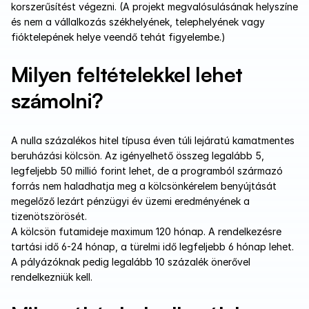
korszerűsítést végezni. (A projekt megvalósulásának helyszíne 
és nem a vállalkozás székhelyének, telephelyének vagy 
fióktelepének helye veendő tehát figyelembe.)
Milyen feltételekkel lehet 
számolni?
A nulla százalékos hitel típusa éven túli lejáratú kamatmentes 
beruházási kölcsön. Az igényelhető összeg legalább 5, 
legfeljebb 50 millió forint lehet, de a programból származó 
forrás nem haladhatja meg a kölcsönkérelem benyújtását 
megelőző lezárt pénzügyi év üzemi eredményének a 
tizenötszörösét.
A kölcsön futamideje maximum 120 hónap. A rendelkezésre 
tartási idő 6-24 hónap, a türelmi idő legfeljebb 6 hónap lehet. 
A pályázóknak pedig legalább 10 százalék önerővel 
rendelkezniük kell. 