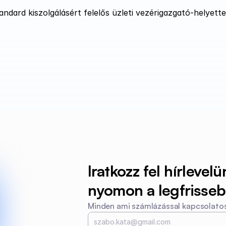
andard kiszolgálásért felelős üzleti vezérigazgató-helyettes
Iratkozz fel hírlevelü
nyomon a legfrissebb
Minden ami számlázással kapcsolatos