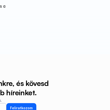
 a 
nkre, és kövesd 
 híreinket.
.
Feliratkozom