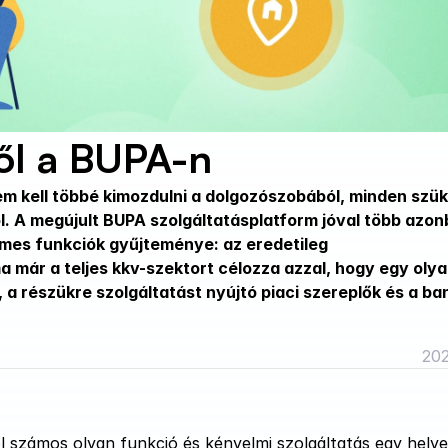
ől a BUPA-n
m kell többé kimozdulni a dolgozószobából, minden szük
. A megújult BUPA szolgáltatásplatform jóval több azonb
mes funkciók gyűjteménye: az eredetileg 
 már a teljes kkv-szektort célozza azzal, hogy egy olya
 a részükre szolgáltatást nyújtó piaci szereplők és a ban
202
l számos olyan funkció és kényelmi szolgáltatás egy helye