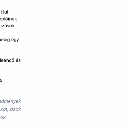
tal 
plőinek 
ozások 
edig egy 
leendő és 
A 
redmények 
kat, azok 
ok 