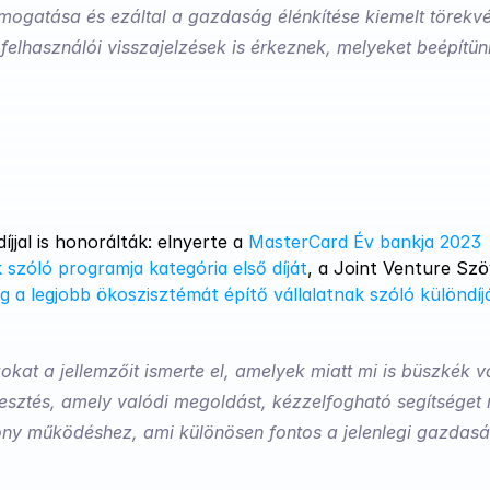
támogatása és ezáltal a gazdaság élénkítése kiemelt törekvé
felhasználói visszajelzések is érkeznek, melyeket beépítünk
jjal is honorálták: elnyerte a 
MasterCard Év bankja 2023 
zóló programja kategória első díját
 a legjobb ökoszisztémát építő vállalatnak szóló különdíj
kat a jellemzőit ismerte el, amelyek miatt mi is büszkék v
jlesztés, amely valódi megoldást, kézzelfogható segítséget n
ony működéshez, ami különösen fontos a jelenlegi gazdaság