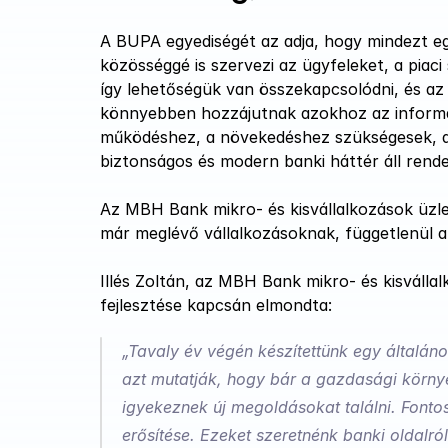
A BUPA egyediségét az adja, hogy mindezt egyet
közösséggé is szervezi az ügyfeleket, a piaci
így lehetőségük van összekapcsolódni, és az 
könnyebben hozzájutnak azokhoz az informác
működéshez, a növekedéshez szükségesek, a s
biztonságos és modern banki háttér áll rend
Az MBH Bank mikro- és kisvállalkozások üzletá
már meglévő vállalkozásoknak, függetlenül at
Illés Zoltán, az MBH Bank mikro- és kisvállal
fejlesztése kapcsán elmondta: 
„Tavaly év végén készítettünk egy általán
azt mutatják, hogy bár a gazdasági környez
igyekeznek új megoldásokat találni. Fontos 
erősítése. Ezeket szeretnénk banki oldalró