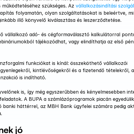
és működtetéséhez szükséges. Az 
lapítás folyamatán, olyan szolgáltatásokat is beleértve, mint
ginkább illő könyvelő kiválasztása és leszerződtetése. 
dő vállalkozó adó- és cégformaválasztó kalkulátorral ponto
bináriumokból tájékozódhat, vagy elindíthatja az első pén
forgalmi funkciókat is kínál: összeköthető vállalkozói 
egyenlegekről, kintlévőségekről és a fizetendő tételekről, a
nzakció is indítható. 
yvelőnek is, így még egyszerűbben és kényelmesebben inté
s feladatok. A BUPA a számlázóprogramok piacán egyedülik
 banki háttérrel, az MBH Bank ügyfelei számára pedig akt
.
nek jó