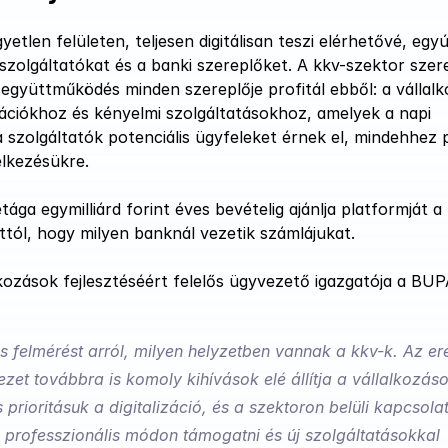
len felületen, teljesen digitálisan teszi elérhetővé, egyút
 szolgáltatókat és a banki szereplőket. A kkv-szektor szere
együttműködés minden szereplője profitál ebből: a vállalk
iókhoz és kényelmi szolgáltatásokhoz, amelyek a napi 
zolgáltatók potenciális ügyfeleket érnek el, mindehhez p
elkezésükre.
ga egymilliárd forint éves bevételig ajánlja platformját a 
tól, hogy milyen banknál vezetik számlájukat.
kozások fejlesztéséért felelős ügyvezető igazgatója a BUP
os felmérést arról, milyen helyzetben vannak a kkv-k. Az e
et továbbra is komoly kihívások elé állítja a vállalkozáso
prioritásuk a digitalizáció, és a szektoron belüli kapcsolat
l professzionális módon támogatni és új szolgáltatásokkal 