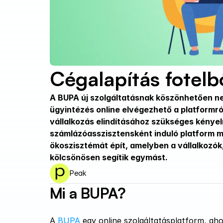
Cégalapítás fotelb
A BUPA új szolgáltatásnak köszönhetően ne
ügyintézés online elvégezhető a platformról
vállalkozás elindításához szükséges kényel
számlázóasszisztensként induló platform ma
ökoszisztémát épít, amelyben a vállalkozók,
kölcsönösen segítik egymást.
Peak
Mi a BUPA?
A 
BUPA 
egy online szolgáltatásplatform, aho