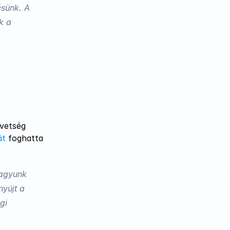
sünk. A 
 a 
, a Joint Venture Szövetség 
át
 foghatta 
agyunk 
yújt a 
i 