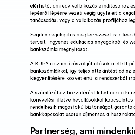
elérhető, ami egy vállalkozás elindításához 
lépésről lépésre vezeti végig ügyfeleit a céga
tanácsadás, vagy a vállalkozás profiljához le
Segíti a cégalapítás megtervezését is: a leen
terveit, ingyenes edukációs anyagokból és we
bankszámla megnyitását.
A BUPA a számlázószolgáltatások mellett pénz
bankszámlákkal, így teljes áttekintést ad az 
kiegyenlítésére közvetlenül a rendszerből tra
A számlázóhoz hozzáférést lehet adni a kön
könyvelési, illetve bevallásokkal kapcsolato
rendelkezik magasfokú biztonságot garantáló
bankkapcsolat esetén díjmentes a használata
Partnerség, ami mindenki