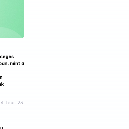
séges 
an, mint a 
n 
k 
4. febr. 23.
n 