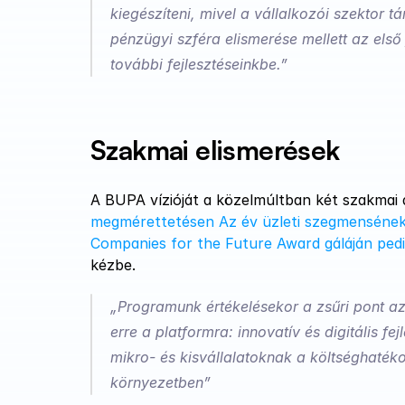
kiegészíteni, mivel a vállalkozói szektor 
pénzügyi szféra elismerése mellett az első 
további fejlesztéseinkbe.”
Szakmai elismerések
A BUPA vízióját a közelmúltban két szakmai dí
megmérettetésen Az év üzleti szegmensének s
Companies for the Future Award gáláján pedig
kézbe.
„Programunk értékelésekor a zsűri pont azo
erre a platformra: innovatív és digitális fe
mikro- és kisvállalatoknak a költséghaték
környezetben” 