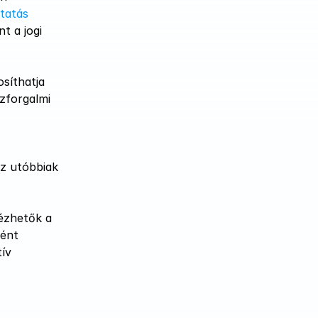
vállalkozásindítási szolgáltatás 
 a jogi 
síthatja 
zforgalmi 
z utóbbiak 
zhetők a 
ént 
ív 