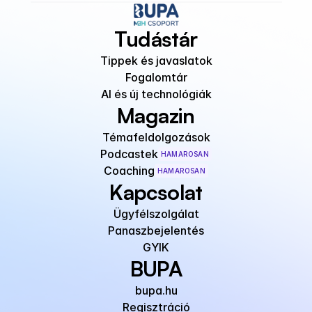
Tudástár
Tippek és javaslatok
Fogalomtár
AI és új technológiák
Magazin
Témafeldolgozások
Podcastek
HAMAROSAN
Coaching
HAMAROSAN
Kapcsolat
Ügyfélszolgálat
Panaszbejelentés
GYIK
BUPA
bupa.hu
Regisztráció