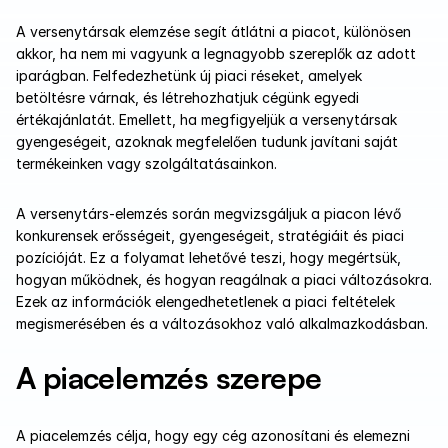
A versenytársak elemzése segít átlátni a piacot, különösen 
akkor, ha nem mi vagyunk a legnagyobb szereplők az adott 
iparágban. Felfedezhetünk új piaci réseket, amelyek 
betöltésre várnak, és létrehozhatjuk cégünk egyedi 
értékajánlatát. Emellett, ha megfigyeljük a versenytársak 
gyengeségeit, azoknak megfelelően tudunk javítani saját 
termékeinken vagy szolgáltatásainkon.
A versenytárs-elemzés során megvizsgáljuk a piacon lévő 
konkurensek erősségeit, gyengeségeit, stratégiáit és piaci 
pozícióját. Ez a folyamat lehetővé teszi, hogy megértsük, 
hogyan működnek, és hogyan reagálnak a piaci változásokra. 
Ezek az információk elengedhetetlenek a piaci feltételek 
megismerésében és a változásokhoz való alkalmazkodásban.
A piacelemzés szerepe
A piacelemzés célja, hogy egy cég azonosítani és elemezni 