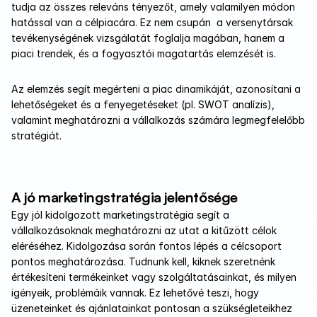
tudja az összes releváns tényezőt, amely valamilyen módon 
hatással van a célpiacára. Ez nem csupán  a versenytársak 
tevékenységének vizsgálatát foglalja magában, hanem a 
piaci trendek, és a fogyasztói magatartás elemzését is. 
Az elemzés segít megérteni a piac dinamikáját, azonosítani a 
lehetőségeket és a fenyegetéseket (pl. SWOT analízis), 
valamint meghatározni a vállalkozás számára legmegfelelőbb 
stratégiát.
A jó marketingstratégia jelentősége
Egy jól kidolgozott marketingstratégia segít a 
vállalkozásoknak meghatározni az utat a kitűzött célok 
eléréséhez. Kidolgozása során fontos lépés a célcsoport 
pontos meghatározása. Tudnunk kell, kiknek szeretnénk 
értékesíteni termékeinket vagy szolgáltatásainkat, és milyen 
igényeik, problémáik vannak. Ez lehetővé teszi, hogy 
üzeneteinket és ajánlatainkat pontosan a szükségleteikhez 