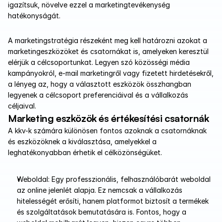
igazítsuk, növelve ezzel a marketingtevékenység 
hatékonyságát.
A marketingstratégia részeként meg kell határozni azokat a 
marketingeszközöket és csatornákat is, amelyeken keresztül 
elérjük a célcsoportunkat. Legyen szó közösségi média 
kampányokról, e-mail marketingről vagy fizetett hirdetésekről, 
a lényeg az, hogy a választott eszközök összhangban 
legyenek a célcsoport preferenciáival és a vállalkozás 
céljaival.
Marketing eszközök és értékesítési csatornák 
A kkv-k számára különösen fontos azoknak a csatornáknak 
és eszközöknek a kiválasztása, amelyekkel a 
leghatékonyabban érhetik el célközönségüket.
Weboldal: Egy professzionális, felhasználóbarát weboldal 
az online jelenlét alapja. Ez nemcsak a vállalkozás 
hitelességét erősíti, hanem platformot biztosít a termékek 
és szolgáltatások bemutatására is. Fontos, hogy a 