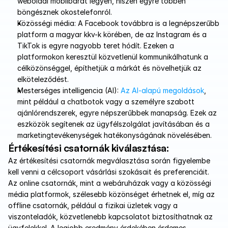
weboldal mobilbarát legyen, hiszen egyre többen 
böngésznek okostelefonról.
Közösségi média: A Facebook továbbra is a legnépszerűbb 
platform a magyar kkv-k körében, de az Instagram és a 
TikTok is egyre nagyobb teret hódít. Ezeken a 
platformokon keresztül közvetlenül kommunikálhatunk a 
célközönséggel, építhetjük a márkát és növelhetjük az 
elköteleződést.
Mesterséges intelligencia (AI): 
Az AI-alapú megoldások
, 
mint például a chatbotok vagy a személyre szabott 
ajánlórendszerek, egyre népszerűbbek manapság. Ezek az 
eszközök segítenek az ügyfélszolgálat javításában és a 
marketingtevékenységek hatékonyságának növelésében.
Értékesítési csatornák kiválasztása:
Az értékesítési csatornák megválasztása során figyelembe 
kell venni a célcsoport vásárlási szokásait és preferenciáit. 
Az online csatornák, mint a webáruházak vagy a közösségi 
média platformok, szélesebb közönséget érhetnek el, míg az 
offline csatornák, például a fizikai üzletek vagy a 
viszonteladók, közvetlenebb kapcsolatot biztosíthatnak az 
ügyfelekkel. A legjobb eredmény érdekében érdemes 