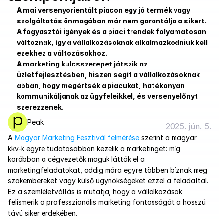
A mai versenyorientált piacon egy jó termék vagy 
szolgáltatás önmagában már nem garantálja a sikert.
A fogyasztói igények és a piaci trendek folyamatosan 
változnak, így a vállalkozásoknak alkalmazkodniuk kell 
ezekhez a változásokhoz.
A marketing kulcsszerepet játszik az 
üzletfejlesztésben, hiszen segít a vállalkozásoknak 
abban, hogy megértsék a piacukat, hatékonyan 
kommunikáljanak az ügyfeleikkel, és versenyelőnyt 
szerezzenek.
Peak
2025. jún. 5.
A 
Magyar Marketing Fesztivál felmérése
 szerint a magyar 
kkv-k egyre tudatosabban kezelik a marketinget: míg 
korábban a cégvezetők maguk látták el a 
marketingfeladatokat, addig mára egyre többen bíznak meg 
szakembereket vagy külső ügynökségeket ezzel a feladattal. 
Ez a szemléletváltás is mutatja, hogy a vállalkozások 
felismerik a professzionális marketing fontosságát a hosszú 
távú siker érdekében.