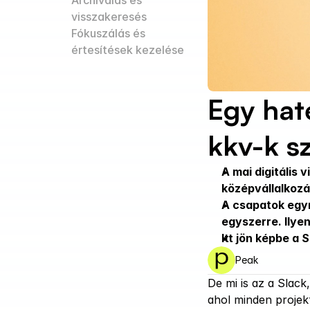
Archiválás és 
visszakeresés
Fókuszálás és 
értesítések kezelése
Egy hat
kkv-k s
A mai digitális 
középvállalkozá
A csapatok egyr
egyszerre. Ilye
Itt jön képbe a 
Peak
De mi is az a Slack
ahol minden projekt