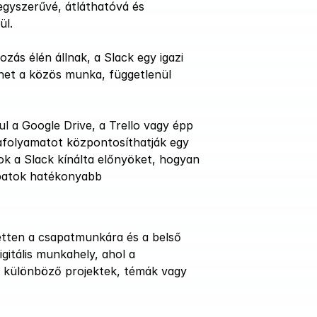
egyszerűvé, átláthatóvá és 
ül.
ás élén állnak, a Slack egy igazi 
het a közös munka, függetlenül 
 a Google Drive, a Trello vagy épp 
folyamatot központosíthatják egy 
k a Slack kínálta előnyöket, hogyan 
patok hatékonyabb 
tten a csapatmunkára és a belső 
itális munkahely, ahol a 
különböző projektek, témák vagy 