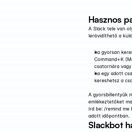
Hasznos pa
A Slack tele van ol
lerövidíthető a kül
ha gyorsan keres
Command+K (Mac)
csatornára vagy 
ha egy adott cs
kereshetsz a cs
A gyorsbillentyűk 
emlékeztetőket mag
írd be: /remind me
adott időpontban.
Slackbot h