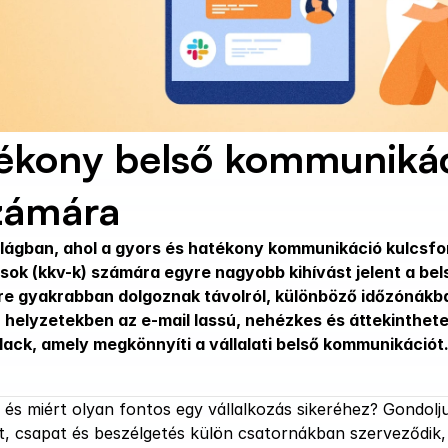
ékony belső kommunikáci
zámára
világban, ahol a gyors és hatékony kommunikáció kulcsfon
sok (kkv-k) számára egyre nagyobb kihívást jelent a be
e gyakrabban dolgoznak távolról, különböző időzónákba
n helyzetekben az e-mail lassú, nehézkes és áttekinthete
Slack, amely megkönnyíti a vállalati belső kommunikációt
, és miért olyan fontos egy vállalkozás sikeréhez? Gondoljunk
, csapat és beszélgetés külön csatornákban szerveződik, a