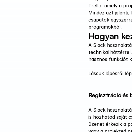
Trello, amely a pr
Mindez azt jelenti
csapatok egyszerre
programokból.
Hogyan kez
A Slack használatá
technikai háttérre
hasznos funkciót k
Lássuk lépésről lép
Regisztráció és b
A Slack használatáh
is hozhatod saját 
üzenet érkezik a p
vagy a projekted n