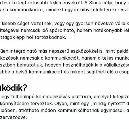
tesül a legfontosabb fejleményekről. A Slack célja, hogy 
e a kommunikációt, mindezt egy intuitív felületen kereszt
kisebb céget vezetnek, vagy egy gyorsan növekvő vállalkoz
gítségével nemcsak idő spórolható, hanem hatékonyabb le
attagok épp hol tartózkodnak. 
űen integrálható más népszerű eszközökkel is, mint például
alkozások nemcsak a kommunikációt, hanem a teljes munka
sztban bemutatjuk, hogyan használhatják ki a vállalkozáso
ebbé a belső kommunikációt és miként segítheti elő a csa
ködik?
 egy felhőalapú kommunikációs platform, amelyet kifejeze
nnyítésére terveztek. Olyan, mint egy „mindig nyitott” dig
 időben, átlátható módon kommunikálhatnak egymással, a 
zerveződve. 