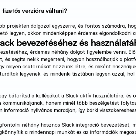
fizetős verzióra váltani?
bb projekten dolgozol egyszerre, és fontos számodra, hog
ető legyen, akkor mindenképpen érdemes elgondolkodni a
lack bevezetéséhez és használatá
vezetéséhez, érdemes néhány dolgot figyelembe venni. Elős
t, és segíts nekik megérteni, hogyan használhatják a plat
y milyen csatornákat hozzunk létre, és miként használjuk 
turáltak legyenek, és mindenki tisztában legyen azzal, hol
gy bátorítsd a kollégákat a Slack aktív használatára, és 
 kommunikáljanak, hanem minél több beszélgetést folytas
 információ nyilvános maradjon, így bárki visszakereshes
fontolni néhány hasznos Slack integráció bevezetését, mi
könnyítik a mindennapi munkát és az információk megosz