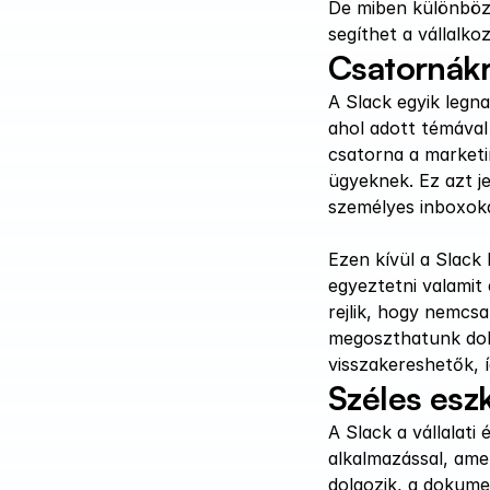
De miben különbözi
segíthet a vállal
Csatornák
A Slack egyik legn
ahol adott témával
csatorna a marketi
ügyeknek. Ez azt j
személyes inboxoka
Ezen kívül a Slack 
egyeztetni valamit
rejlik, hogy nemcs
megoszthatunk dok
visszakereshetők, 
Széles esz
A Slack a vállalati
alkalmazással, ame
dolgozik, a dokume