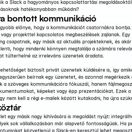
k a Slack a hagyományos kapcsolattartási megoldásoktól (p
kozásoknak hatékonyabban működni?
ra bontott kommunikáció
agyobb előnye, hogy a kommunikációt csatornákra bontja. A
 vagy projekttel kapcsolatos megbeszélések zajlanak. Egy 
ng csapatnak, egy másik az aktuális projekteknek, és akár 
elenti, hogy mindenki könnyen megtalálja a számára releván
t túlterhelné az irreleváns üzenetek áradata.
lehetőséget biztosít privát üzenetek küldésére is, így amik
 egyszerűen beírnak egy üzenetet, és azonnal megérkezik 
ak a szöveges kommunikációra fókuszál, hanem fájlmegosztá
umentumokat, képeket vagy épp prezentációkat. Ezek a fá
így nem kell a régi e-mailek között kutakodni, ha újra sz
köztár
 élet egy másik nagy kihívására is megoldást nyújt: integrá
lyek sok vállalkozásban már alapvető fontosságúak. Ha pé
ntumokat közvetlenül a Slack-en keresztül lehet megoszta