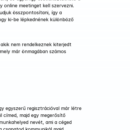
online meetinget kell szervezni. 
djuk összpontosítani, így a 
ogy ki-be lépkednének különböző 
kik nem rendelkeznek kiterjedt 
, amely már önmagában számos 
gy egyszerű regisztrációval már létre 
l címed, majd egy megerősítő 
 munkahelyed nevét, ami a céged 
n a csapatod kommunikál majd.