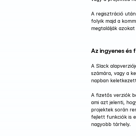
A regisztráció után
folyik majd a komm
megtalálják azokat
Az ingyenes és f
A Slack alapverzió
számára, vagy a kez
napban keletkezett
A fizetős verziók b
ami azt jelenti, h
projektek során re
fejlett funkciók is 
nagyobb tárhely.