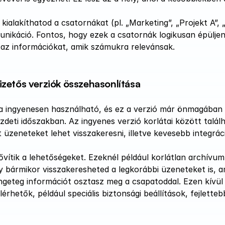
 kialakíthatod a csatornákat (pl. „Marketing”, „Projekt A”, 
unikáció. Fontos, hogy ezek a csatornák logikusan épüljene
 az információkat, amik számukra relevánsak.
izetős verziók összehasonlítása
ja ingyenesen használható, és ez a verzió már önmagában i
deti időszakban. Az ingyenes verzió korlátai között találh
 üzeneteket lehet visszakeresni, illetve kevesebb integrác
ővítik a lehetőségeket. Ezeknél például korlátlan archívum
ogy bármikor visszakeresheted a legkorábbi üzeneteket is,
ngeteg információt osztasz meg a csapatoddal. Ezen kívül
elérhetők, például speciális biztonsági beállítások, fejlette