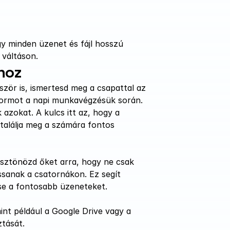
y minden üzenet és fájl hosszú 
 váltáson.
hoz
zör is, ismertesd meg a csapattal az 
formot a napi munkavégzésük során. 
azokat. A kulcs itt az, hogy a 
 találja meg a számára fontos 
ösztönözd őket arra, hogy ne csak 
sanak a csatornákon. Ez segít 
se a fontosabb üzeneteket.
nt például a Google Drive vagy a 
tását.