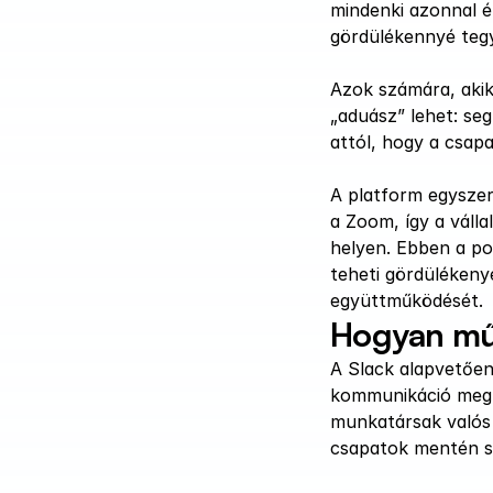
mindenki azonnal ér
gördülékennyé tegy
Azok számára, akik 
„aduász” lehet: se
attól, hogy a csap
A platform egyszer
a Zoom, így a váll
helyen. Ebben a po
teheti gördülékeny
együttműködését.
Hogyan mű
A Slack alapvetően
kommunikáció megkö
munkatársak valós
csapatok mentén s