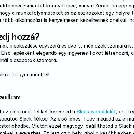
ojektmenedzsmentet könnyíti meg, vagy a Zoom, ha épp egy 
, hogy a munkafolyamatokat és az eszközöket egy helyre tu
 több alkalmazást is kényelmesen kezelhetnek anélkül, h
dj hozzá?
nak megkezdése egyszerű és gyors, még azok számára is, a
l. Első lépésként elegendő egy ingyenes fiókot létrehozni
ínál a csapatok számára. 
ésre, hogyan indulj el!
eállítás
oz először is fel kell keresned a
 Slack weboldalát
, ahol e
csapatod Slack fiókod. Az első lépés, hogy megadd az e-mai
ostafiókodba. Miután ezzel megvagy, beállíthatod a Slack
evével is egyezhet. Ez lesz az a hely, ahol a későbbiekbe