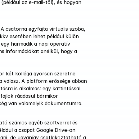
éldául az e-mail-től), és hogyan 
 csatorna egyfajta virtuális szoba, 
kkv esetében lehet például külön 
egy harmadik a napi operatív 
s információkat anélkül, hogy a 
or két kolléga gyorsan szeretne 
a válasz. A platform erőssége abban 
sra is alkalmas: egy kattintással 
jlok ráadásul bármikor 
ükség van valamelyik dokumentumra.
lható számos egyéb szoftverrel és 
ldául a csapat Google Drive-on 
ni, de ugyanígy csatlakoztatható a 