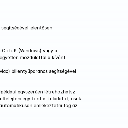
segítségével jelentősen 
 Ctrl+K (Windows) vagy a 
gyetlen mozdulattal a kívánt 
c) billentyűparancs segítségével 
lpéldául egyszerűen létrehozhatsz 
elejteni egy fontos feladatot, csak 
 automatikusan emlékeztetni fog az 