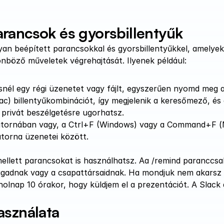
rancsok és gyorsbillentyűk
yan beépített parancsokkal és gyorsbillentyűkkel, amelyek 
önböző műveletek végrehajtását. Ilyenek például:
nél egy régi üzenetet vagy fájlt, egyszerűen nyomd meg a
 billentyűkombinációt, így megjelenik a keresőmező, és e
privát beszélgetésre ugorhatsz. 
atornában vagy, a Ctrl+F (Windows) vagy a Command+F (Ma
atorna üzenetei között.
mellett parancsokat is használhatsz. Aa /remind paranccsa
adnak vagy a csapattársaidnak. Ha mondjuk nem akarsz elf
 holnap 10 órakor, hogy küldjem el a prezentációt. A Slack
asználata