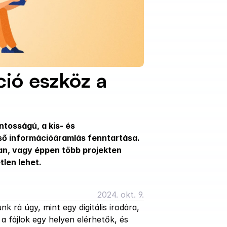
ó eszköz a 
tosságú, a kis- és 
lső információáramlás fenntartása.
n, vagy éppen több projekten 
tlen lehet.
.
2024. okt. 9.
 rá úgy, mint egy digitális irodára, 
 fájlok egy helyen elérhetők, és 