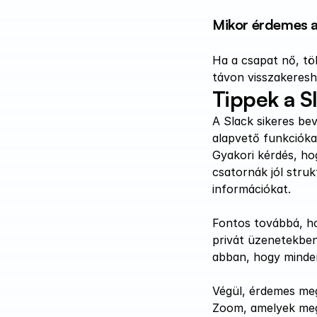
Mikor érdemes a 
Ha a csapat nő, tö
távon visszakeresh
Tippek a S
A Slack sikeres be
alapvető funkcióka
Gyakori kérdés, hog
csatornák jól struk
információkat.
Fontos továbbá, ho
privát üzenetekben
abban, hogy minden
Végül, érdemes meg
Zoom, amelyek meg