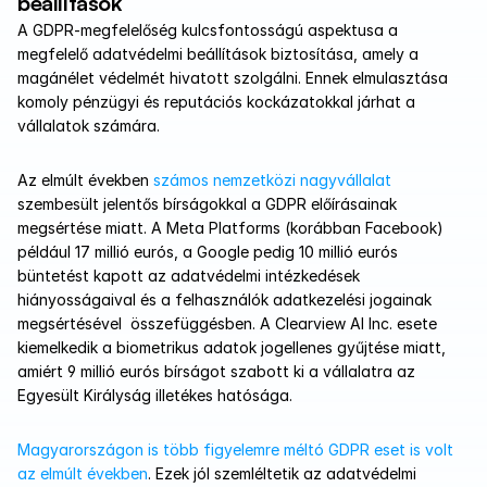
beállítások
A GDPR-megfelelőség kulcsfontosságú aspektusa a 
megfelelő adatvédelmi beállítások biztosítása, amely a 
magánélet védelmét hivatott szolgálni. Ennek elmulasztása 
komoly pénzügyi és reputációs kockázatokkal járhat a 
vállalatok számára.
Az elmúlt években 
számos nemzetközi nagyvállalat
szembesült jelentős bírságokkal a GDPR előírásainak 
megsértése miatt. A Meta Platforms (korábban Facebook) 
például 17 millió eurós, a Google pedig 10 millió eurós 
büntetést kapott az adatvédelmi intézkedések 
hiányosságaival és a felhasználók adatkezelési jogainak 
megsértésével  összefüggésben. A Clearview AI Inc. esete 
kiemelkedik a biometrikus adatok jogellenes gyűjtése miatt, 
amiért 9 millió eurós bírságot szabott ki a vállalatra az 
Egyesült Királyság illetékes hatósága.
Magyarországon is több figyelemre méltó GDPR eset is volt 
az elmúlt években
. Ezek jól szemléltetik az adatvédelmi 