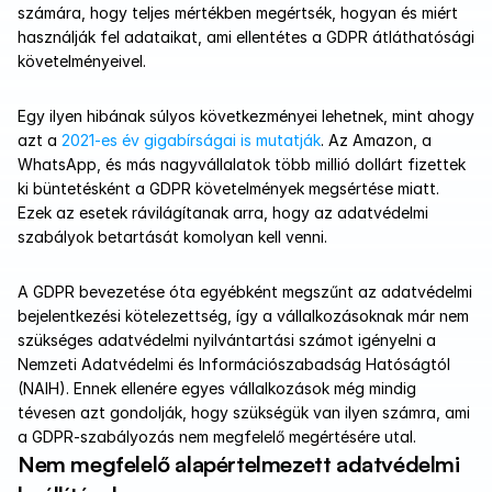
számára, hogy teljes mértékben megértsék, hogyan és miért 
használják fel adataikat, ami ellentétes a GDPR átláthatósági 
követelményeivel.
Egy ilyen hibának súlyos következményei lehetnek, mint ahogy 
azt a 
2021-es év gigabírságai is mutatják
. Az Amazon, a 
WhatsApp, és más nagyvállalatok több millió dollárt fizettek 
ki büntetésként a GDPR követelmények megsértése miatt. 
Ezek az esetek rávilágítanak arra, hogy az adatvédelmi 
szabályok betartását komolyan kell venni.
A GDPR bevezetése óta egyébként megszűnt az adatvédelmi 
bejelentkezési kötelezettség, így a vállalkozásoknak már nem 
szükséges adatvédelmi nyilvántartási számot igényelni a 
Nemzeti Adatvédelmi és Információszabadság Hatóságtól 
(NAIH). Ennek ellenére egyes vállalkozások még mindig 
tévesen azt gondolják, hogy szükségük van ilyen számra, ami 
a GDPR-szabályozás nem megfelelő megértésére utal.
Nem megfelelő alapértelmezett adatvédelmi 