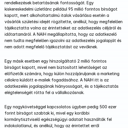
rendelkezések betartásának fontosságát. Egy 
kiskereskedelmi üzletlánc például 95 millió forintos bírságot 
kapott, mert alkoholtartalmú italok vásárlása esetén a 
vásárlók születési idejét rögzítette, anélkül, hogy megfelelően 
tájékoztatta volna az érintetteket az adatkezelés céljáról és 
időtartamáról. A NAIH megállapította, hogy az adatkezelő 
nem tudta megfelelően igazolni az adatkezelés jogalapját és 
nem adott megfelelő tájékoztatást az vevőknek.
Egy másik esetben egy hírszolgáltató 2 millió forintos 
bírságot kapott, mivel nem biztosított lehetőséget az 
előfizetők számára, hogy külön hozzájáruljanak a marketing 
célokra küldött e-mailek fogadásához. A NAIH itt is az 
adatkezelés jogalapjának hiányosságait, és a tájékoztatás 
elégtelenségét rótta fel a vállalkozásnak.
Egy nagykövetséggel kapcsolatos ügyben pedig 500 ezer 
forint bírságot szabtak ki, mivel egy korábbi 
kormánytisztviselő egészségügyi adatait használták fel 
indokolatlanul, és anélkül, hogy az érintettet erről 