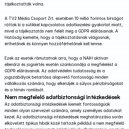
tájékoztatták volna.
A TV2 Média Csoport Zrt. esetében 10 millió forintos bírságot 
róttak ki a sütikkel kapcsolatos adatkezelési gyakorlat miatt, 
mivel a tájékoztatás nem felelt meg a GDPR előírásainak. A 
Hatóság kiemelte, hogy a tájékoztatásnak világosnak, 
érthetőnek és könnyen hozzáférhetőnek kell lennie.
Ezek az esetek rámutatnak arra, hogy a NAIH aktívan 
ellenőrzi és jogsértés esetén szankcionálja a megfelelést a 
GDPR előírásainak. Az adatvédelmi tudatosság és a 
jogszabályok betartása alapvető fontosságú minden 
vállalkozás számára, hogy elkerüljék a súlyos pénzbírságokat 
és a hírnév romlását.
Nem megfelelő adatbiztonsági intézkedések
Az adatbiztonsági intézkedések kiemelt fontosságúak 
minden olyan szervezet számára, amely személyes adatokat 
kezel. Az adatbiztonsági intézkedések meghatározása során 
elkövetett tipikus hibák közé tartozik például a nem megfelelő 