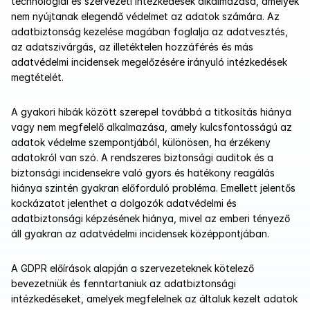
technológiai és szervezeti intézkedések alkalmazása, amelyek 
nem nyújtanak elegendő védelmet az adatok számára. Az 
adatbiztonság kezelése magában foglalja az adatvesztés, 
az adatszivárgás, az illetéktelen hozzáférés és más 
adatvédelmi incidensek megelőzésére irányuló intézkedések 
megtételét.
A gyakori hibák között szerepel továbbá a titkosítás hiánya 
vagy nem megfelelő alkalmazása, amely kulcsfontosságú az 
adatok védelme szempontjából, különösen, ha érzékeny 
adatokról van szó. A rendszeres biztonsági auditok és a 
biztonsági incidensekre való gyors és hatékony reagálás 
hiánya szintén gyakran előforduló probléma. Emellett jelentős 
kockázatot jelenthet a dolgozók adatvédelmi és 
adatbiztonsági képzésének hiánya, mivel az emberi tényező 
áll gyakran az adatvédelmi incidensek középpontjában.
A GDPR előírások alapján a szervezeteknek kötelező 
bevezetniük és fenntartaniuk az adatbiztonsági 
intézkedéseket, amelyek megfelelnek az általuk kezelt adatok 