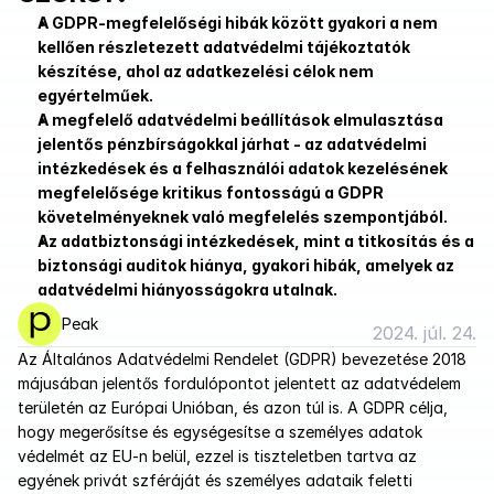
A GDPR-megfelelőségi hibák között gyakori a nem 
kellően részletezett adatvédelmi tájékoztatók 
készítése, ahol az adatkezelési célok nem 
egyértelműek.
A megfelelő adatvédelmi beállítások elmulasztása 
jelentős pénzbírságokkal járhat - az adatvédelmi 
intézkedések és a felhasználói adatok kezelésének 
megfelelősége kritikus fontosságú a GDPR 
követelményeknek való megfelelés szempontjából.
Az adatbiztonsági intézkedések, mint a titkosítás és a 
biztonsági auditok hiánya, gyakori hibák, amelyek az 
adatvédelmi hiányosságokra utalnak.
Peak
2024. júl. 24.
Az Általános Adatvédelmi Rendelet (GDPR) bevezetése 2018 
májusában jelentős fordulópontot jelentett az adatvédelem 
területén az Európai Unióban, és azon túl is. A GDPR célja, 
hogy megerősítse és egységesítse a személyes adatok 
védelmét az EU-n belül, ezzel is tiszteletben tartva az 
egyének privát szféráját és személyes adataik feletti 