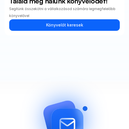
Találd meg nálunk könyvelődet!
Segítünk összekötni a vállalkozásod számára legmegfelelőbb 
könyvelővel
Könyvelőt keresek