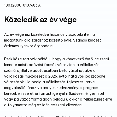
10032000-01076868. 
Közeledik az év vége
Az év végéhez közeledve hasznos visszatekinteni a 
mögöttünk álló záráshoz közelítő évre. Számos kérdést 
érdemes ilyenkor átgondolni.
Ezek közé tartozik például, hogy a következő évtől célszerű 
lenne-e másik adózási formát választani a vállalkozás 
számára, illetve adott esetben befolyásolhatják-e a 
vállalkozás működését a 2026. évtől hatályos jogszabályi 
változások. Ha pedig a vállalkozás fejlesztési tervei 
megvalósításához valamilyen kedvezményes program 
keretében szeretne forrást igényelni (kedvezményes hitel 
vagy pályázat formájában például), akkor a felkészülést erre 
a folyamatra még az idén célszerű elkezdeni.