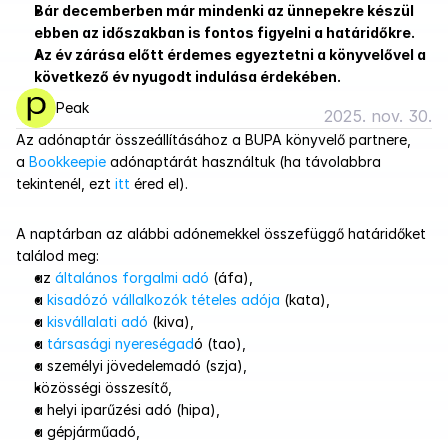
Bár decemberben már mindenki az ünnepekre készül 
ebben az időszakban is fontos figyelni a határidőkre.
Az év zárása előtt érdemes egyeztetni a könyvelővel a 
következő év nyugodt indulása érdekében.
Peak
2025. nov. 30.
Az adónaptár összeállításához a BUPA könyvelő partnere, 
a 
Bookkeepie
 adónaptárát használtuk (ha távolabbra 
tekintenél, ezt 
itt
 éred el).
A naptárban az alábbi adónemekkel összefüggő határidőket 
találod meg:
az 
általános forgalmi adó
 (áfa),
a 
kisadózó vállalkozók tételes adója
 (kata),
a 
kisvállalati adó
 (kiva),
a 
társasági nyereségad
ó (tao),
a személyi jövedelemadó (szja),
közösségi összesítő,
a helyi iparűzési adó (hipa),
a gépjárműadó,