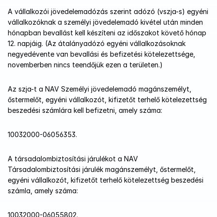
A vállalkozói jövedelemadózás szerint adózó (vszja-s) egyéni 
vállalkozóknak a személyi jövedelemadó kivétel után minden 
hónapban bevallást kell készíteni az időszakot követő hónap 
12. napjáig. (Az átalányadózó egyéni vállalkozásoknak 
negyedévente van bevallási és befizetési kötelezettsége, 
novemberben nincs teendőjük ezen a területen.)
Az szja-t a NAV Személyi jövedelemadó magánszemélyt, 
őstermelőt, egyéni vállalkozót, kifizetőt terhelő kötelezettség 
beszedési számlára kell befizetni, amely száma:
10032000-06056353.
A társadalombiztosítási járulékot a NAV 
Társadalombiztosítási járulék magánszemélyt, őstermelőt, 
egyéni vállalkozót, kifizetőt terhelő kötelezettség beszedési 
számla, amely száma:
10032000-06055802.