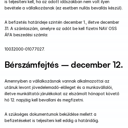
is teljesíteni kell, ha az adott időszakban nem volt ilyen 
bevétele a vállalkozásnak (ez esetben nullás bevallás készül).
A befizetés határideje szintén december 1., illetve december 
31. A számlaszám, amelyre az adót be kell fizetni NAV OSS 
ÁFA beszedési számla:
10032000-01077027.
Bérszámfejtés – december 12.
Amennyiben a vállalkozásnak vannak alkalmazottai az 
utánuk levont jövedelemadó-előleget és a munkavállalói, 
illetve munkáltatói járulékokat az elszámolt hónapot követő 
hó 12. napjáig kell bevallani és megfizetni.
A szükséges dokumentumok beküldése mellett a 
befizetéseket is teljesíteni kell eddig a határidőig.