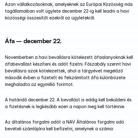
Azon vállalkozásoknak, amelyeknek az Európai Közösség más 
tagállamaiban volt ügylete december 22-ig kell leadni a havi 
közösségi összesítőt ezekről az ügyletekről.
Áfa – december 22.
Novemberben a havi bevallásra kötelezett áfaalanyoknak kell 
áfabevallást készíteni és adót fizetni. Főszabály szerint havi 
bevallásra azok kötelezettek, ahol a tárgyévet megelőző 
második évben a fizetett és felszámított áfa különbözete 
meghaladta az egymillió forintot.
A határidő december 22. A bevallást is eddig kell beküldeni és 
a fizetésnek is legkésőbb ezen a napon meg kell történnie.
Az általános forgalmi adót a NAV Általános forgalmi adó 
bevételi számlájára kell befizetni, amelynek a száma: