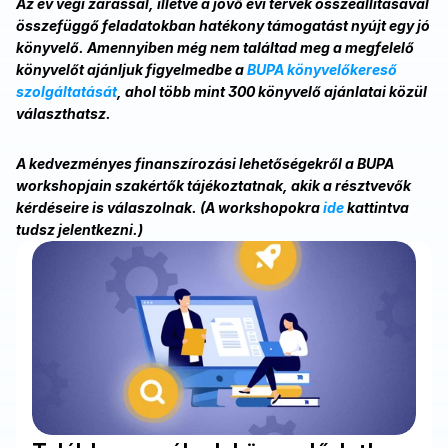
Az év végi zárással, illetve a jövő évi tervek összeállításával 
összefüggő feladatokban hatékony támogatást nyújt egy jó 
könyvelő. Amennyiben még nem találtad meg a megfelelő 
könyvelőt ajánljuk figyelmedbe a 
BUPA könyvelőkereső 
szolgáltatását
, ahol több mint 300 könyvelő ajánlatai közül 
választhatsz.
A kedvezményes finanszírozási lehetőségekről a BUPA 
workshopjain szakértők tájékoztatnak, akik a résztvevők 
kérdéseire is válaszolnak. (A workshopokra
 ide
 kattintva 
tudsz jelentkezni.)