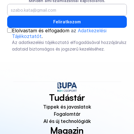
Minden ami számlázással kapcsolatos.
Feliratkozom
Elolvastam és elfogadom 
az 
Adatkezelési 
Tájékoztatót
.
Az adatkezelési tájékoztató elfogadásával hozzájárulsz 
adataid biztonságos és jogszerű kezeléséhez.
Tudástár
Tippek és javaslatok
Fogalomtár
AI és új technológiák
Magazin