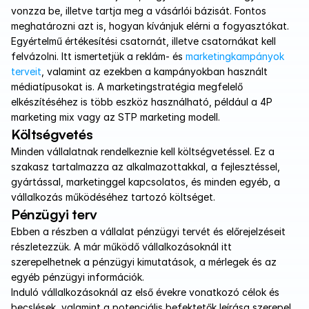
vonzza be, illetve tartja meg a vásárlói bázisát. Fontos 
meghatározni azt is, hogyan kívánjuk elérni a fogyasztókat. 
Egyértelmű értékesítési csatornát, illetve csatornákat kell 
felvázolni. Itt ismertetjük a reklám- és 
marketingkampányok 
terveit
, valamint az ezekben a kampányokban használt 
médiatípusokat is. A marketingstratégia megfelelő 
elkészítéséhez is több eszköz használható, például a 4P 
marketing mix vagy az STP marketing modell.
Költségvetés
Minden vállalatnak rendelkeznie kell költségvetéssel. Ez a 
szakasz tartalmazza az alkalmazottakkal, a fejlesztéssel, 
gyártással, marketinggel kapcsolatos, és minden egyéb, a 
vállalkozás működéséhez tartozó költséget.
Pénzügyi terv
Ebben a részben a vállalat pénzügyi tervét és előrejelzéseit 
részletezzük. A már működő vállalkozásoknál itt 
szerepelhetnek a pénzügyi kimutatások, a mérlegek és az 
egyéb pénzügyi információk. 
Induló vállalkozásoknál az első évekre vonatkozó célok és 
becslések, valamint a potenciális befektetők leírása szerepel 