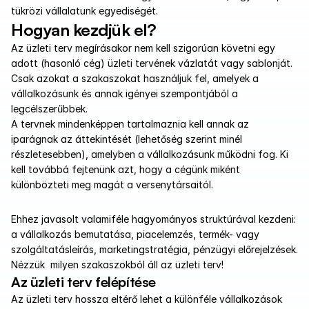
tükrözi vállalatunk egyediségét.
Hogyan kezdjük el?
Az üzleti terv megírásakor nem kell szigorúan követni egy 
adott (hasonló cég) üzleti tervének vázlatát vagy sablonját. 
Csak azokat a szakaszokat használjuk fel, amelyek a 
vállalkozásunk és annak igényei szempontjából a 
legcélszerűbbek. 
A tervnek mindenképpen tartalmaznia kell annak az 
iparágnak az áttekintését (lehetőség szerint minél 
részletesebben), amelyben a vállalkozásunk működni fog. Ki 
kell továbbá fejtenünk azt, hogy a cégünk miként 
különbözteti meg magát a versenytársaitól.
Ehhez javasolt valamiféle hagyományos struktúrával kezdeni: 
a vállalkozás bemutatása, piacelemzés, termék- vagy 
szolgáltatásleírás, marketingstratégia, pénzügyi előrejelzések. 
Nézzük  milyen szakaszokból áll az üzleti terv!
Az üzleti terv felépítése
Az üzleti terv hossza eltérő lehet a különféle vállalkozások 