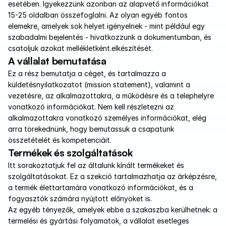
esetében. Igyekezzünk azonban az alapvető információkat 
15-25 oldalban összefoglalni. Az olyan egyéb fontos 
elemekre, amelyek sok helyet igényelnek - mint például egy 
szabadalmi bejelentés - hivatkozzunk a dokumentumban, és 
csatoljuk azokat mellékletként.elkészítését.
A vállalat bemutatása
Ez a rész bemutatja a céget, és tartalmazza a 
küldetésnyilatkozatot (mission statement), valamint a 
vezetésre, az alkalmazottakra, a működésre és a telephelyre 
vonatkozó információkat. Nem kell részletezni az 
alkalmazottakra vonatkozó személyes információkat, elég 
arra törekednünk, hogy bemutassuk a csapatunk 
összetételét és kompetenciáit.
Termékek és szolgáltatások
Itt sorakoztatjuk fel az általunk kínált termékeket és 
szolgáltatásokat. Ez a szekció tartalmazhatja az árképzésre, 
a termék élettartamára vonatkozó információkat, és a 
fogyasztók számára nyújtott előnyöket is. 
Az egyéb tényezők, amelyek ebbe a szakaszba kerülhetnek: a 
termelési és gyártási folyamatok, a vállalat esetleges 