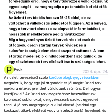
törekedjünk arra, hogy a terv tükrözze a vállalkozásunk 
egyediségét - ez megragadja a potenciális befektetők 
figyelmét.
Az üzleti terv ideális hossza 15-25 oldal, de ez 
változhat a vállalkozás jellegétől függően. Az a lényeg, 
hogy a terv tartalmazza az alapvető információkat, a 
hosszabb mellékletekre pedig hivatkozzon.
Míg a hagyományos üzleti tervek részletesek és 
átfogóak, a 
lean startup
 tervek rövidek és a 
kulcsfontosságú elemekre összpontosítanak. A lean 
startup modellek jó kiindulópontként szolgálnak, de 
egy részletesebb terv elkészítése is szükséges lehet.
Peak
2024. ápr. 24.
Az üzleti tervezésről szóló 
korábbi blogbejegyzésünkben
megnéztük, hogy egy jól átgondolt és jól megírt üzleti terv 
mekkora értéket jelenthet vállalatunk számára. De hogyan 
kezdjünk el? Az üzleti terv megírásához használhatunk 
különböző sablonokat, de igyekezzünk azokat egyedivé 
tenni. A jó terv megragadja a külső olvasó (például egy 
kockázatitőke-befektető vagy a hitelező bank) figyelmét, és 