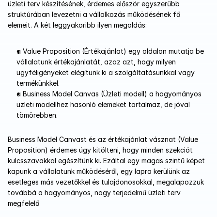
üzleti terv készítésének, érdemes először egyszerűbb 
struktúrában levezetni a vállalkozás működésének fő 
elemeit. A két leggyakoribb ilyen megoldás: 
a Value Proposition (Értékajánlat) egy oldalon mutatja be 
vállalatunk értékajánlatát, azaz azt, hogy milyen 
ügyféligényeket elégítünk ki a szolgáltatásunkkal vagy 
termékünkkel. 
a Business Model Canvas (Üzleti modell) a hagyományos 
üzleti modellhez hasonló elemeket tartalmaz, de jóval 
tömörebben.
Business Model Canvast és az értékajánlat vásznat (Value 
Proposition) érdemes úgy kitölteni, hogy minden szekciót 
kulcsszavakkal egészítünk ki. Ezáltal egy magas szintű képet 
kapunk a vállalatunk működéséről, egy lapra kerülünk az 
esetleges más vezetőkkel és tulajdonosokkal, megalapozzuk 
továbbá a hagyományos, nagy terjedelmű üzleti terv 
megfelelő 