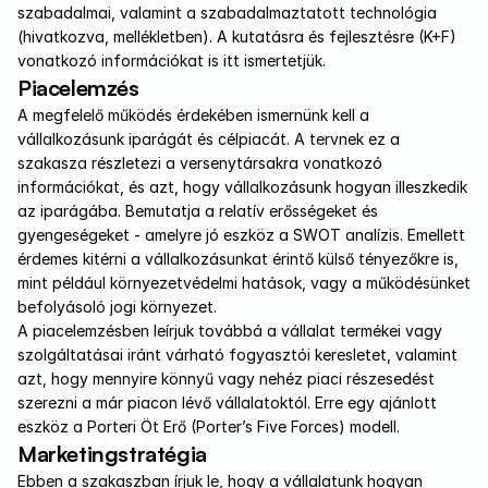
szabadalmai, valamint a szabadalmaztatott technológia 
(hivatkozva, mellékletben). A kutatásra és fejlesztésre (K+F) 
vonatkozó információkat is itt ismertetjük.
Piacelemzés
A megfelelő működés érdekében ismernünk kell a 
vállalkozásunk iparágát és célpiacát. A tervnek ez a 
szakasza részletezi a versenytársakra vonatkozó 
információkat, és azt, hogy vállalkozásunk hogyan illeszkedik 
az iparágába. Bemutatja a relatív erősségeket és 
gyengeségeket - amelyre jó eszköz a SWOT analízis. Emellett 
érdemes kitérni a vállalkozásunkat érintő külső tényezőkre is, 
mint például környezetvédelmi hatások, vagy a működésünket 
befolyásoló jogi környezet.
A piacelemzésben leírjuk továbbá a vállalat termékei vagy 
szolgáltatásai iránt várható fogyasztói keresletet, valamint 
azt, hogy mennyire könnyű vagy nehéz piaci részesedést 
szerezni a már piacon lévő vállalatoktól. Erre egy ajánlott 
eszköz a Porteri Öt Erő (Porter’s Five Forces) modell. 
Marketingstratégia
Ebben a szakaszban írjuk le, hogy a vállalatunk hogyan 